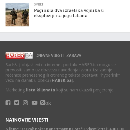
SVIJET
Poginula dva izraelska vojnika u
eksploziji na jugu Libana
Sadržaji objavljeni na internet portalu HABER.ba mogu se
prenositi samo uz obavezu navođenja izvora. Iza zadnje
rečenice prenesenog ili citiranog teksta postaviti "hyperlink"
vezu na članak u obliku (
HABER.ba
).
Marketing
lista klijenata
koji su nam ukazali povjerenje.
ok
NAJNOVIJE VIJESTI
Nijemci izazvali požar u apartmanu u Poreču, vlasnik traži 400.000