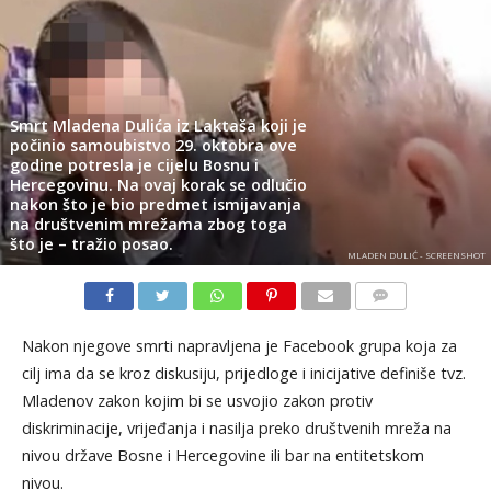
Smrt Mladena Dulića iz Laktaša koji je
počinio samoubistvo 29. oktobra ove
godine potresla je cijelu Bosnu i
Hercegovinu. Na ovaj korak se odlučio
nakon što je bio predmet ismijavanja
na društvenim mrežama zbog toga
što je – tražio posao.
MLADEN DULIĆ - SCREENSHOT
KOMENTARI
Nakon njegove smrti napravljena je Facebook grupa koja za
cilj ima da se kroz diskusiju, prijedloge i inicijative definiše tvz.
Mladenov zakon kojim bi se usvojio zakon protiv
diskriminacije, vrijeđanja i nasilja preko društvenih mreža na
nivou države Bosne i Hercegovine ili bar na entitetskom
nivou.