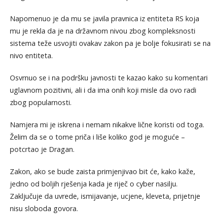
Napomenuo je da mu se javila pravnica iz entiteta RS koja
mu je rekla da je na državnom nivou zbog kompleksnosti
sistema teže usvojiti ovakav zakon pa je bolje fokusirati se na
nivo entiteta.
Osvrnuo se i na podršku javnosti te kazao kako su komentari
uglavnom pozitivni, ali i da ima onih koji misle da ovo radi
zbog popularnosti.
Namjera mi je iskrena i nemam nikakve lične koristi od toga.
Želim da se o tome priča i liše koliko god je moguće –
potcrtao je Dragan.
Zakon, ako se bude zaista primjenjivao bit će, kako kaže,
jedno od boljih rješenja kada je riječ o cyber nasilju.
Zaključuje da uvrede, ismijavanje, ucjene, kleveta, prijetnje
nisu sloboda govora.