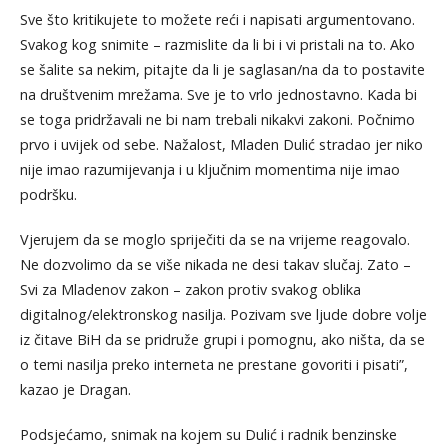
Sve što kritikujete to možete reći i napisati argumentovano.
Svakog kog snimite – razmislite da li bi i vi pristali na to. Ako
se šalite sa nekim, pitajte da li je saglasan/na da to postavite
na društvenim mrežama. Sve je to vrlo jednostavno. Kada bi
se toga pridržavali ne bi nam trebali nikakvi zakoni. Počnimo
prvo i uvijek od sebe. Nažalost, Mladen Dulić stradao jer niko
nije imao razumijevanja i u ključnim momentima nije imao
podršku.
Vjerujem da se moglo spriječiti da se na vrijeme reagovalo.
Ne dozvolimo da se više nikada ne desi takav slučaj. Zato –
Svi za Mladenov zakon – zakon protiv svakog oblika
digitalnog/elektronskog nasilja. Pozivam sve ljude dobre volje
iz čitave BiH da se pridruže grupi i pomognu, ako ništa, da se
o temi nasilja preko interneta ne prestane govoriti i pisati”,
kazao je Dragan.
Podsjećamo, snimak na kojem su Dulić i radnik benzinske