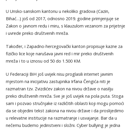
U Unsko-sanskom kantonu u nekoliko gradova (Cazin,
Bihać…) još od 2017, odnosno 2019. godine primjenjuje se
Zakon o javnom redu i miru, s klauzulom vezanom za prijetnje
i uvrede preko društvenih mreža.
Također, i Zapadno-hercegovački kanton propisuje kazne za
fizičko lice koje narušava javni red i mir preko društvenih
mreža i to u iznosu od 50 do 1.500 KM.
U Federaciji BiH još uvijek nisu proglasili internet javnim
mjestom na inicijativu zastupnika Irfana Čengića niti je
razmatran tzv. Zvizdićev zakon na nivou države o nasilju
preko društvenih mreža. Sve je još uvijek na pola puta. Stoga
sam i pozvao stručnjake iz različitih oblasti koji mogu pomoći
da se objedini tekst zakona na nivou države i da proslijedimo
u relevatne institucije na razmatranje i usvajanje. Bar da u
nečemu budemo jedinstveni i složni. Cyber bullying je jedna