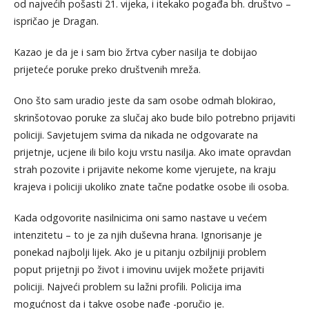
od najvećih pošasti 21. vijeka, i itekako pogađa bh. društvo –
ispričao je Dragan.
Kazao je da je i sam bio žrtva cyber nasilja te dobijao
prijeteće poruke preko društvenih mreža.
Ono što sam uradio jeste da sam osobe odmah blokirao,
skrinšotovao poruke za slučaj ako bude bilo potrebno prijaviti
policiji. Savjetujem svima da nikada ne odgovarate na
prijetnje, ucjene ili bilo koju vrstu nasilja. Ako imate opravdan
strah pozovite i prijavite nekome kome vjerujete, na kraju
krajeva i policiji ukoliko znate tačne podatke osobe ili osoba.
Kada odgovorite nasilnicima oni samo nastave u većem
intenzitetu – to je za njih duševna hrana. Ignorisanje je
ponekad najbolji lijek. Ako je u pitanju ozbiljniji problem
poput prijetnji po život i imovinu uvijek možete prijaviti
policiji. Najveći problem su lažni profili. Policija ima
mogućnost da i takve osobe nađe -poručio je.