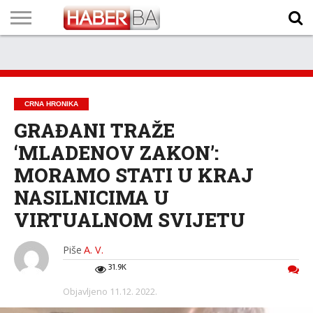
VIJESTI
BIZNIS
SPORT
SHOWBIZ
LIFESTYLE
SCI-
AUTO
ZANIMLJIVOSTI
FOTO
VIDEO
TV
VREMENSKA
STANJE NA
KURSNA
O
MARKETING
IMPRESSUM
KONTAKT
TECH
PROGRAM
PROGNOZA
PUTEVIMA
LISTA
NAMA
CRNA HRONIKA
GRAĐANI TRAŽE
‘MLADENOV ZAKON’:
MORAMO STATI U KRAJ
NASILNICIMA U
VIRTUALNOM SVIJETU
Piše
A. V.
31.9K
Objavljeno
11.12. 2022.