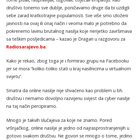
društvo tonemo sve dublje, ponižavamo druge da bi uzdigli
sebe zarad kratkotrajne popularnosti. Sve više smo izloženi
javnosti na ovaj ili onaj način i veoma malo je potrebno da
pokrenemo lavinu brutalnog nasilja koje nerijetko završimava
sa teškim posljedicama – kazao je Dragan u razgovoru za
Radiosarajevo.ba
.
Kako je rekao, zbog toga je i formirao grupu na Facebooku
jer se mora “koliko-toliko stati u kraj nasilnicima u virtualnom
svijetu”.
Smatra da online nasilje nije shvaćeno kao problem u bh.
društvu i nemamo dovoljno razvijenu svijest da cyber nasilje
na taj način percipiramo.
Mnogo je takvih slučajeva za koje ne znamo. Pored
vršnjačkog, online nasilje je jedno od najrasprostranjenijih u
gotovo svakom društvu. Ne govori se mnogo o tome, jedino