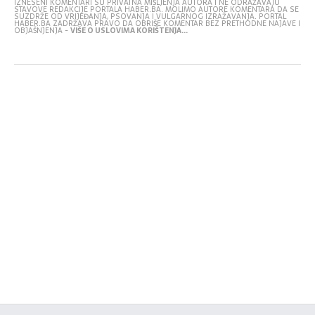
IZNESENI KOMENTARI SU PRIVATNA MIŠLJENJA AUTORA I NE ODRAŽAVAJU
STAVOVE REDAKCIJE PORTALA HABER.BA. MOLIMO AUTORE KOMENTARA DA SE
SUZDRŽE OD VRIJEĐANJA, PSOVANJA I VULGARNOG IZRAŽAVANJA. PORTAL
HABER.BA ZADRŽAVA PRAVO DA OBRIŠE KOMENTAR BEZ PRETHODNE NAJAVE I
OBJAŠNJENJA -
VIŠE O USLOVIMA KORIŠTENJA...