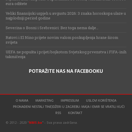
eura odštete
Veliki finansijski uspjeh u avgustu 2026: 3 znaka horoskopa ulaze u
najplodniji period godine
Severina o Bosni i Srebrenici: Bez toga nema dalje…
Ratovi i El Nino prijete novim valom poskupljenja hrane širom
svijeta
UEFA ne popušta i prijeti bojkotom Svjetskog prvenstva i FIFA-inih
takmičenja
POTRAŽITE NAS NA FACEBOOKU
O NAMA
MARKETING
IMPRESSUM
USLOVI KORIŠTENJA
PRONAĐENI NESTALI TINEJDŽERI U ZAGREBU: MAJA I EMIR SE VRATILI KUĆI
RSS
KONTAKT
© 2012 - 2020 "
NMS.ba
" - Sva prava zadržana.