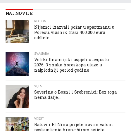
NAJNOVIJE
REGION
Nijemci izazvali požar u apartmanu u
Poreču, vlasnik traži 400.000 eura
odštete
SVAŠTARA
Veliki finansijski uspjeh u avgustu
2026: 3 znaka horoskopa ulaze u
najplodniji period godine
VIJESTI
Severina o Bosni i Srebrenici: Bez toga
nema dalje…
VIJESTI
Ratovi i El Nino prijete novim valom
poskupljenja hrane širom svijeta