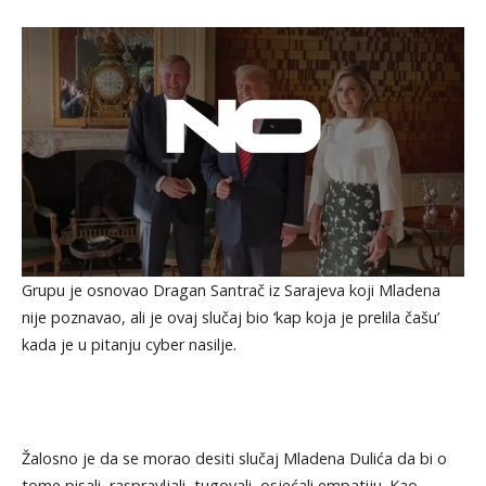
Grupu je osnovao Dragan Santrač iz Sarajeva koji Mladena
nije poznavao, ali je ovaj slučaj bio ‘kap koja je prelila čašu’
kada je u pitanju cyber nasilje.
Žalosno je da se morao desiti slučaj Mladena Dulića da bi o
tome pisali, raspravljali, tugovali, osjećali empatiju. Kao