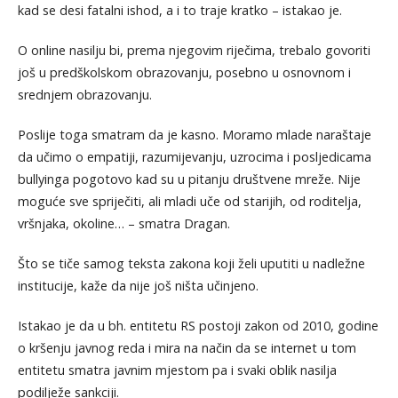
kad se desi fatalni ishod, a i to traje kratko – istakao je.
O online nasilju bi, prema njegovim riječima, trebalo govoriti
još u predškolskom obrazovanju, posebno u osnovnom i
srednjem obrazovanju.
Poslije toga smatram da je kasno. Moramo mlade naraštaje
da učimo o empatiji, razumijevanju, uzrocima i posljedicama
bullyinga pogotovo kad su u pitanju društvene mreže. Nije
moguće sve spriječiti, ali mladi uče od starijih, od roditelja,
vršnjaka, okoline… – smatra Dragan.
Što se tiče samog teksta zakona koji želi uputiti u nadležne
institucije, kaže da nije još ništa učinjeno.
Istakao je da u bh. entitetu RS postoji zakon od 2010, godine
o kršenju javnog reda i mira na način da se internet u tom
entitetu smatra javnim mjestom pa i svaki oblik nasilja
podilježe sankciji.