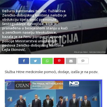
Dežurni kantonalni tužilac Tužilaštva
Zeničko-dobojskog kantona naložio je
obdukciju tijela sinoć preminule
šestogodišnje djevojčice, koja je
pronađena u besvjesnom stanju u kući
u zeničkom naselju Meokušnice,
kazala je za Fenu portparol Uprave
policije Ministarstva unutrašnjih
poslova Zeničko-dobojskog kantona
Lejla Ekinović.
POLICIJA FBIH - NEZAVISNE.COM
KOMENTARI
Služba Hitne medicinske pomoći, dodaje, izašla je na poziv.