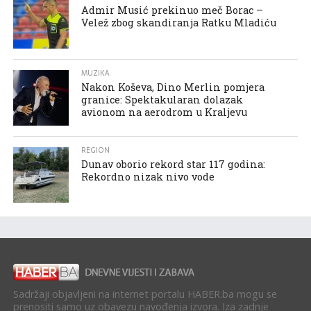
Admir Musić prekinuo meč Borac –
Velež zbog skandiranja Ratku Mladiću
MUZIKA
Nakon Koševa, Dino Merlin pomjera
granice: Spektakularan dolazak
avionom na aerodrom u Kraljevu
REGION
Dunav oborio rekord star 117 godina:
Rekordno nizak nivo vode
Sadržaji objavljeni na internet portalu HABER.ba mogu se
prenositi samo uz obavezu navođenja izvora. Iza zadnje