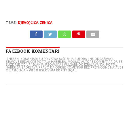
TEME:
DJEVOJČICA
,
ZENICA
FACEBOOK KOMENTARI
IZNESENI KOMENTARI SU PRIVATNA MIŠLJENJA AUTORA I NE ODRAŽAVAJU
STAVOVE REDAKCIJE PORTALA HABER.BA. MOLIMO AUTORE KOMENTARA DA SE
SUZDRŽE OD VRIJEĐANJA, PSOVANJA I VULGARNOG IZRAŽAVANJA. PORTAL
HABER.BA ZADRŽAVA PRAVO DA OBRIŠE KOMENTAR BEZ PRETHODNE NAJAVE I
OBJAŠNJENJA -
VIŠE O USLOVIMA KORIŠTENJA...