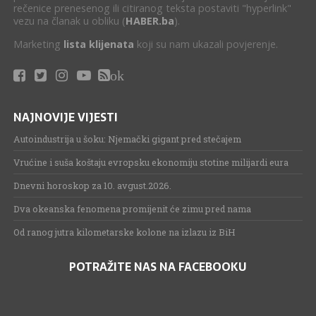
rečenice prenesenog ili citiranog teksta postaviti "hyperlink"
vezu na članak u obliku (
HABER.ba
).
Marketing
lista klijenata
koji su nam ukazali povjerenje.
ok
NAJNOVIJE VIJESTI
Autoindustrija u šoku: Njemački gigant pred stečajem
Vrućine i suša koštaju evropsku ekonomiju stotine milijardi eura
Dnevni horoskop za 10. avgust.2026.
Dva okeanska fenomena promijenit će zimu pred nama
Od ranog jutra kilometarske kolone na izlazu iz BiH
POTRAŽITE NAS NA FACEBOOKU