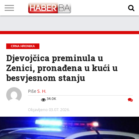
VIJESTI
BIZNIS
SPORT
SHOWBIZ
LIFESTYLE
SCI-
AUTO
ZANIMLJIVOSTI
FOTO
VIDEO
TV
VREMENSKA
STANJE NA
KURSNA
O
MARKETING
IMPRESSUM
KONTAKT
TECH
PROGRAM
PROGNOZA
PUTEVIMA
LISTA
NAMA
CRNA HRONIKA
Djevojčica preminula u
Zenici, pronađena u kući u
besvjesnom stanju
Piše
S. H.
34.0K
Objavljeno
03.07. 2026.