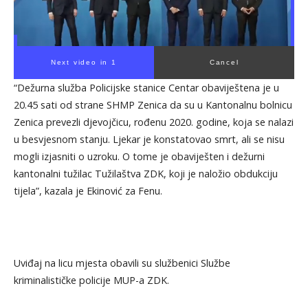
Next video in 1
Cancel
“Dežurna služba Policijske stanice Centar obaviještena je u
20.45 sati od strane SHMP Zenica da su u Kantonalnu bolnicu
Zenica prevezli djevojčicu, rođenu 2020. godine, koja se nalazi
u besvjesnom stanju. Ljekar je konstatovao smrt, ali se nisu
mogli izjasniti o uzroku. O tome je obaviješten i dežurni
kantonalni tužilac Tužilaštva ZDK, koji je naložio obdukciju
tijela”, kazala je Ekinović za Fenu.
Uviđaj na licu mjesta obavili su službenici Službe
kriminalističke policije MUP-a ZDK.