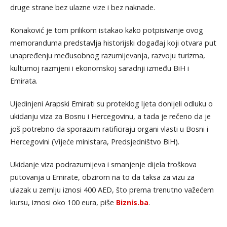
druge strane bez ulazne vize i bez naknade.
Konaković je tom prilikom istakao kako potpisivanje ovog
memoranduma predstavlja historijski događaj koji otvara put
unapređenju međusobnog razumijevanja, razvoju turizma,
kulturnoj razmjeni i ekonomskoj saradnji između BiH i
Emirata.
Ujedinjeni Arapski Emirati su proteklog ljeta donijeli odluku o
ukidanju viza za Bosnu i Hercegovinu, a tada je rečeno da je
još potrebno da sporazum ratificiraju organi vlasti u Bosni i
Hercegovini (Vijeće ministara, Predsjedništvo BiH).
Ukidanje viza podrazumijeva i smanjenje dijela troškova
putovanja u Emirate, obzirom na to da taksa za vizu za
ulazak u zemlju iznosi 400 AED, što prema trenutno važećem
kursu, iznosi oko 100 eura, piše
Biznis.ba
.