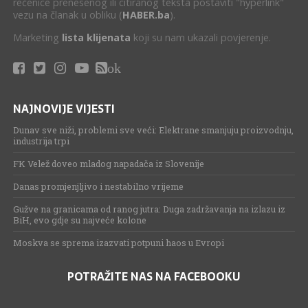
rečenice prenesenog ili citiranog teksta postaviti "hyperlink"
vezu na članak u obliku (
HABER.ba
).
Marketing
lista klijenata
koji su nam ukazali povjerenje.
ok
NAJNOVIJE VIJESTI
Dunav sve niži, problemi sve veći: Elektrane smanjuju proizvodnju,
industrija trpi
FK Velež doveo mladog napadača iz Slovenije
Danas promjenjljivo i nestabilno vrijeme
Gužve na granicama od ranog jutra: Duga zadržavanja na izlazu iz
BiH, evo gdje su najveće kolone
Moskva se sprema izazvati potpuni haos u Evropi
POTRAŽITE NAS NA FACEBOOKU