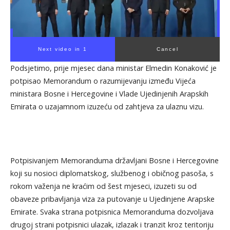
Next video in 1
Cancel
Podsjetimo, prije mjesec dana ministar Elmedin Konaković je
potpisao Memorandum o razumijevanju između Vijeća
ministara Bosne i Hercegovine i Vlade Ujedinjenih Arapskih
Emirata o uzajamnom izuzeću od zahtjeva za ulaznu vizu.
Potpisivanjem Memoranduma državljani Bosne i Hercegovine
koji su nosioci diplomatskog, službenog i običnog pasoša, s
rokom važenja ne kraćim od šest mjeseci, izuzeti su od
obaveze pribavljanja viza za putovanje u Ujedinjene Arapske
Emirate. Svaka strana potpisnica Memoranduma dozvoljava
drugoj strani potpisnici ulazak, izlazak i tranzit kroz teritoriju