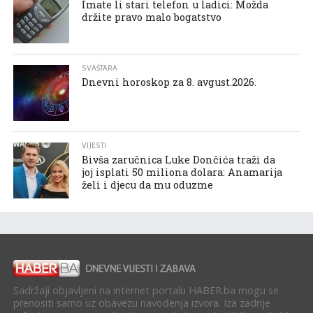
Imate li stari telefon u ladici: Možda
držite pravo malo bogatstvo
SVAŠTARA
Dnevni horoskop za 8. avgust.2026.
VIJESTI
Bivša zaručnica Luke Dončića traži da
joj isplati 50 miliona dolara: Anamarija
želi i djecu da mu oduzme
Sadržaji objavljeni na internet portalu HABER.ba mogu se
prenositi samo uz obavezu navođenja izvora. Iza zadnje