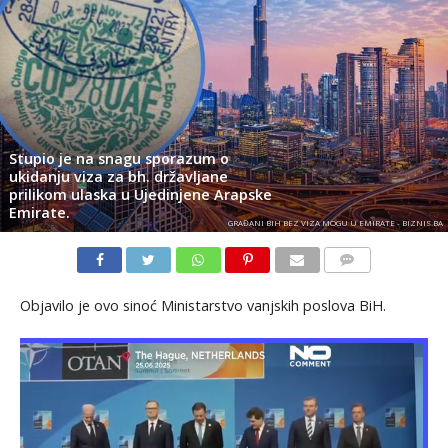
Stupio je na snagu sporazum o
ukidanju viza za bh. državljane
prilikom ulaska u Ujedinjene Arapske
Emirate.
GRAĐANI BIH BEZ VIZA MOGU U EMIRATE - BIZNIS.BA
KOMENTARI
Objavilo je ovo sinoć Ministarstvo vanjskih poslova BiH.