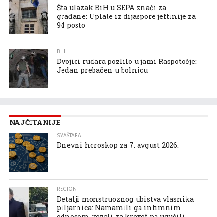
Šta ulazak BiH u SEPA znači za
građane: Uplate iz dijaspore jeftinije za
94 posto
BIH
Dvojici rudara pozlilo u jami Raspotočje:
Jedan prebačen u bolnicu
NAJČITANIJE
SVAŠTARA
Dnevni horoskop za 7. avgust 2026.
REGION
Detalji monstruoznog ubistva vlasnika
piljarnica: Namamili ga intimnim
odnosom, vezali za krevet pa ugušili