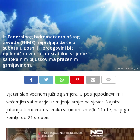
Iz Federalnog hidrometeorološkog
zavoda (FHMZ) najavljuju da će u
subotu u Bosni i Hercegovini biti
djelomično vedro i nestabilno vrijeme
sa lokalnim pljuskovima praćenim
grmljavinom.
NEBO - INFOSVIJET
KOMENTARI
Vjetar slab većinom južnog smjera. U poslijepodnevnim i
večernjim satima vjetar mijenja smjer na sjever. Najniža
jutarnja temperatura zraka većinom između 11 i 17, na jugu
zemlje do 21 stepen.