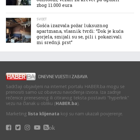
zbog 11.000 eura
SVIJET
Gošća izazvala požar luksuznog
apartmana, vlasnik tvrdi: “Dok je kuća
gorjela, smijali su se, pili i pokazivali
mi srednji prst”
Sadržaji objavljeni na internet portalu HABER.ba mogu se
prenositi samo uz obavezu navođenja izvora. Iza zadnje
rečenice prenesenog ili citiranog teksta postaviti "hyperlink"
vezu na članak u obliku (
HABER.ba
).
Marketing
lista klijenata
koji su nam ukazali povjerenje.
ok