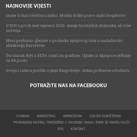
NAJNOVIJE VIJESTI
Imate li stari telefon u ladici: Možda držite pravo malo bogatstvo
U BiH u prvih šest mjeseci 2026. manje turističkih dolazaka, ali više
noćenja
Mesi prekinuo glasine o prelasku njegovog sina u omladinsku
akademiju Barselone
Šta ulazak BiH u SEPA znači za građane: Uplate iz dijaspore jeftinije
za 94 posto
Dvojici rudara pozlilo u jami Raspotočje: Jedan prebačen u bolnicu
POTRAŽITE NAS NA FACEBOOKU
O NAMA
MARKETING
IMPRESSUM
USLOVI KORIŠTENJA
PRONAĐENI NESTALI TINEJDŽERI U ZAGREBU: MAJA I EMIR SE VRATILI KUĆI
RSS
KONTAKT