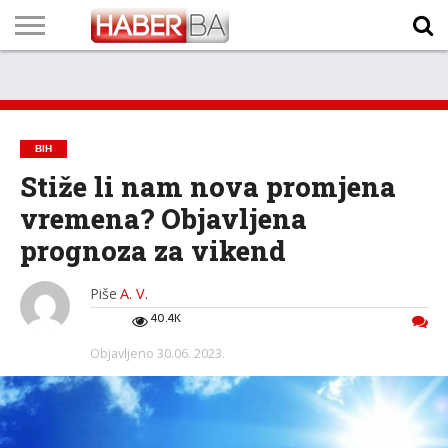
VIJESTI
BIZNIS
SPORT
SHOWBIZ
LIFESTYLE
SCI-
AUTO
ZANIMLJIVOSTI
FOTO
VIDEO
TV
VREMENSKA
STANJE NA
KURSNA
O
MARKETING
IMPRESSUM
KONTAKT
TECH
PROGRAM
PROGNOZA
PUTEVIMA
LISTA
NAMA
BIH
Stiže li nam nova promjena
vremena? Objavljena
prognoza za vikend
Piše
A. V.
40.4K
Objavljeno
30.06. 2023.