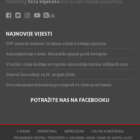
Marketing
lista klijenata
koji su nam ukazali povjerenje.
ok
NAJNOVIJE VIJESTI
SFF izazvao ludnicu: Građani od jutra čekaju ulaznice
Autoindustrija u šoku: Njemački gigant pred stečajem
Vrućine i suša koštaju evropsku ekonomiju stotine milijardi eura
Dnevni horoskop za 10. avgust.2026.
Dva okeanska fenomena promijenit će zimu pred nama
POTRAŽITE NAS NA FACEBOOKU
O NAMA
MARKETING
IMPRESSUM
USLOVI KORIŠTENJA
PRONAĐENI NESTALI TINEJDŽERI U ZAGREBU: MAJA I EMIR SE VRATILI KUĆI