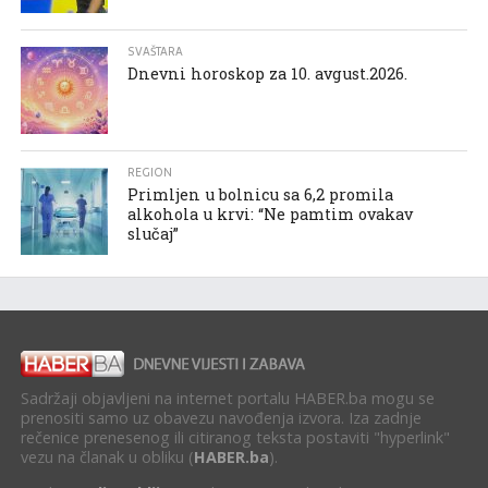
SVAŠTARA
Dnevni horoskop za 10. avgust.2026.
REGION
Primljen u bolnicu sa 6,2 promila
alkohola u krvi: “Ne pamtim ovakav
slučaj”
Sadržaji objavljeni na internet portalu HABER.ba mogu se
prenositi samo uz obavezu navođenja izvora. Iza zadnje
rečenice prenesenog ili citiranog teksta postaviti "hyperlink"
vezu na članak u obliku (
HABER.ba
).