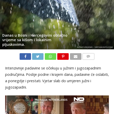
Danas u Bosni i Hercegovini oblačno
vrijeme sa kišom i lokalnim
pljuskovima.
KIŠNO VRIJEME - SRPSKAINFO.COM
KOMENTARI
Intenzivnije padavine se očekuju u južnim i jugozapadnim
područjima. Poslije podne i krajem dana, padavine će oslabiti,
a ponegdje i prestati. Vjetar slab do umjeren južni i
jugozapadni.