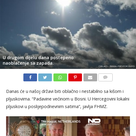
U drugom dijelu dana postepeno
naoblačenje sa zapada.
OBLACI - RAMA-PROZOR.INFO
KOMENTARI
Danas će u našoj državi biti oblačno i nestabilno sa kišom i
pljuskovima. “Padavine većinom u Bosni. U Hercegovini lokalni
pljuskovi u poslijepodnevnim satima”, javlja FHMZ.