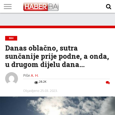
VIJESTI
BIZNIS
SPORT
SHOWBIZ
LIFESTYLE
SCI-
AUTO
ZANIMLJIVOSTI
FOTO
VIDEO
TV
VREMENSKA
STANJE NA
KURSNA
O
MARKETING
IMPRESSUM
KONTAKT
TECH
PROGRAM
PROGNOZA
PUTEVIMA
LISTA
NAMA
BIH
Danas oblačno, sutra
sunčanije prije podne, a onda,
u drugom dijelu dana…
Piše
A. H.
28.2K
Objavljeno
25.03. 2023.