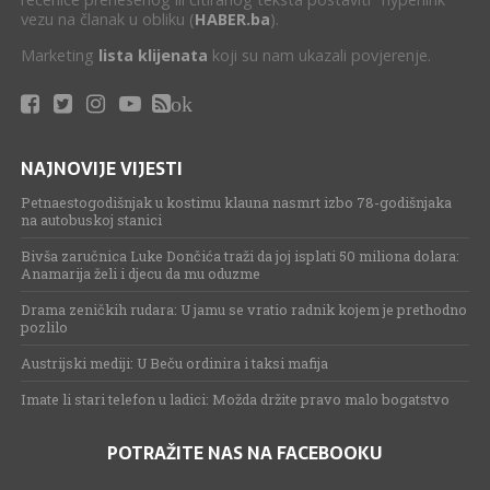
vezu na članak u obliku (
HABER.ba
).
Marketing
lista klijenata
koji su nam ukazali povjerenje.
ok
NAJNOVIJE VIJESTI
Petnaestogodišnjak u kostimu klauna nasmrt izbo 78-godišnjaka
na autobuskoj stanici
Bivša zaručnica Luke Dončića traži da joj isplati 50 miliona dolara:
Anamarija želi i djecu da mu oduzme
Drama zeničkih rudara: U jamu se vratio radnik kojem je prethodno
pozlilo
Austrijski mediji: U Beču ordinira i taksi mafija
Imate li stari telefon u ladici: Možda držite pravo malo bogatstvo
POTRAŽITE NAS NA FACEBOOKU