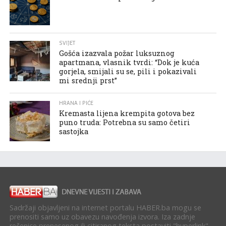
SVIJET
Gošća izazvala požar luksuznog
apartmana, vlasnik tvrdi: “Dok je kuća
gorjela, smijali su se, pili i pokazivali
mi srednji prst”
HRANA I PIĆE
Kremasta lijena krempita gotova bez
puno truda: Potrebna su samo četiri
sastojka
Sadržaji objavljeni na internet portalu HABER.ba mogu se
prenositi samo uz obavezu navođenja izvora. Iza zadnje
rečenice prenesenog ili citiranog teksta postaviti "hyperlink"