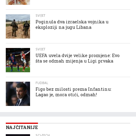
SVIJET
Poginula dva izraelska vojnika u
eksploziji na jugu Libana
SVIJET
UEFA uvela dvije velike promjene: Evo
šta se odmah mijenja u Ligi prvaka
FUDBAL
Figo bez milosti prema Infantinu:
Lagao je, mora otići, odmah!
NAJČITANIJE
SCI-TECH