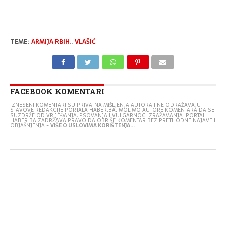
TEME:
ARMIJA RBIH
,
,
VLAŠIĆ
FACEBOOK KOMENTARI
IZNESENI KOMENTARI SU PRIVATNA MIŠLJENJA AUTORA I NE ODRAŽAVAJU
STAVOVE REDAKCIJE PORTALA HABER.BA. MOLIMO AUTORE KOMENTARA DA SE
SUZDRŽE OD VRIJEĐANJA, PSOVANJA I VULGARNOG IZRAŽAVANJA. PORTAL
HABER.BA ZADRŽAVA PRAVO DA OBRIŠE KOMENTAR BEZ PRETHODNE NAJAVE I
OBJAŠNJENJA -
VIŠE O USLOVIMA KORIŠTENJA...