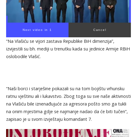
Next video in 1
Cancel
“Na Vlašiću se vijori zastava Republike BiH dimenzija”,
izvijestili su bh. mediji u trenutku kada su jedinice Armije RBiH
oslobodile Vlašić.
“Naši borci i starješine pokazali su na tom bojištu vrhunsku
ratnu vještinu ali i lukavstvo. Zbog toga su sve naše aktivnosti
na Vlašiću bile iznenađujuće za agresora pošto smo ga tukli
na onim mjestima gdje se najmanje nadao da će biti tučen”,
zapisao je u svom izvještaju komandant 7.