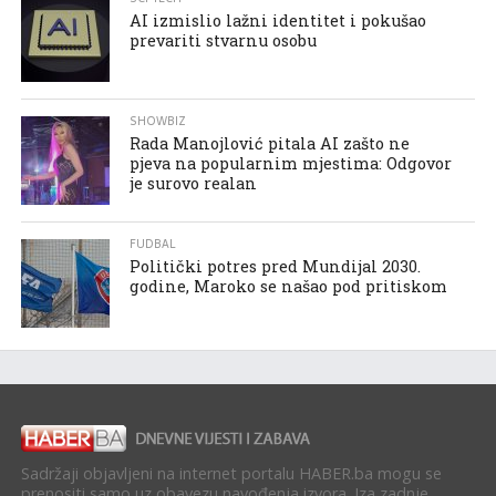
AI izmislio lažni identitet i pokušao
prevariti stvarnu osobu
SHOWBIZ
Rada Manojlović pitala AI zašto ne
pjeva na popularnim mjestima: Odgovor
je surovo realan
FUDBAL
Politički potres pred Mundijal 2030.
godine, Maroko se našao pod pritiskom
Sadržaji objavljeni na internet portalu HABER.ba mogu se
prenositi samo uz obavezu navođenja izvora. Iza zadnje