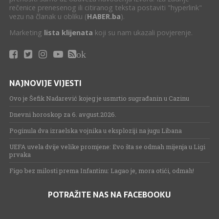
rečenice prenesenog ili citiranog teksta postaviti "hyperlink"
vezu na članak u obliku (
HABER.ba
).
Marketing
lista klijenata
koji su nam ukazali povjerenje.
ok
NAJNOVIJE VIJESTI
Ovo je Šefik Nadarević kojeg je usmrtio sugrađanin u Cazinu
Dnevni horoskop za 6. avgust.2026.
Poginula dva izraelska vojnika u eksploziji na jugu Libana
UEFA uvela dvije velike promjene: Evo šta se odmah mijenja u Ligi
prvaka
Figo bez milosti prema Infantinu: Lagao je, mora otići, odmah!
POTRAŽITE NAS NA FACEBOOKU