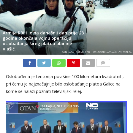
Armija RBiH je na današnji dan prije 28
godina okončala vojnu operaciju
oslobađanja šireg platoa planine
Vlašić.
DAN KADA JE ARMIJA RBIH OSLOBODILA VLAŠIĆ - VIJESTI.BA
KOMENTARI
Oslobođena je teritorija površine 100 kilometara kvadratnih,
pri čemu je najznačajnije bilo oslobađanje platoa Galice na
kome se nalazi poznati televizijski relej.