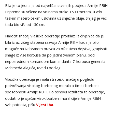
Bila je to jedna je od najveličanstvenijih pobjeda Armije RBiH.
Pripreme su vršene na visinama preko 1500 metara, u vrlo
teškim meterološkim uslovima uz snježne oluje. Snijeg je već
tada bio viši od 130 cm.
Naročit značaj Vlašićke operacije proizilazi iz činjenice da je
bila izraz višeg stepena razvoja Armije RBiH kada je bilo
moguće na izabranom pravcu za ofanzivna dejstva, grupisati
snage iz više korpusa da po jedinstvenom planu, pod
neposrednom komandom komandanta 7. korpusa generala
Mehmeda Alagića, izvedu podvig.
Vlašićka operacija je imala strateški značaj u pogledu
potvrđivanja visokog borbenog morala a time i borbene
sposobnosti Armije RBiH. Po osnovu rezultata te operacije,
dodatno je ojačan visok borbeni moral cijele Armije RBiH i
svih patriota, pišu
Vijesti.ba
.