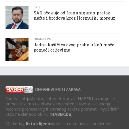
SVIJET
SAD očekuje od Irana siguran prolaz
nafte i brodova kroz Hormuški moreuz
HRANA I PIĆE
Jedna kašičica ovog praha u kafi može
pomoći crijevima
Sadržaji objavljeni na internet portalu HABER.ba mogu se
prenositi samo uz obavezu navođenja izvora. Iza zadnje
rečenice prenesenog ili citiranog teksta postaviti "hyperlink"
vezu na članak u obliku (
HABER.ba
).
Marketing
lista klijenata
koji su nam ukazali povjerenje.