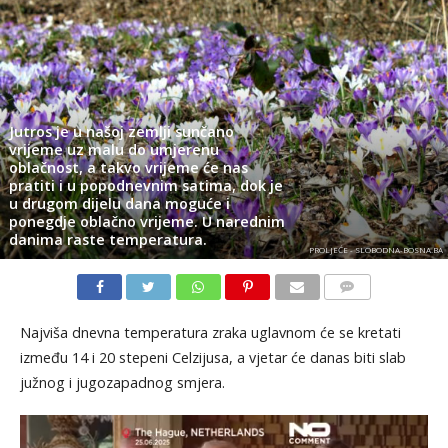
Jutros je u našoj zemlji sunčano
vrijeme uz malu do umjerenu
oblačnost, a takvo vrijeme će nas
pratiti i u popodnevnim satima, dok je
u drugom dijelu dana moguće i
ponegdje oblačno vrijeme. U narednim
danima raste temperatura.
PROLJEĆE - SLOBODNA-BOSNA.BA
KOMENTARI
Najviša dnevna temperatura zraka uglavnom će se kretati
između 14 i 20 stepeni Celzijusa, a vjetar će danas biti slab
južnog i jugozapadnog smjera.