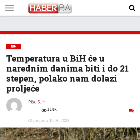
VIJESTI
BIZNIS
SPORT
SHOWBIZ
LIFESTYLE
SCI-
AUTO
ZANIMLJIVOSTI
FOTO
VIDEO
TV
VREMENSKA
STANJE NA
KURSNA
O
MARKETING
IMPRESSUM
KONTAKT
TECH
PROGRAM
PROGNOZA
PUTEVIMA
LISTA
NAMA
BIH
Temperatura u BiH će u
narednim danima biti i do 21
stepen, polako nam dolazi
proljeće
Piše
S. H.
25.8K
Objavljeno
19.03. 2023.