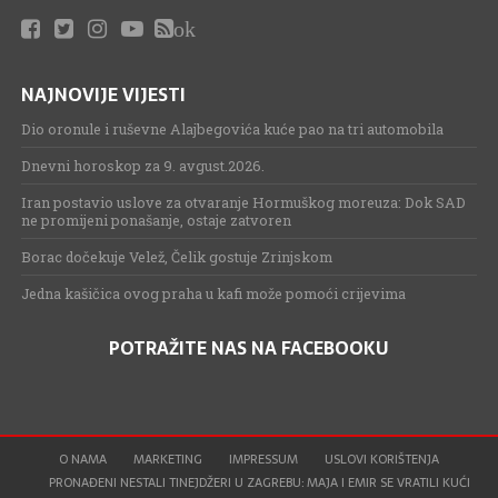
ok
NAJNOVIJE VIJESTI
Dio oronule i ruševne Alajbegovića kuće pao na tri automobila
Dnevni horoskop za 9. avgust.2026.
Iran postavio uslove za otvaranje Hormuškog moreuza: Dok SAD
ne promijeni ponašanje, ostaje zatvoren
Borac dočekuje Velež, Čelik gostuje Zrinjskom
Jedna kašičica ovog praha u kafi može pomoći crijevima
POTRAŽITE NAS NA FACEBOOKU
O NAMA
MARKETING
IMPRESSUM
USLOVI KORIŠTENJA
PRONAĐENI NESTALI TINEJDŽERI U ZAGREBU: MAJA I EMIR SE VRATILI KUĆI