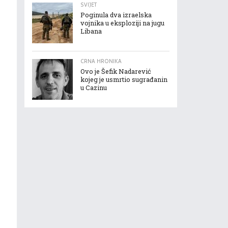
SVIJET
Poginula dva izraelska
vojnika u eksploziji na jugu
Libana
CRNA HRONIKA
Ovo je Šefik Nadarević
kojeg je usmrtio sugrađanin
u Cazinu