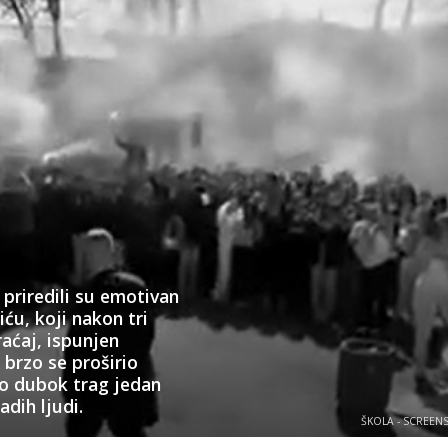
 priredili su emotivan
ću, koji nakon tri
raćaj, ispunjen
brzo se proširio
o dubok trag jedan
dih ljudi.
ŠKOLA - SCREEN