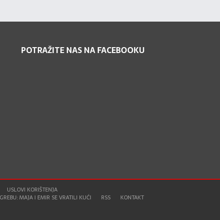
POTRAŽITE NAS NA FACEBOOKU
USLOVI KORIŠTENJA
REBU: MAJA I EMIR SE VRATILI KUĆI
RSS
KONTAKT