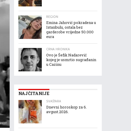
REGION
Emina Jahović pokradena u
Istanbulu, ostala bez
garderobe vrijedne 50.000
eura
CRNA HRONIKA
Ovo je Šefik Nadarević
kojeg je usmrtio sugrađanin
u Cazinu
NAJČITANIJE
SVAŠTARA
Dnevni horoskop za 6.
avgust.2026.
SHOT