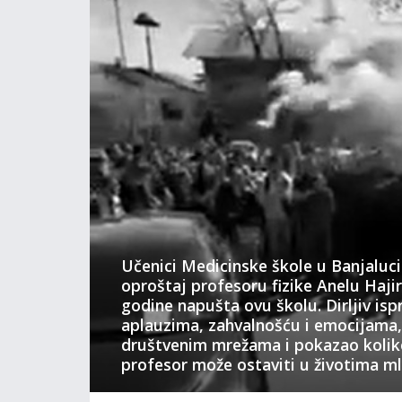
Učenici Medicinske škole u Banjaluci
oproštaj profesoru fizike Anelu Hajiri
godine napušta ovu školu. Dirljiv isp
aplauzima, zahvalnošću i emocijama, 
društvenim mrežama i pokazao kolik
profesor može ostaviti u životima mla