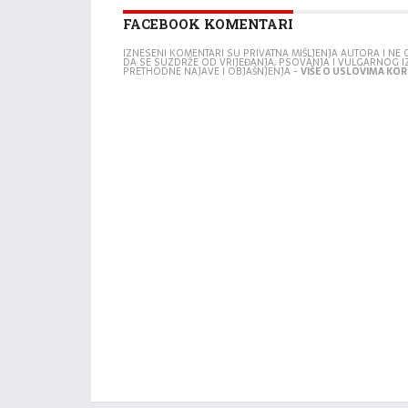
FACEBOOK KOMENTARI
IZNESENI KOMENTARI SU PRIVATNA MIŠLJENJA AUTORA I N
DA SE SUZDRŽE OD VRIJEĐANJA, PSOVANJA I VULGARNOG 
PRETHODNE NAJAVE I OBJAŠNJENJA -
VIŠE O USLOVIMA KORI