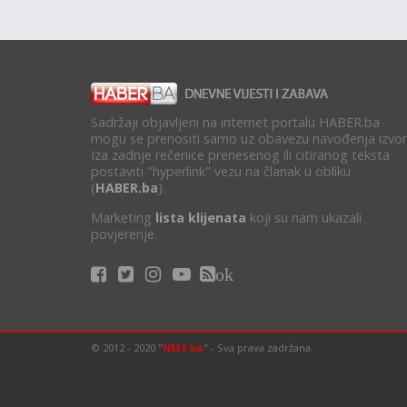
Sadržaji objavljeni na internet portalu HABER.ba
mogu se prenositi samo uz obavezu navođenja izvor
Iza zadnje rečenice prenesenog ili citiranog teksta
postaviti "hyperlink" vezu na članak u obliku
(
HABER.ba
).
Marketing
lista klijenata
koji su nam ukazali
povjerenje.
ok
© 2012 - 2020 "
NMS.ba
" - Sva prava zadržana.