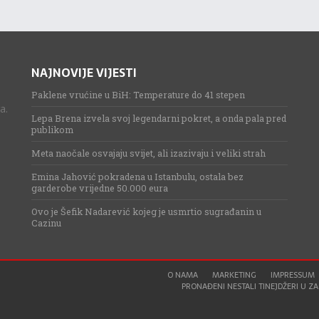
NAJNOVIJE VIJESTI
Paklene vrućine u BiH: Temperature do 41 stepen
a.
Lepa Brena izvela svoj legendarni pokret, a onda pala pred
publikom
Meta naočale osvajaju svijet, ali izazivaju i veliki strah
Emina Jahović pokradena u Istanbulu, ostala bez
garderobe vrijedne 50.000 eura
Ovo je Šefik Nadarević kojeg je usmrtio sugrađanin u
Cazinu
O NAMA
MARKETING
IMPRESSUM
PRONAĐENI NESTALI TINEJDŽERI U ZAG