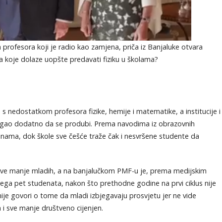
 profesora koji je radio kao zamjena, priča iz Banjaluke otvara
ma koje dolaze uopšte predavati fiziku u školama?
 s nedostatkom profesora fizike, hemije i matematike, a institucije i
ogao dodatno da se produbi. Prema navodima iz obrazovnih
dinama, dok škole sve češće traže čak i nesvršene studente da
uje sve manje mladih, a na banjalučkom PMF-u je, prema medijskim
ga pet studenata, nakon što prethodne godine na prvi ciklus nije
ije govori o tome da mladi izbjegavaju prosvjetu jer ne vide
 i sve manje društveno cijenjen.