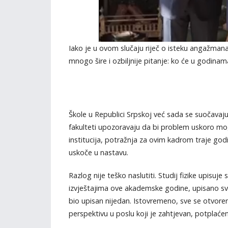
Iako je u ovom slučaju riječ o isteku angažmana
mnogo šire i ozbiljnije pitanje: ko će u godina
Škole u Republici Srpskoj već sada se suočavaju
fakulteti upozoravaju da bi problem uskoro m
institucija, potražnja za ovim kadrom traje go
uskoče u nastavu.
Razlog nije teško naslutiti. Studij fizike upis
izvještajima ove akademske godine, upisano sve
bio upisan nijedan. Istovremeno, sve se otvoren
perspektivu u poslu koji je zahtjevan, potplaćen