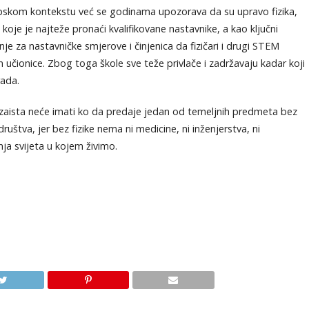
opskom kontekstu već se godinama upozorava da su upravo fizika,
je je najteže pronaći kvalifikovane nastavnike, a kao ključni
nje za nastavničke smjerove i činjenica da fizičari i drugi STEM
 učionice. Zbog toga škole sve teže privlače i zadržavaju kadar koji
rada.
 zaista neće imati ko da predaje jedan od temeljnih predmeta bez
uštva, jer bez fizike nema ni medicine, ni inženjerstva, ni
ja svijeta u kojem živimo.