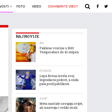
IVOSTI
FOTO
VIDEO
DOHABERITE VIJEST
ARHIVA
NAJNOVIJE
BIH
Paklene vrućine u BiH:
Temperature do 41 stepen
ESTRADA
Lepa Brena izvela svoj
legendarni pokret, a onda
pala pred publikom
SVIJET
Meta naočale osvajaju svijet,
ali izazivaju i veliki strah