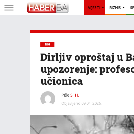
VIJESTI
BIZNIS
S
BIH
Dirljiv oproštaj u B
upozorenje: profeso
učionica
Piše
S. H.
Objavljeno
09.04. 2026.