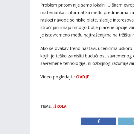
Problem pritom nije samo lokalni. U širem evr
matematika i informatika među predmetima za ko
razlozi navode se niske plate, slabije interesova
stručnjaci imaju mnogo bolje plaćene opcije van
je istovremeno među najtraženijima na tržištu 
Ako se ovakav trend nastavi, učenicima uskoro
kojih je teško zamisliti budućnost savremenog dr
savremene tehnologije, ni ozbiljnog razumijevan
Video pogledajte
OVDJE
.
TEME:
,
ŠKOLA