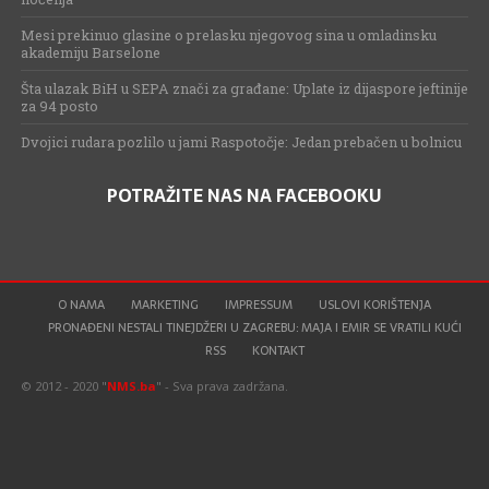
Mesi prekinuo glasine o prelasku njegovog sina u omladinsku
akademiju Barselone
Šta ulazak BiH u SEPA znači za građane: Uplate iz dijaspore jeftinije
za 94 posto
Dvojici rudara pozlilo u jami Raspotočje: Jedan prebačen u bolnicu
POTRAŽITE NAS NA FACEBOOKU
O NAMA
MARKETING
IMPRESSUM
USLOVI KORIŠTENJA
PRONAĐENI NESTALI TINEJDŽERI U ZAGREBU: MAJA I EMIR SE VRATILI KUĆI
RSS
KONTAKT
© 2012 - 2020 "
NMS.ba
" - Sva prava zadržana.