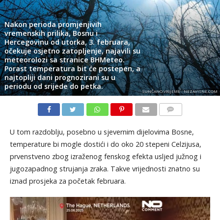
Nakon perioda promjenjivih
vremenskih prilika, Bosnu i
Hercegovinu od utorka, 3. februara,
očekuje osjetno zatopljenje, najavili su
meteorolozi sa stranice BHMeteo.
Porast temperatura bit će postepen, a
najtopliji dani prognozirani su u
periodu od srijede do petka.
SUNČANO VRIJEME - NEZAVISNE.COM
KOMENTARI
U tom razdoblju, posebno u sjevernim dijelovima Bosne,
temperature bi mogle dostići i do oko 20 stepeni Celzijusa,
prvenstveno zbog izraženog fenskog efekta usljed južnog i
jugozapadnog strujanja zraka. Takve vrijednosti znatno su
iznad prosjeka za početak februara.