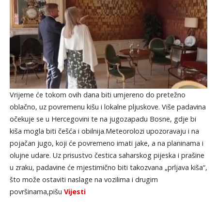
Vrijeme će tokom ovih dana biti umjereno do pretežno
oblačno, uz povremenu kišu i lokalne pljuskove. Više padavina
očekuje se u Hercegovini te na jugozapadu Bosne, gdje bi
kiša mogla biti češća i obilnija.Meteorolozi upozoravaju i na
pojačan jugo, koji će povremeno imati jake, a na planinama i
olujne udare. Uz prisustvo čestica saharskog pijeska i prašine
u zraku, padavine će mjestimično biti takozvana „prljava kiša“,
što može ostaviti naslage na vozilima i drugim
površinama,pišu
Vijesti