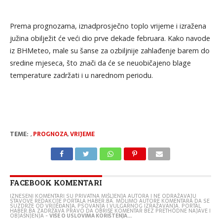
Prema prognozama, iznadprosječno toplo vrijeme i izražena
južina obilježit će veći dio prve dekade februara. Kako navode
iz BHMeteo, male su šanse za ozbiljnije zahlađenje barem do
sredine mjeseca, što znači da će se neuobičajeno blage
temperature zadržati i u narednom periodu.
TEME:
,
PROGNOZA
,
VRIJEME
FACEBOOK KOMENTARI
IZNESENI KOMENTARI SU PRIVATNA MIŠLJENJA AUTORA I NE ODRAŽAVAJU
STAVOVE REDAKCIJE PORTALA HABER.BA. MOLIMO AUTORE KOMENTARA DA SE
SUZDRŽE OD VRIJEĐANJA, PSOVANJA I VULGARNOG IZRAŽAVANJA. PORTAL
HABER.BA ZADRŽAVA PRAVO DA OBRIŠE KOMENTAR BEZ PRETHODNE NAJAVE I
OBJAŠNJENJA -
VIŠE O USLOVIMA KORIŠTENJA...