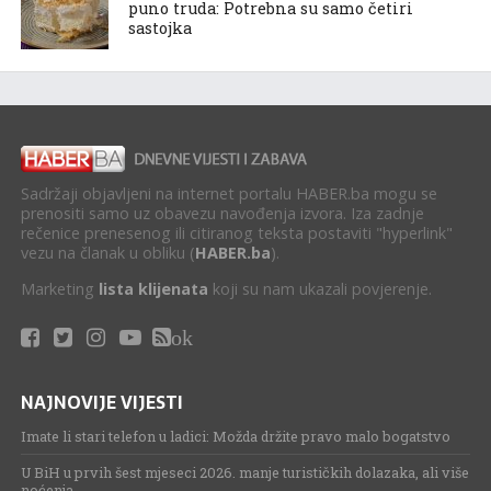
puno truda: Potrebna su samo četiri
sastojka
Sadržaji objavljeni na internet portalu HABER.ba mogu se
prenositi samo uz obavezu navođenja izvora. Iza zadnje
rečenice prenesenog ili citiranog teksta postaviti "hyperlink"
vezu na članak u obliku (
HABER.ba
).
Marketing
lista klijenata
koji su nam ukazali povjerenje.
ok
NAJNOVIJE VIJESTI
Imate li stari telefon u ladici: Možda držite pravo malo bogatstvo
U BiH u prvih šest mjeseci 2026. manje turističkih dolazaka, ali više
noćenja