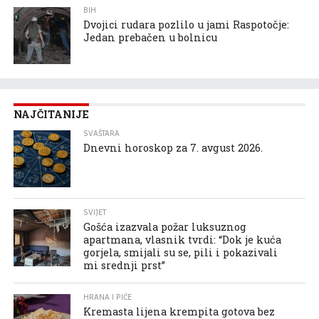
BIH
Dvojici rudara pozlilo u jami Raspotočje:
Jedan prebačen u bolnicu
NAJČITANIJE
SVAŠTARA
Dnevni horoskop za 7. avgust 2026.
SVIJET
Gošća izazvala požar luksuznog
apartmana, vlasnik tvrdi: “Dok je kuća
gorjela, smijali su se, pili i pokazivali
mi srednji prst”
HRANA I PIĆE
Kremasta lijena krempita gotova bez