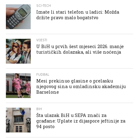
SCI-TECH
Imate li stari telefon u ladici: Možda
držite pravo malo bogatstvo
VIJESTI
U BiH u prvih šest mjeseci 2026. manje
turističkih dolazaka, ali više noćenja
FUDBAL
Mesi prekinuo glasine o prelasku
njegovog sina u omladinsku akademiju
Barselone
BIH
Šta ulazak BiH u SEPA znači za
građane: Uplate iz dijaspore jeftinije za
94 posto