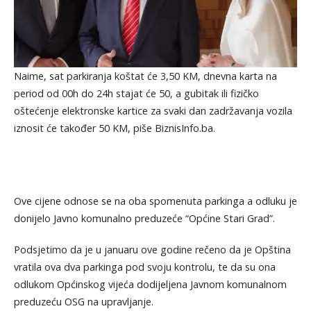
Naime, sat parkiranja koštat će 3,50 KM, dnevna karta na
period od 00h do 24h stajat će 50, a gubitak ili fizičko
oštećenjе elektronskе kartice za svaki dan zadržavanja vozila
iznosit će također 50 KM, piše BiznisInfo.ba.
Ove cijene odnose se na oba spomenuta parkinga a odluku je
donijelo Javno komunalno preduzeće “Općine Stari Grad”.
Podsjetimo da je u januaru ove godine rečeno da je Opština
vratila ova dva parkinga pod svoju kontrolu, te da su ona
odlukom Općinskog vijeća dodijeljena Javnom komunalnom
preduzeću OSG na upravljanje.