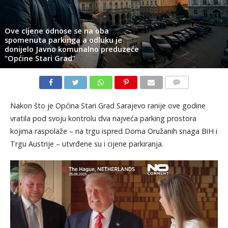
Ove cijene odnose se na oba
spomenuta parkinga a odluku je
donijelo Javno komunalno preduzeće
“Općine Stari Grad”
KOMENTARI
Nakon što je Općina Stari Grad Sarajevo ranije ove godine
vratila pod svoju kontrolu dva najveća parking prostora
kojima raspolaže – na trgu ispred Doma Oružanih snaga BiH i
Trgu Austrije – utvrđene su i cijene parkiranja.