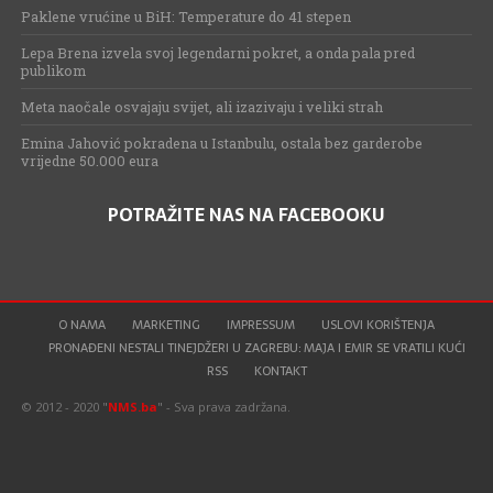
Paklene vrućine u BiH: Temperature do 41 stepen
Lepa Brena izvela svoj legendarni pokret, a onda pala pred
publikom
Meta naočale osvajaju svijet, ali izazivaju i veliki strah
Emina Jahović pokradena u Istanbulu, ostala bez garderobe
vrijedne 50.000 eura
POTRAŽITE NAS NA FACEBOOKU
O NAMA
MARKETING
IMPRESSUM
USLOVI KORIŠTENJA
PRONAĐENI NESTALI TINEJDŽERI U ZAGREBU: MAJA I EMIR SE VRATILI KUĆI
RSS
KONTAKT
© 2012 - 2020 "
NMS.ba
" - Sva prava zadržana.