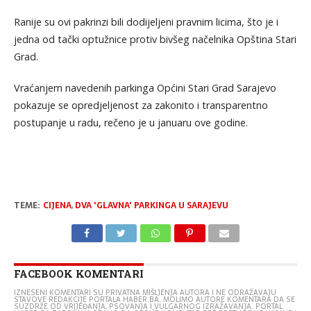
Ranije su ovi pakrinzi bili dodijeljeni pravnim licima, što je i
jedna od tački optužnice protiv bivšeg načelnika Opština Stari
Grad.
Vraćanjem navedenih parkinga Općini Stari Grad Sarajevo
pokazuje se opredjeljenost za zakonito i transparentno
postupanje u radu, rečeno je u januaru ove godine.
TEME:
CIJENA
,
DVA 'GLAVNA' PARKINGA U SARAJEVU
FACEBOOK KOMENTARI
IZNESENI KOMENTARI SU PRIVATNA MIŠLJENJA AUTORA I NE ODRAŽAVAJU
STAVOVE REDAKCIJE PORTALA HABER.BA. MOLIMO AUTORE KOMENTARA DA SE
SUZDRŽE OD VRIJEĐANJA, PSOVANJA I VULGARNOG IZRAŽAVANJA. PORTAL