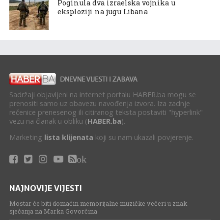
Poginula dva izraelska vojnika u
eksploziji na jugu Libana
Sadržaji objavljeni na internet portalu HABER.ba mogu se
prenositi samo uz obavezu navođenja izvora. Iza zadnje
rečenice prenesenog ili citiranog teksta postaviti "hyperlink"
vezu na članak u obliku (
HABER.ba
).
Marketing
lista klijenata
koji su nam ukazali povjerenje.
ok
NAJNOVIJE VIJESTI
Mostar će biti domaćin memorijalne muzičke večeri u znak
sjećanja na Marka Govorčina