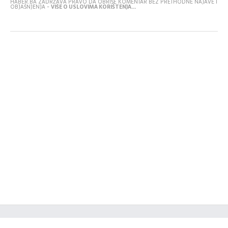
HABER.BA ZADRŽAVA PRAVO DA OBRIŠE KOMENTAR BEZ PRETHODNE NAJAVE I
OBJAŠNJENJA -
VIŠE O USLOVIMA KORIŠTENJA...