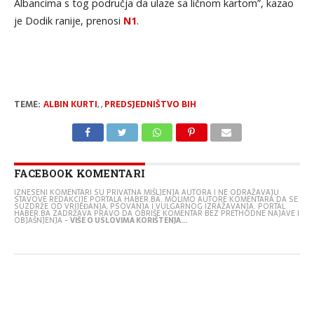
Albancima s tog područja da ulaze sa ličnom kartom”, kazao
je Dodik ranije, prenosi
N1
.
TEME:
ALBIN KURTI
,
,
PREDSJEDNIŠTVO BIH
FACEBOOK KOMENTARI
IZNESENI KOMENTARI SU PRIVATNA MIŠLJENJA AUTORA I NE ODRAŽAVAJU
STAVOVE REDAKCIJE PORTALA HABER.BA. MOLIMO AUTORE KOMENTARA DA SE
SUZDRŽE OD VRIJEĐANJA, PSOVANJA I VULGARNOG IZRAŽAVANJA. PORTAL
HABER.BA ZADRŽAVA PRAVO DA OBRIŠE KOMENTAR BEZ PRETHODNE NAJAVE I
OBJAŠNJENJA -
VIŠE O USLOVIMA KORIŠTENJA...