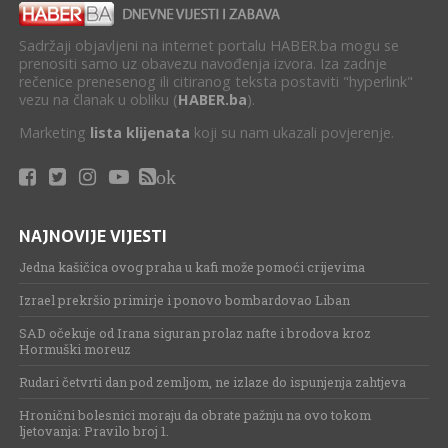
Sadržaji objavljeni na internet portalu HABER.ba mogu se
prenositi samo uz obavezu navođenja izvora. Iza zadnje
rečenice prenesenog ili citiranog teksta postaviti "hyperlink"
vezu na članak u obliku (
HABER.ba
).
Marketing
lista klijenata
koji su nam ukazali povjerenje.
ok
NAJNOVIJE VIJESTI
Jedna kašičica ovog praha u kafi može pomoći crijevima
Izrael prekršio primirje i ponovo bombardovao Liban
SAD očekuje od Irana siguran prolaz nafte i brodova kroz
Hormuški moreuz
Rudari četvrti dan pod zemljom, ne izlaze do ispunjenja zahtjeva
Hronični bolesnici moraju da obrate pažnju na ovo tokom
ljetovanja: Pravilo broj 1.