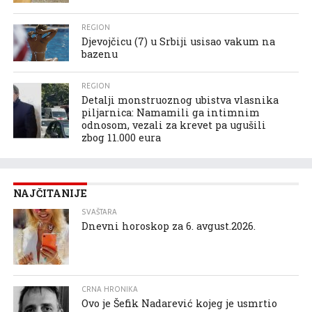
REGION
Djevojčicu (7) u Srbiji usisao vakum na
bazenu
REGION
Detalji monstruoznog ubistva vlasnika
piljarnica: Namamili ga intimnim
odnosom, vezali za krevet pa ugušili
zbog 11.000 eura
NAJČITANIJE
SVAŠTARA
Dnevni horoskop za 6. avgust.2026.
CRNA HRONIKA
Ovo je Šefik Nadarević kojeg je usmrtio