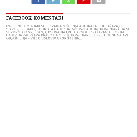
FACEBOOK KOMENTARI
IZNESENI KOMENTARI SU PRIVATNA MIŠLJENJA AUTORA I NE ODRAŽAVAJU
STAVOVE REDAKCIJE PORTALA HABER.BA. MOLIMO AUTORE KOMENTARA DA SE
SUZDRŽE OD VRIJEĐANJA, PSOVANJA I VULGARNOG IZRAŽAVANJA. PORTAL
HABER.BA ZADRŽAVA PRAVO DA OBRIŠE KOMENTAR BEZ PRETHODNE NAJAVE I
OBJAŠNJENJA -
VIŠE O USLOVIMA KORIŠTENJA...