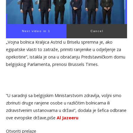
Next video in 1
Cancel
„Vojna bolnica Kraljica Astrid u Briselu spremna je, ako
egipatske vlasti to zatraže, primiti ranjenike u odjeljenje za
opekotine”, istakla je ona u obraćanju Predstavničkom domu
belgijskog Parlamenta, prenosi Brussels Times.
“U saradnji sa belgijskim Ministarstvom zdravlja, voljni smo
zbrinuti druge ranjene osobe u različitim bolnicama ili
zdravstvenim ustanovama u državi“, dodala je šefica odbrane
ove evropske države,piše
Al Jazeeru
Otvoriti prelaze