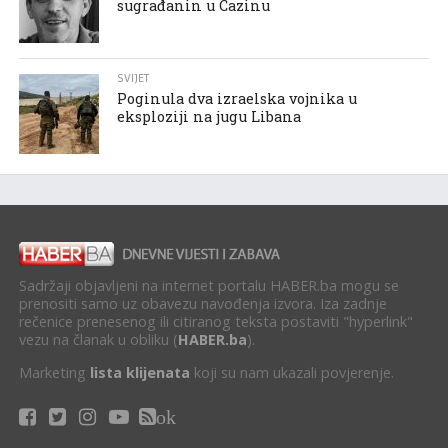
sugrađanin u Cazinu
SVIJET
Poginula dva izraelska vojnika u
eksploziji na jugu Libana
Sadržaji objavljeni na internet portalu HABER.ba mogu se
prenositi samo uz obavezu navođenja izvora. Iza zadnje
rečenice prenesenog ili citiranog teksta postaviti "hyperlink"
vezu na članak u obliku (
HABER.ba
).
Marketing
lista klijenata
koji su nam ukazali povjerenje.
ok