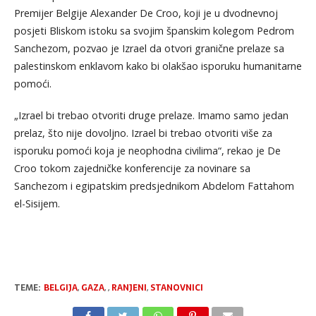
Premijer Belgije Alexander De Croo, koji je u dvodnevnoj
posjeti Bliskom istoku sa svojim španskim kolegom Pedrom
Sanchezom, pozvao je Izrael da otvori granične prelaze sa
palestinskom enklavom kako bi olakšao isporuku humanitarne
pomoći.
„Izrael bi trebao otvoriti druge prelaze. Imamo samo jedan
prelaz, što nije dovoljno. Izrael bi trebao otvoriti više za
isporuku pomoći koja je neophodna civilima“, rekao je De
Croo tokom zajedničke konferencije za novinare sa
Sanchezom i egipatskim predsjednikom Abdelom Fattahom
el-Sisijem.
TEME:
BELGIJA
,
GAZA
,
,
RANJENI
,
STANOVNICI