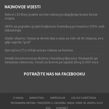
NAJNOVIJE VIJESTI
Ratovi i El Nino prijete novim valom poskupljenja hrane širom
svijeta
UEFA ne popušta i prijeti bojkotom Svjetskog prvenstva i FIFA-inih
takmičenja
Sladić objavio: Danas je deveti dan u nizu sa više od 40 stepeni, evo
gdje najviše “prži”
Djevojčicu (7) u Srbiji usisao vakum na bazenu
Detalji monstruoznog ubistva vlasnika piljarnica: Namamili ga
intimnim odnosom, vezali za krevet pa ugušili zbog 11.000 eura
POTRAŽITE NAS NA FACEBOOKU
O NAMA
MARKETING
IMPRESSUM
USLOVI KORIŠTENJA
PRONAĐENI NESTALI TINEJDŽERI U ZAGREBU: MAJA I EMIR SE VRATILI KUĆI
RSS
KONTAKT