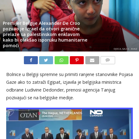
Premijer Belgije Alexander De Croo
pozvao je Izrael da otvori granične
prelaze sa palestinskom enklavom
kako bi olakšao isporuku humanitarne
pomoći
DJECA, GAZA - AVAZ
KOMENTARI
Bolnice u Belgiji spremne su primiti ranjene stanovnike Pojasa
Gaze ako to zatraži Egipat, izjavila je belgijska ministrica
odbrane Ludivine Dedonder, prenosi agencija Tanjug
pozivajući se na belgijske medije.