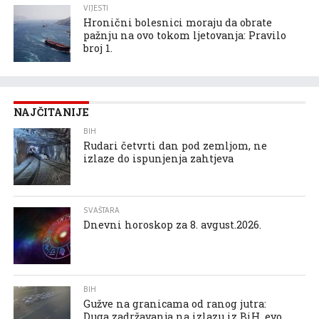
VIJESTI
Hronični bolesnici moraju da obrate
pažnju na ovo tokom ljetovanja: Pravilo
broj 1.
NAJČITANIJE
BIH
Rudari četvrti dan pod zemljom, ne
izlaze do ispunjenja zahtjeva
SVAŠTARA
Dnevni horoskop za 8. avgust.2026.
BIH
Gužve na granicama od ranog jutra:
Duga zadržavanja na izlazu iz BiH, evo