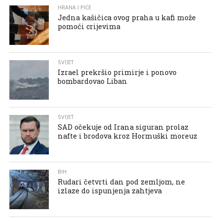
HRANA I PIĆE
Jedna kašičica ovog praha u kafi može
pomoći crijevima
SVIJET
Izrael prekršio primirje i ponovo
bombardovao Liban
SVIJET
SAD očekuje od Irana siguran prolaz
nafte i brodova kroz Hormuški moreuz
BIH
Rudari četvrti dan pod zemljom, ne
izlaze do ispunjenja zahtjeva