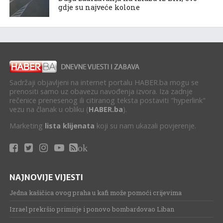
gdje su najveće kolone
Sadržaji objavljeni na internet portalu HABER.ba mogu se
prenositi samo uz obavezu navođenja izvora. Iza zadnje
rečenice prenesenog ili citiranog teksta postaviti "hyperlink"
vezu na članak u obliku (
HABER.ba
).
Marketing
lista klijenata
koji su nam ukazali povjerenje.
ok
NAJNOVIJE VIJESTI
Jedna kašičica ovog praha u kafi može pomoći crijevima
Izrael prekršio primirje i ponovo bombardovao Liban