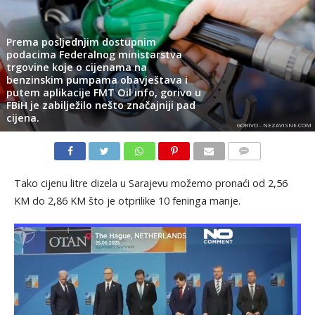
Prema posljednjim dostupnim
podacima Federalnog ministarstva
trgovine koje o cijenama na
benzinskim pumpama obavještava i
putem aplikacije FMT Oil info, gorivo u
FBiH je zabilježilo nešto značajniji pad
cijena.
GORIVO - NEZAVISNE.COM
KOMENTARI
Tako cijenu litre dizela u Sarajevu možemo pronaći od 2,56
KM do 2,86 KM što je otprilike 10 feninga manje.