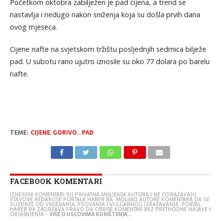
Početkom oktobra zabilježen je pad cijena, a trend se
nastavlja i nedugo nakon sniženja koja su došla prvih dana
ovog mjeseca.
Cijene nafte na svjetskom tržištu posljednjih sedmica bilježe
pad. U subotu rano ujutro iznosile su oko 77 dolara po barelu
nafte.
TEME:
CIJENE
,
GORIVO
,
,
PAD
FACEBOOK KOMENTARI
IZNESENI KOMENTARI SU PRIVATNA MIŠLJENJA AUTORA I NE ODRAŽAVAJU
STAVOVE REDAKCIJE PORTALA HABER.BA. MOLIMO AUTORE KOMENTARA DA SE
SUZDRŽE OD VRIJEĐANJA, PSOVANJA I VULGARNOG IZRAŽAVANJA. PORTAL
HABER.BA ZADRŽAVA PRAVO DA OBRIŠE KOMENTAR BEZ PRETHODNE NAJAVE I
OBJAŠNJENJA -
VIŠE O USLOVIMA KORIŠTENJA...