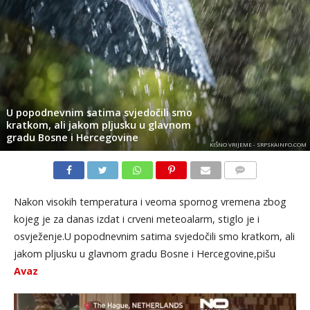
U popodnevnim satima svjedočili smo
kratkom, ali jakom pljusku u glavnom
gradu Bosne i Hercegovine
KIŠNO VRIJEME - SRPSKAINFO.COM
KOMENTARI
Nakon visokih temperatura i veoma spornog vremena zbog
kojeg je za danas izdat i crveni meteoalarm, stiglo je i
osvježenje.U popodnevnim satima svjedočili smo kratkom, ali
jakom pljusku u glavnom gradu Bosne i Hercegovine,pišu
Avaz