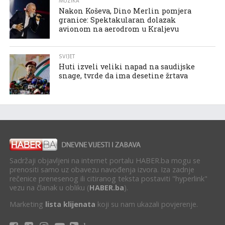
MUZIKA
Nakon Koševa, Dino Merlin pomjera
granice: Spektakularan dolazak
avionom na aerodrom u Kraljevu
SVIJET
Huti izveli veliki napad na saudijske
snage, tvrde da ima desetine žrtava
Sadržaji objavljeni na internet portalu HABER.ba mogu se
prenositi samo uz obavezu navođenja izvora. Iza zadnje
rečenice prenesenog ili citiranog teksta postaviti "hyperlink"
vezu na članak u obliku (
HABER.ba
).
Marketing
lista klijenata
koji su nam ukazali povjerenje.