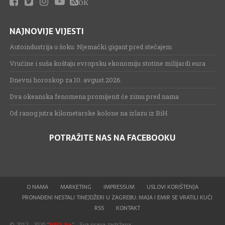
ok
NAJNOVIJE VIJESTI
Autoindustrija u šoku: Njemački gigant pred stečajem
Vrućine i suša koštaju evropsku ekonomiju stotine milijardi eura
Dnevni horoskop za 10. avgust.2026.
Dva okeanska fenomena promijenit će zimu pred nama
Od ranog jutra kilometarske kolone na izlazu iz BiH
POTRAŽITE NAS NA FACEBOOKU
O NAMA
MARKETING
IMPRESSUM
USLOVI KORIŠTENJA
PRONAĐENI NESTALI TINEJDŽERI U ZAGREBU: MAJA I EMIR SE VRATILI KUĆI
RSS
KONTAKT
© 2012 - 2020 "
NMS.ba
" - Sva prava zadržana.