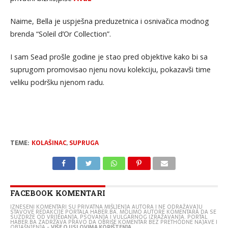
Naime, Bella je uspješna preduzetnica i osnivačica modnog
brenda “Soleil d’Or Collection”.
I sam Sead prošle godine je stao pred objektive kako bi sa
suprugom promovisao njenu novu kolekciju, pokazavši time
veliku podršku njenom radu.
TEME:
KOLAŠINAC
,
SUPRUGA
FACEBOOK KOMENTARI
IZNESENI KOMENTARI SU PRIVATNA MIŠLJENJA AUTORA I NE ODRAŽAVAJU
STAVOVE REDAKCIJE PORTALA HABER.BA. MOLIMO AUTORE KOMENTARA DA SE
SUZDRŽE OD VRIJEĐANJA, PSOVANJA I VULGARNOG IZRAŽAVANJA. PORTAL
HABER.BA ZADRŽAVA PRAVO DA OBRIŠE KOMENTAR BEZ PRETHODNE NAJAVE I
OBJAŠNJENJA -
VIŠE O USLOVIMA KORIŠTENJA...