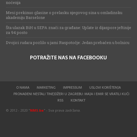
noćenja
Mesi prekinuo glasine o prelasku njegovog sina u omladinsku
akademiju Barselone
Šta ulazak BiH u SEPA znači za građane: Uplate iz dijaspore jeftinije
za 94 posto
Dvojici rudara pozlilo u jami Raspotočje: Jedan prebačen u bolnicu
POTRAŽITE NAS NA FACEBOOKU
O NAMA
MARKETING
IMPRESSUM
USLOVI KORIŠTENJA
PRONAĐENI NESTALI TINEJDŽERI U ZAGREBU: MAJA I EMIR SE VRATILI KUĆI
RSS
KONTAKT
© 2012 - 2020 "
NMS.ba
" - Sva prava zadržana.