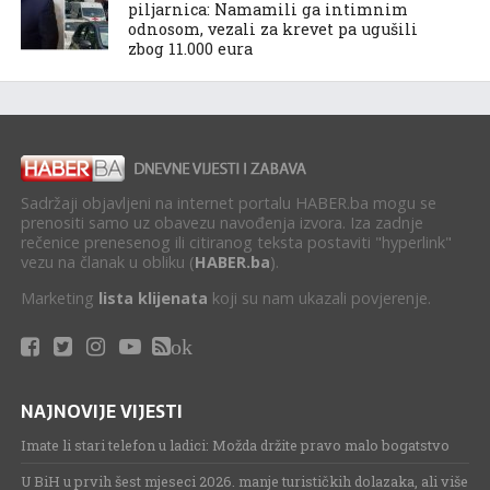
piljarnica: Namamili ga intimnim
odnosom, vezali za krevet pa ugušili
zbog 11.000 eura
Sadržaji objavljeni na internet portalu HABER.ba mogu se
prenositi samo uz obavezu navođenja izvora. Iza zadnje
rečenice prenesenog ili citiranog teksta postaviti "hyperlink"
vezu na članak u obliku (
HABER.ba
).
Marketing
lista klijenata
koji su nam ukazali povjerenje.
ok
NAJNOVIJE VIJESTI
Imate li stari telefon u ladici: Možda držite pravo malo bogatstvo
U BiH u prvih šest mjeseci 2026. manje turističkih dolazaka, ali više