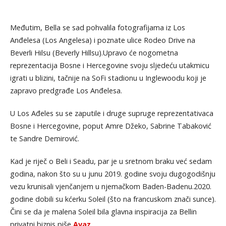
Međutim, Bella se sad pohvalila fotografijama iz Los
Anđelesa (Los Angelesa) i poznate ulice Rodeo Drive na
Beverli Hilsu (Beverly Hillsu).Upravo će nogometna
reprezentacija Bosne i Hercegovine svoju sljedeću utakmicu
igrati u blizini, tačnije na SoFi stadionu u Inglewoodu koji je
zapravo predgrađe Los Anđelesa.
U Los Ađeles su se zaputile i druge supruge reprezentativaca
Bosne i Hercegovine, poput Amre Džeko, Sabrine Tabaković
te Sandre Demirović.
Kad je riječ o Beli i Seadu, par je u sretnom braku već sedam
godina, nakon što su u junu 2019. godine svoju dugogodišnju
vezu krunisali vjenčanjem u njemačkom Baden-Badenu.2020.
godine dobili su kćerku Soleil (što na francuskom znači sunce).
Čini se da je malena Soleil bila glavna inspiracija za Bellin
privatni biznis,piše
Avaz