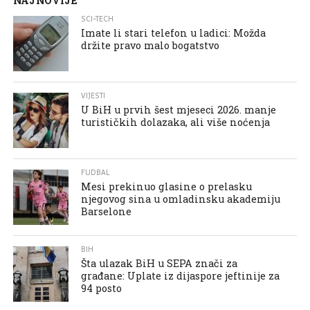
NAJNOVIJE
SCI-TECH
Imate li stari telefon u ladici: Možda
držite pravo malo bogatstvo
VIJESTI
U BiH u prvih šest mjeseci 2026. manje
turističkih dolazaka, ali više noćenja
FUDBAL
Mesi prekinuo glasine o prelasku
njegovog sina u omladinsku akademiju
Barselone
BIH
Šta ulazak BiH u SEPA znači za
građane: Uplate iz dijaspore jeftinije za
94 posto