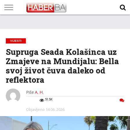
VIJESTI
BIZNIS
SPORT
SHOWBIZ
LIFESTYLE
SCI-
AUTO
ZANIMLJIVOSTI
FOTO
VIDEO
TV
VREMENSKA
STANJE NA
KURSNA
O
MARKETING
IMPRESSUM
KONTAKT
TECH
PROGRAM
PROGNOZA
PUTEVIMA
LISTA
NAMA
VIJESTI
Supruga Seada Kolašinca uz
Zmajeve na Mundijalu: Bella
svoj život čuva daleko od
reflektora
Piše
A. H.
51.5K
Objavljeno
14.06. 2026.