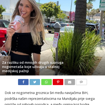
Za razliku od mnogih drugih supruga
nogometaša koje uživaju u stalnoj
medijskoj pažnji
KOMENTARI
Dok se nogometna groznica širi među navijačima BiH,
podrška našim reprezentativcima na Mundijalu prije svega
pristiže od njihovih porodica, a među onima koji bodre