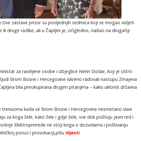
.Ove zastave prizor su posljednjih sedmica koji se mogao vidjeti
li druge razlike, ali u Čapljini je, očigledno, naišao na drugačiji
star za raseljene osobe i izbjeglice Nerin Dizdar, koji je oštro
ri ljudi širom Bosne i Hercegovine iskreno radovali nastupu Zmajeva
apljina bila preokupirana drugim pitanjima – kako ukloniti državna
 u trenucima kada se širom Bosne i Hercegovine nesmetano slavi
aju za koga žele, kako žele i gdje žele, sve dok poštuju javni red i
tamošnje Elektroprivrede ne stoji briga o dozvolama i poštivanju
itičkoj poruci i provokaciji,pišu
Vijesti