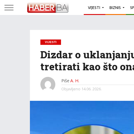
VIJESTI
BIZNIS
S
VIJESTI
Dizdar o uklanjanj
tretirati kao što o
Piše
A. H.
Objavljeno
14.06. 2026.