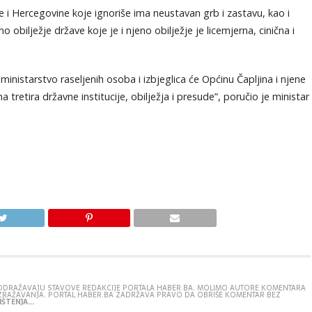
 Hercegovine koje ignoriše ima neustavan grb i zastavu, kao i
obilježje države koje je i njeno obilježje je licemjerna, cinična i
nistarstvo raseljenih osoba i izbjeglica će Općinu Čapljina i njene
tretira državne institucije, obilježja i presude”, poručio je ministar
E ODRAŽAVAJU STAVOVE REDAKCIJE PORTALA HABER.BA. MOLIMO AUTORE KOMENTARA
IZRAŽAVANJA. PORTAL HABER.BA ZADRŽAVA PRAVO DA OBRIŠE KOMENTAR BEZ
ŠTENJA...