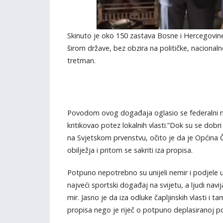
Skinuto je oko 150 zastava Bosne i Hercegovine
širom države, bez obzira na političke, nacionalne i
tretman.
Povodom ovog događaja oglasio se federalni mini
kritikovao potez lokalnih vlasti.”Dok su se dob
na Svjetskom prvenstvu, očito je da je Općina Č
obilježja i pritom se sakriti iza propisa.
Potpuno nepotrebno su unijeli nemir i podjele
najveći sportski događaj na svijetu, a ljudi navij
mir. Jasno je da iza odluke čapljinskih vlasti i 
propisa nego je riječ o potpuno deplasiranoj pol