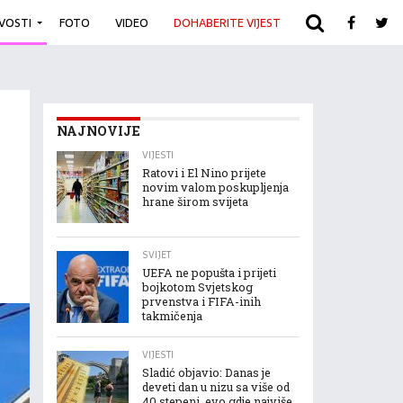
IVOSTI
FOTO
VIDEO
DOHABERITE VIJEST
ARHIVA
NAJNOVIJE
VIJESTI
Ratovi i El Nino prijete
novim valom poskupljenja
hrane širom svijeta
SVIJET
UEFA ne popušta i prijeti
bojkotom Svjetskog
prvenstva i FIFA-inih
takmičenja
VIJESTI
Sladić objavio: Danas je
deveti dan u nizu sa više od
40 stepeni, evo gdje najviše