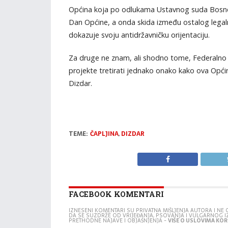
Općina koja po odlukama Ustavnog suda Bosne i
Dan Općine, a onda skida između ostalog legalno 
dokazuje svoju antidržavničku orijentaciju.
Za druge ne znam, ali shodno tome, Federalno mi
projekte tretirati jednako onako kako ova Općina 
Dizdar.
TEME:
ČAPLJINA
,
DIZDAR
FACEBOOK KOMENTARI
IZNESENI KOMENTARI SU PRIVATNA MIŠLJENJA AUTORA I N
DA SE SUZDRŽE OD VRIJEĐANJA, PSOVANJA I VULGARNOG 
PRETHODNE NAJAVE I OBJAŠNJENJA -
VIŠE O USLOVIMA KORI