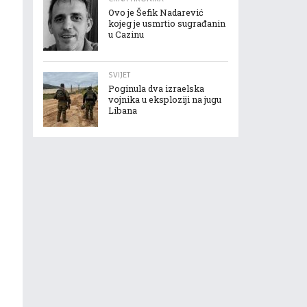
Ovo je Šefik Nadarević
kojeg je usmrtio sugrađanin
u Cazinu
SVIJET
Poginula dva izraelska
vojnika u eksploziji na jugu
Libana