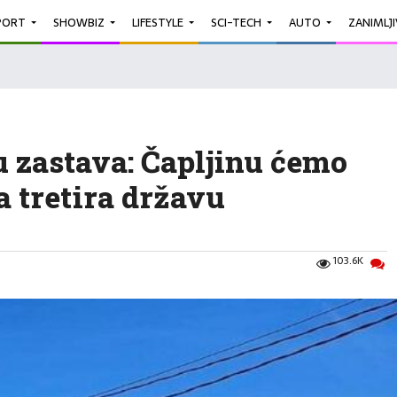
PORT
SHOWBIZ
LIFESTYLE
SCI-TECH
AUTO
ZANIMLJ
u zastava: Čapljinu ćemo
na tretira državu
103.6K