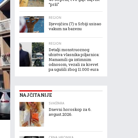
“prži”
REGION
Djevojčicu (7) u Srbiji usisao
vakum na bazenu
REGION
Detalji monstruoznog
ubistva vlasnika piljarnica:
Namamili ga intimnim
odnosom, vezali za krevet
pa ugušili zbog 11.000 eura
NAJČITANIJE
SVAŠTARA
Dnevni horoskop za 6.
avgust.2026.
CRNA HRONIKA