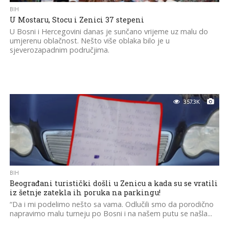
BIH
U Mostaru, Stocu i Zenici 37 stepeni
U Bosni i Hercegovini danas je sunčano vrijeme uz malu do
umjerenu oblačnost. Nešto više oblaka bilo je u
sjeverozapadnim područjima.
357.3K
BIH
Beograđani turistički došli u Zenicu a kada su se vratili
iz šetnje zatekla ih poruka na parkingu!
“Da i mi podelimo nešto sa vama. Odlučili smo da porodično
napravimo malu turneju po Bosni i na našem putu se našla...