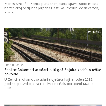
Mirnes Smajić iz Zenice puna tri mjeseca spava ispod mosta
na zeničkoj petlji bez jorgana i jastuka. Prostre jedan karton,
a svoj...
42.5K
CRNA HRONIKA
Zenica: Lokomotiva udarila 10-godišnjaka, zadobio teške
povrede
U Zenici je lokomotiva udarila dječaka koji je rođen 2013.
godine, potvrdio je za N1 Elvedin Fišek, portparol MUP-a
ZDK.