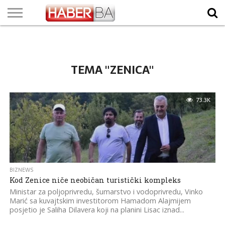
VIJESTI
BIZNIS
SPORT
SHOWBIZ
LIFESTYLE
SCI-
AUTO
ZANIMLJIVOSTI
FOTO
VIDEO
TV
VREMENSKA
STANJE NA
KURSNA
O
MARKETING
IMPRESSUM
KONTAKT
TECH
PROGRAM
PROGNOZA
PUTEVIMA
LISTA
NAMA
TEMA "ZENICA"
73.3K
BIZNEWS
Kod Zenice niče neobičan turistički kompleks
Ministar za poljoprivredu, šumarstvo i vodoprivredu, Vinko
Marić sa kuvajtskim investitorom Hamadom Alajmijem
posjetio je Saliha Dilavera koji na planini Lisac iznad...