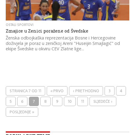
OSTALI SPORTOVI
Zmajice u Zenici poražene od Švedske
Ženska odbojkaška reprezentacija Bosne i Hercegovine
doživjela je poraz u zeničkoj Areni "Huseijin Smajlagić" od
ekipe Švedske u okviru CEV Zlatne lige...
STRANICA 7 OD 11
« PRVO
‹ PRETHODNO
3
4
5
6
7
8
9
10
11
SLJEDEĆE ›
POSLJEDNJE »