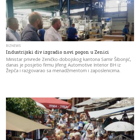
54.6K
BIZNEWS
Industrijski div izgradio novi pogon u Zenici
Ministar privrede Zeničko-dobojskog kantona Samir Šibonjić,
danas je posjetio firmu Jifeng Automotive Interior BH iz
Žepča i razgovarao sa menadžmentom i zaposlenicima.
39.9K