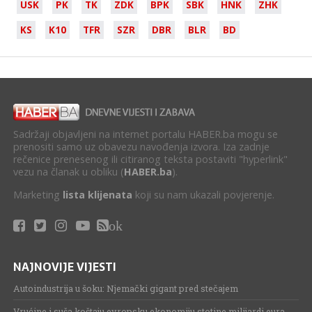
USK
PK
TK
ZDK
BPK
SBK
HNK
ZHK
KS
K10
TFR
SZR
DBR
BLR
BD
Sadržaji objavljeni na internet portalu HABER.ba mogu se
prenositi samo uz obavezu navođenja izvora. Iza zadnje
rečenice prenesenog ili citiranog teksta postaviti "hyperlink"
vezu na članak u obliku (
HABER.ba
).
Marketing
lista klijenata
koji su nam ukazali povjerenje.
ok
NAJNOVIJE VIJESTI
Autoindustrija u šoku: Njemački gigant pred stečajem
Vrućine i suša koštaju evropsku ekonomiju stotine milijardi eura