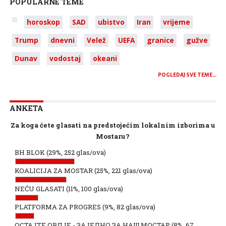
POPULARNE TEME
horoskop
SAD
ubistvo
Iran
vrijeme
Trump
dnevni
Velež
UEFA
granice
gužve
Dunav
vodostaj
okeani
POGLEDAJ SVE TEME…
ANKETA
Za koga ćete glasati na predstojećim lokalnim izborima u
Mostaru?
BH BLOK
(29%, 252 glas/ova)
KOALICIJA ZA MOSTAR
(25%, 221 glas/ova)
NEĆU GLASATI
(11%, 100 glas/ova)
PLATFORMA ZA PROGRES
(9%, 82 glas/ova)
ОСТАЈТЕ ОВДЈЕ - ЗАЈЕДНО ЗА НАШ МОСТАР
(8%, 67