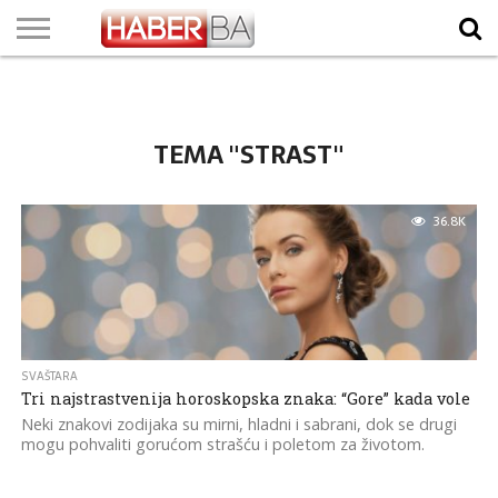
VIJESTI
BIZNIS
SPORT
SHOWBIZ
LIFESTYLE
SCI-
AUTO
ZANIMLJIVOSTI
FOTO
VIDEO
TV
VREMENSKA
STANJE NA
KURSNA
O
MARKETING
IMPRESSUM
KONTAKT
TECH
PROGRAM
PROGNOZA
PUTEVIMA
LISTA
NAMA
TEMA "STRAST"
36.8K
SVAŠTARA
Tri najstrastvenija horoskopska znaka: “Gore” kada vole
Neki znakovi zodijaka su mirni, hladni i sabrani, dok se drugi
mogu pohvaliti gorućom strašću i poletom za životom.