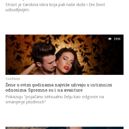
Strast je čarobna iskra koja pali naše duše i čini život
uzbudljivijim.
39.1K
SVAŠTARA
Žene u ovim godinama najviše uživaju u intimnim
odnosima: Spremne su i na avanture
Pokazuju "pojačanu seksualnu želju kao odgovor na
smanjenje plodnosti"