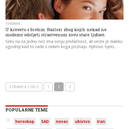
SVAŠTARA
U krevetu s bivšim: Razlozi zbog kojih nekad ne
možemo odoljeti strastvenom zovu stare ljubavi
Seks na za jednu noć ima svoju privlačnost, ali većini je daleko
ugodniji kad to rade s nekim koga poznaju. Njihovo tijelo...
STRANICA 2 OD 3
1
2
3
POPULARNE TEME
horoskop
SAD
novac
ubistvo
Iran