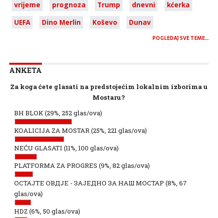
vrijeme
prognoza
Trump
dnevni
kćerka
UEFA
Dino Merlin
Koševo
Dunav
POGLEDAJ SVE TEME…
ANKETA
Za koga ćete glasati na predstojećim lokalnim izborima u
Mostaru?
BH BLOK
(29%, 252 glas/ova)
KOALICIJA ZA MOSTAR
(25%, 221 glas/ova)
NEĆU GLASATI
(11%, 100 glas/ova)
PLATFORMA ZA PROGRES
(9%, 82 glas/ova)
ОСТАЈТЕ ОВДЈЕ - ЗАЈЕДНО ЗА НАШ МОСТАР
(8%, 67
glas/ova)
HDZ
(6%, 50 glas/ova)