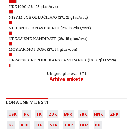
HDZ 1990
(3%, 25 glas/ova)
NISAM JOŠ ODLUČILA/O
(2%, 21 glas/ova)
NIJEDNU OD NAVEDENIH
(2%, 17 glas/ova)
NEZAVISNE KANDIDATE
(2%, 15 glas/ova)
MOSTAR MOJ DOM
(2%, 14 glas/ova)
HRVATSKA REPUBLIKANSKA STRANKA
(1%, 7 glas/ova)
Ukupno glasova:
871
Arhiva anketa
LOKALNE VIJESTI
USK
PK
TK
ZDK
BPK
SBK
HNK
ZHK
KS
K10
TFR
SZR
DBR
BLR
BD