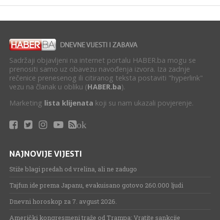
Sadržaji objavljeni na internet portalu HABER.ba mogu se
prenositi samo uz obavezu navođenja izvora. Iza zadnje
rečenice prenesenog ili citiranog teksta postaviti "hyperlink"
vezu na članak u obliku (
HABER.ba
).
Marketing
lista klijenata
koji su nam ukazali povjerenje.
ok
NAJNOVIJE VIJESTI
Stiže blagi predah od vrelina, ali ne zadugo
Tajfun ide prema Japanu, evakuisano gotovo 260.000 ljudi
Dnevni horoskop za 7. avgust 2026.
Američki kongresmeni traže od Trampa: Vratite sankcije