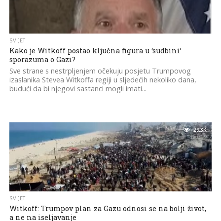
SVIJET
Kako je Witkoff postao ključna figura u ‘sudbini’
sporazuma o Gazi?
Sve strane s nestrpljenjem očekuju posjetu Trumpovog
izaslanika Stevea Witkoffa regiji u sljedećih nekoliko dana,
budući da bi njegovi sastanci mogli imati...
29.3K
SVIJET
Witkoff: Trumpov plan za Gazu odnosi se na bolji život,
a ne na iseljavanje