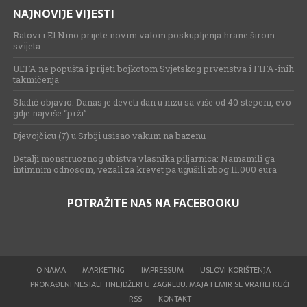
NAJNOVIJE VIJESTI
Ratovi i El Nino prijete novim valom poskupljenja hrane širom
svijeta
UEFA ne popušta i prijeti bojkotom Svjetskog prvenstva i FIFA-inih
takmičenja
Sladić objavio: Danas je deveti dan u nizu sa više od 40 stepeni, evo
gdje najviše “prži”
Djevojčicu (7) u Srbiji usisao vakum na bazenu
Detalji monstruoznog ubistva vlasnika piljarnica: Namamili ga
intimnim odnosom, vezali za krevet pa ugušili zbog 11.000 eura
POTRAŽITE NAS NA FACEBOOKU
O NAMA
MARKETING
IMPRESSUM
USLOVI KORIŠTENJA
PRONAĐENI NESTALI TINEJDŽERI U ZAGREBU: MAJA I EMIR SE VRATILI KUĆI
RSS
KONTAKT