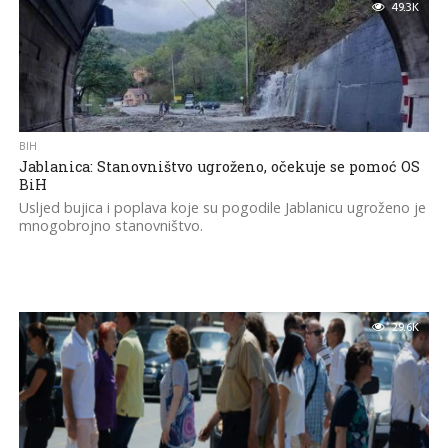
49.3K
BIH
Jablanica: Stanovništvo ugroženo, očekuje se pomoć OS
BiH
Usljed bujica i poplava koje su pogodile Jablanicu ugroženo je
mnogobrojno stanovništvo.
29.6K