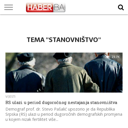
VIJESTI
BIZNIS
SPORT
SHOWBIZ
LIFESTYLE
SCI-
AUTO
ZANIMLJIVOSTI
FOTO
VIDEO
TV
VREMENSKA
STANJE NA
KURSNA
O
MARKETING
IMPRESSUM
KONTAKT
TECH
PROGRAM
PROGNOZA
PUTEVIMA
LISTA
NAMA
TEMA "STANOVNIŠTVO"
23.7K
VIJESTI
RS ulazi u period dugoročnog nestajanja stanovništva
Demograf prof. dr. Stevo Pašalić upozorio je da Republika
Srpska (RS) ulazi u period dugoročnih demografskih promjena
u kojem nizak fertilitet više...