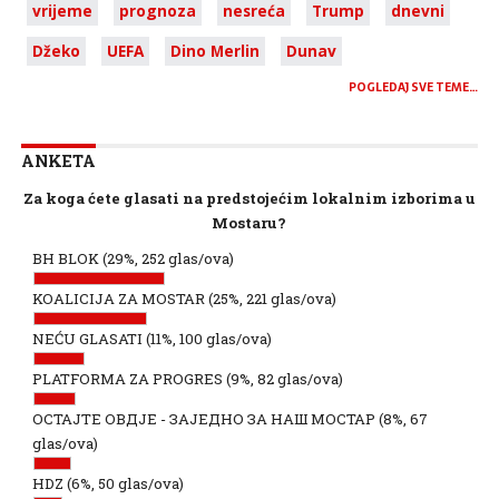
vrijeme
prognoza
nesreća
Trump
dnevni
Džeko
UEFA
Dino Merlin
Dunav
POGLEDAJ SVE TEME…
ANKETA
Za koga ćete glasati na predstojećim lokalnim izborima u
Mostaru?
BH BLOK
(29%, 252 glas/ova)
KOALICIJA ZA MOSTAR
(25%, 221 glas/ova)
NEĆU GLASATI
(11%, 100 glas/ova)
PLATFORMA ZA PROGRES
(9%, 82 glas/ova)
ОСТАЈТЕ ОВДЈЕ - ЗАЈЕДНО ЗА НАШ МОСТАР
(8%, 67
glas/ova)
HDZ
(6%, 50 glas/ova)