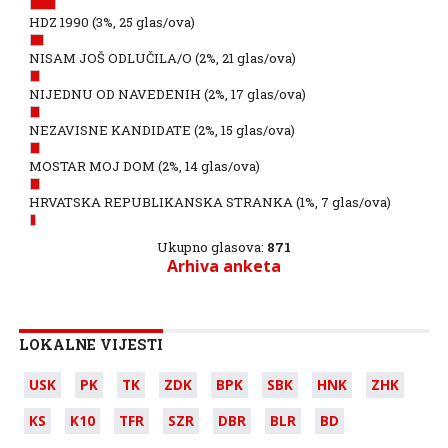
HDZ 1990
(3%, 25 glas/ova)
NISAM JOŠ ODLUČILA/O
(2%, 21 glas/ova)
NIJEDNU OD NAVEDENIH
(2%, 17 glas/ova)
NEZAVISNE KANDIDATE
(2%, 15 glas/ova)
MOSTAR MOJ DOM
(2%, 14 glas/ova)
HRVATSKA REPUBLIKANSKA STRANKA
(1%, 7 glas/ova)
Ukupno glasova:
871
Arhiva anketa
LOKALNE VIJESTI
USK
PK
TK
ZDK
BPK
SBK
HNK
ZHK
KS
K10
TFR
SZR
DBR
BLR
BD