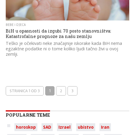
BEBE I DJECA
BiH u opasnosti da izgubi 70 posto stanovništva:
Katastrofalne prognoze za našu zemlju
Teško je očekivati neke značajnije iskorake kada BiH nema
egzaktne podatke ni o tome koliko ljudi tačno živi u ovoj
zemlji.
STRANICA 1 OD 3
1
2
3
POPULARNE TEME
horoskop
SAD
Izrael
ubistvo
Iran