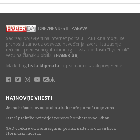
Sadržaji objavljeni na internet portalu HABER.ba mogu se
prenositi samo uz obavezu navođenja izvora. Iza zadnje
rečenice prenesenog ili citiranog teksta postaviti "hyperlink"
vezu na članak u obliku (
HABER.ba
).
Marketing
lista klijenata
koji su nam ukazali povjerenje.
ok
NAJNOVIJE VIJESTI
Jedna kašičica ovog praha u kafi može pomoći crijevima
Izrael prekršio primirje i ponovo bombardovao Liban
SAD očekuje od Irana siguran prolaz nafte i brodova kroz
Hormuški moreuz