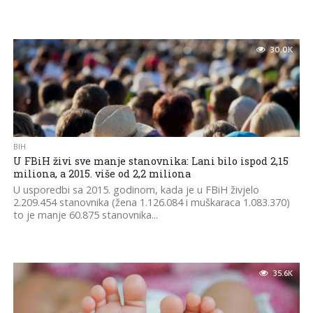
30.0K
BIH
U FBiH živi sve manje stanovnika: Lani bilo ispod 2,15
miliona, a 2015. više od 2,2 miliona
U usporedbi sa 2015. godinom, kada je u FBiH živjelo
2.209.454 stanovnika (žena 1.126.084 i muškaraca 1.083.370)
to je manje 60.875 stanovnika...
35.6K