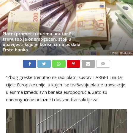
Platni promet u eurima unutar EU
trenutno je onemogućen, stoji u
obavijesti koju je korisnicima poslala
Erste banka.
NOVAC - HABER.BA
KOMENTARI
“Zbog greške trenutno ne radi platni sustav TARGET unutar
cijele Europske unije, u kojem se izvršavaju platne transakcije
u eurima između svih banaka europodručja. Zato su
onemogućene odlazne i dolazne transakcije za: