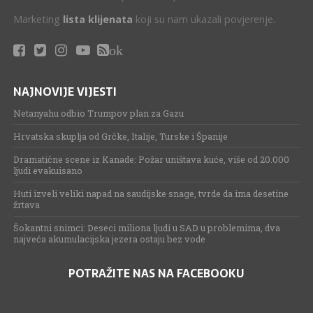
Marketing
lista klijenata
koji su nam ukazali povjerenje.
ok
NAJNOVIJE VIJESTI
Netanyahu odbio Trumpov plan za Gazu
Hrvatska skuplja od Grčke, Italije, Turske i Španije
Dramatične scene iz Kanade: Požar uništava kuće, više od 20.000
ljudi evakuisano
Huti izveli veliki napad na saudijske snage, tvrde da ima desetine
žrtava
Šokantni snimci: Deseci miliona ljudi u SAD u problemima, dva
najveća akumulacijska jezera ostaju bez vode
POTRAŽITE NAS NA FACEBOOKU