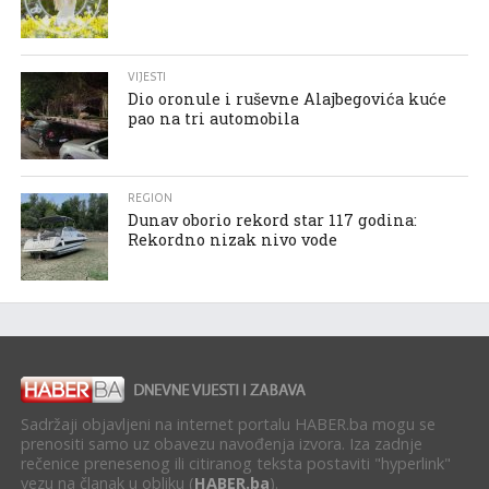
VIJESTI
Dio oronule i ruševne Alajbegovića kuće
pao na tri automobila
REGION
Dunav oborio rekord star 117 godina:
Rekordno nizak nivo vode
Sadržaji objavljeni na internet portalu HABER.ba mogu se
prenositi samo uz obavezu navođenja izvora. Iza zadnje
rečenice prenesenog ili citiranog teksta postaviti "hyperlink"
vezu na članak u obliku (
HABER.ba
).