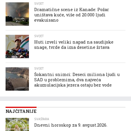
SVIJET
Dramatične scene iz Kanade: Požar
uništava kuće, više od 20.000 ljudi
evakuisano
SVIJET
Huti izveli veliki napad na saudijske
snage, tvrde da ima desetine žrtava
SVIJET
Šokantni snimci: Deseci miliona ljudi u
SAD u problemima, dva najveća
akumulacijska jezera ostaju bez vode
NAJČITANIJE
SVAŠTARA
Dnevni horoskop za 9. avgust.2026.