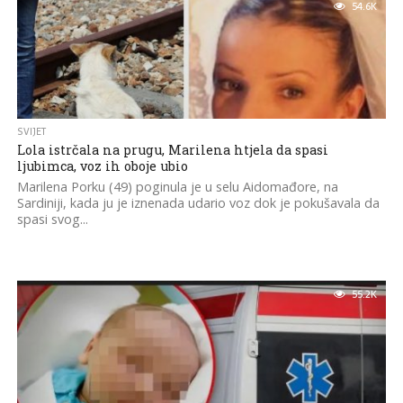
54.6K
SVIJET
Lola istrčala na prugu, Marilena htjela da spasi
ljubimca, voz ih oboje ubio
Marilena Porku (49) poginula je u selu Aidomađore, na
Sardiniji, kada ju je iznenada udario voz dok je pokušavala da
spasi svog...
55.2K