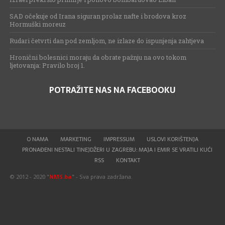
SAD očekuje od Irana siguran prolaz nafte i brodova kroz
Hormuški moreuz
Rudari četvrti dan pod zemljom, ne izlaze do ispunjenja zahtjeva
Hronični bolesnici moraju da obrate pažnju na ovo tokom
ljetovanja: Pravilo broj 1.
POTRAŽITE NAS NA FACEBOOKU
O NAMA
MARKETING
IMPRESSUM
USLOVI KORIŠTENJA
PRONAĐENI NESTALI TINEJDŽERI U ZAGREBU: MAJA I EMIR SE VRATILI KUĆI
RSS
KONTAKT
© 2012 - 2020 "
NMS.ba
" - Sva prava zadržana.