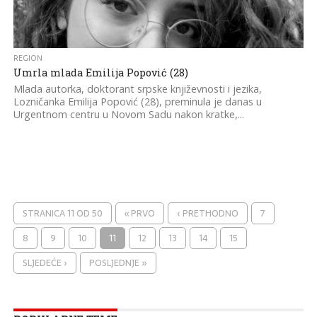
REGION
Umrla mlada Emilija Popović (28)
Mlada autorka, doktorant srpske književnosti i jezika,
Lozničanka Emilija Popović (28), preminula je danas u
Urgentnom centru u Novom Sadu nakon kratke,...
STRANICA 11 OD 50
« PRVO
‹ PRETHODNO
7
8
9
10
11
12
13
14
15
SLJEDEĆE ›
POSLJEDNJE »