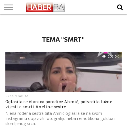
VIJESTI
BIZNIS
SPORT
SHOWBIZ
LIFESTYLE
SCI-
AUTO
ZANIMLJIVOSTI
FOTO
VIDEO
TV
VREMENSKA
STANJE NA
KURSNA
O
MARKETING
IMPRESSUM
KONTAKT
TECH
PROGRAM
PROGNOZA
PUTEVIMA
LISTA
NAMA
TEMA "SMRT"
203.0K
CRNA HRONIKA
Oglasila se članica porodice Ahmić, potvrdila tužne
vijesti o smrti Aneline sestre
Njena rođena sestra Sita Ahmić oglasila se na svom
Instagramu objavivši fotografiju neba i emotikona goluba i
slomljenog srca.