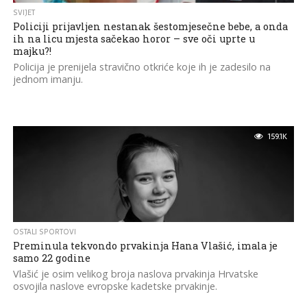
SVIJET
Policiji prijavljen nestanak šestomjesečne bebe, a onda
ih na licu mjesta sačekao horor – sve oči uprte u
majku?!
Policija je prenijela stravično otkriće koje ih je zadesilo na
jednom imanju.
159.1K
OSTALI SPORTOVI
Preminula tekvondo prvakinja Hana Vlašić, imala je
samo 22 godine
Vlašić je osim velikog broja naslova prvakinja Hrvatske
osvojila naslove evropske kadetske prvakinje.