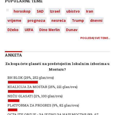
POPULARNE TEME
horoskop
SAD
Izrael
ubistvo
Iran
vrijeme
prognoza
nesreća
Trump
dnevni
Džeko
UEFA
Dino Merlin
Dunav
POGLEDAJ SVE TEME…
ANKETA
Za koga ćete glasati na predstojećim lokalnim izborima u
Mostaru?
BH BLOK
(29%, 252 glas/ova)
KOALICIJA ZA MOSTAR
(25%, 221 glas/ova)
NEĆU GLASATI
(11%, 100 glas/ova)
PLATFORMA ZA PROGRES
(9%, 82 glas/ova)
ОСТАЈТЕ ОВДЈЕ - ЗАЈЕДНО ЗА НАШ МОСТАР
(8%, 67