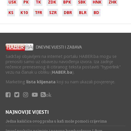
USK
PK
TK
ZDK
BPK
SBK
HNK
ZHK
KS
K10
TFR
SZR
DBR
BLR
BD
Sadržaji objavljeni na internet portalu HABER.ba mogu se
prenositi samo uz obavezu navođenja izvora. Iza zadnje
rečenice prenesenog ili citiranog teksta postaviti "hyperlink"
vezu na članak u obliku (
HABER.ba
).
Marketing
lista klijenata
koji su nam ukazali povjerenje.
ok
NAJNOVIJE VIJESTI
Jedna kašičica ovog praha u kafi može pomoći crijevima
Izrael prekršio primirje i ponovo bombardovao Liban