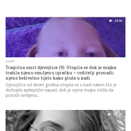
29.9K
SVIJET
Tragična smrt djevojčice (9): Utopila se dok je majka
tražila njenu omiljenu igračku – roditelji pronašli
njeno beživotno tijelo kako pluta u kadi
Djevojčica od devet godina utopila se u kadi nakon što je
doživjela epileptični napad, dok je njena majka otišla da
potraži omiljenu...
175.7K