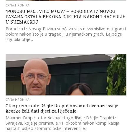
CRNA HRONIKA
“PONOSU MOJ, VILO MOJA” – PORODICA IZ NOVOG
PAZARA OSTALA BEZ OBA DJETETA NAKON TRAGEDIJE
U NJEMAČKOJ
Porodica iz Novog Pazara suočava se s nezamislivom tugom i
bolom nakon što je u tragediji u njemačkom gradu Lajpcigu
izgubila obje...
59.1K
CRNA HRONIKA
Otac preminule Džejle Drapić novac od dženaze svoje
kćerke želi dati djeci za liječenje
Muamer Drapić, otac šesnaestogodišnje Džejle Drapić iz
Sarajeva, koja je preminula 11. oktobra nakon komplikacija
nastalih usljed stomatološke intervencije...