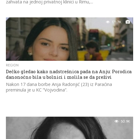
zahvata na jednoj privatnoj klinici u Rimu,...
171.7K
REGION
Dečko gledao kako nadstrešnica pada na Anju: Porodica
danonoćno bila u bolnici i molila se da preživi
Nakon 17 dana borbe Anja Radonjić (23) iz Paraćina
preminula je u KC ”Vojvodina”.
50.9K