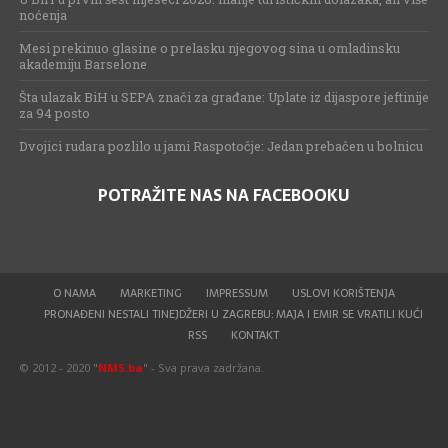
noćenja
Mesi prekinuo glasine o prelasku njegovog sina u omladinsku
akademiju Barselone
Šta ulazak BiH u SEPA znači za građane: Uplate iz dijaspore jeftinije
za 94 posto
Dvojici rudara pozlilo u jami Raspotočje: Jedan prebačen u bolnicu
POTRAŽITE NAS NA FACEBOOKU
O NAMA
MARKETING
IMPRESSUM
USLOVI KORIŠTENJA
PRONAĐENI NESTALI TINEJDŽERI U ZAGREBU: MAJA I EMIR SE VRATILI KUĆI
RSS
KONTAKT
© 2012 - 2020 "
NMS.ba
" - Sva prava zadržana.