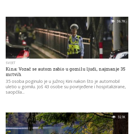
36.7K
SVIJET
Kina: Vozač se autom zabio u gomilu ljudi, najmanje 35
mrtvih
35 osoba poginulo je u južnoj Kini nakon što je automobil
uletio u gomilu. Još 43 osobe su povrijeđene i hospitalizirane,
saopćila...
32.1K