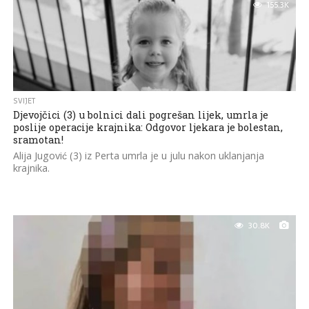
155.3K
SVIJET
Djevojčici (3) u bolnici dali pogrešan lijek, umrla je
poslije operacije krajnika: Odgovor ljekara je bolestan,
sramotan!
Alija Jugović (3) iz Perta umrla je u julu nakon uklanjanja
krajnika.
30.8K