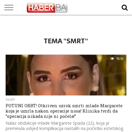
VIJESTI
BIZNIS
SPORT
SHOWBIZ
LIFESTYLE
SCI-
AUTO
ZANIMLJIVOSTI
FOTO
VIDEO
TV
VREMENSKA
STANJE NA
KURSNA
O
MARKETING
IMPRESSUM
KONTAKT
TECH
PROGRAM
PROGNOZA
PUTEVIMA
LISTA
NAMA
TEMA "SMRT"
18.1K
SVIJET
POTUNI OBRT! Otkriven uzrok smrti mlade Margarete
koja je umrla nakon operacije nosa! Klinika tvrdi da
“operacija nikada nije ni počela!”
Nalaz obdukcije mlade Margarete Spada (22), koja je
preminula uslijed komplikacija nastalih na početku estetskog