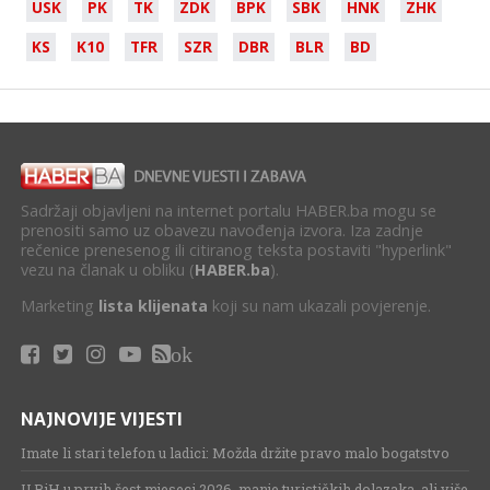
USK
PK
TK
ZDK
BPK
SBK
HNK
ZHK
KS
K10
TFR
SZR
DBR
BLR
BD
Sadržaji objavljeni na internet portalu HABER.ba mogu se
prenositi samo uz obavezu navođenja izvora. Iza zadnje
rečenice prenesenog ili citiranog teksta postaviti "hyperlink"
vezu na članak u obliku (
HABER.ba
).
Marketing
lista klijenata
koji su nam ukazali povjerenje.
ok
NAJNOVIJE VIJESTI
Imate li stari telefon u ladici: Možda držite pravo malo bogatstvo
U BiH u prvih šest mjeseci 2026. manje turističkih dolazaka, ali više