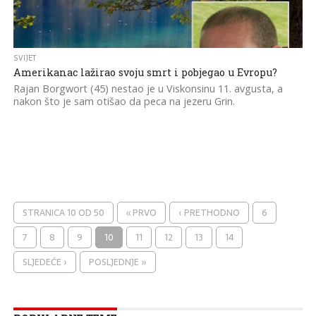
SVIJET
Amerikanac lažirao svoju smrt i pobjegao u Evropu?
Rajan Borgwort (45) nestao je u Viskonsinu 11. avgusta, a
nakon što je sam otišao da peca na jezeru Grin.
STRANICA 10 OD 50
« PRVO
‹ PRETHODNO
6
7
8
9
10
11
12
13
14
SLJEDEĆE ›
POSLJEDNJE »