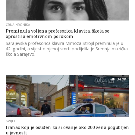
CRNA HRONIKA
Preminula voljena profesorica klavira, škola se
oprostila emotivnom porukom
Sarajevska profesorica klavira Mimoza Strojil preminula je u
42. godini, a vijest o njenoj smrti podijelila je Srednja muzička
škola Sarajevo.
34.0K
SVIJET
Iranac koji je osuđen za si.ovanje oko 200 žena pogubljen
u javnosti