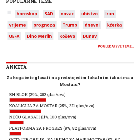
POPULARNE TEME
horoskop
SAD
novac
ubistvo
Iran
vrijeme
prognoza
Trump
dnevni
kćerka
UEFA
Dino Merlin
Koševo
Dunav
POGLEDAJ SVE TEME…
ANKETA
Za koga ćete glasati na predstojećim lokalnim izborima u
Mostaru?
BH BLOK
(29%, 252 glas/ova)
KOALICIJA ZA MOSTAR
(25%, 221 glas/ova)
NEĆU GLASATI
(11%, 100 glas/ova)
PLATFORMA ZA PROGRES
(9%, 82 glas/ova)
ОСТАЈТЕ ОВДЈЕ - ЗАЈЕДНО ЗА НАШ МОСТАР
(8%, 67