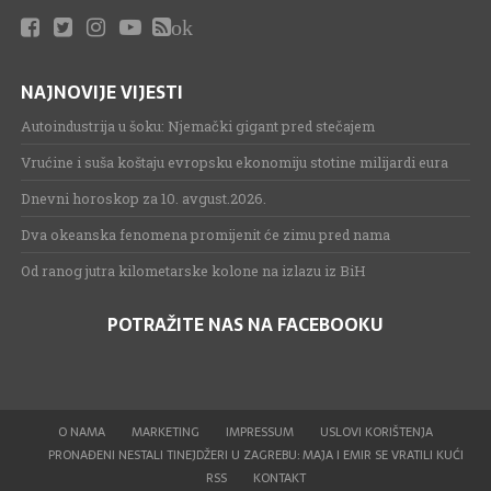
ok
NAJNOVIJE VIJESTI
Autoindustrija u šoku: Njemački gigant pred stečajem
Vrućine i suša koštaju evropsku ekonomiju stotine milijardi eura
Dnevni horoskop za 10. avgust.2026.
Dva okeanska fenomena promijenit će zimu pred nama
Od ranog jutra kilometarske kolone na izlazu iz BiH
POTRAŽITE NAS NA FACEBOOKU
O NAMA
MARKETING
IMPRESSUM
USLOVI KORIŠTENJA
PRONAĐENI NESTALI TINEJDŽERI U ZAGREBU: MAJA I EMIR SE VRATILI KUĆI
RSS
KONTAKT