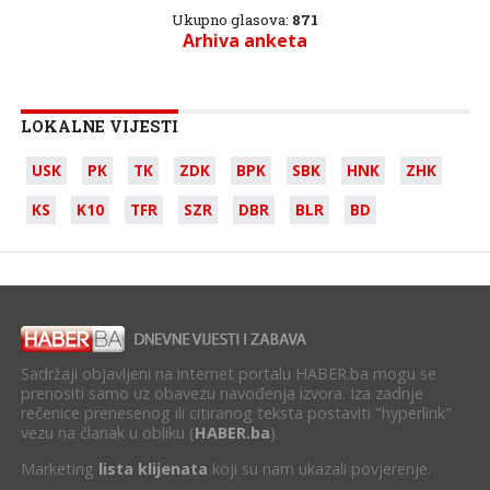
Ukupno glasova:
871
Arhiva anketa
LOKALNE VIJESTI
USK
PK
TK
ZDK
BPK
SBK
HNK
ZHK
KS
K10
TFR
SZR
DBR
BLR
BD
Sadržaji objavljeni na internet portalu HABER.ba mogu se
prenositi samo uz obavezu navođenja izvora. Iza zadnje
rečenice prenesenog ili citiranog teksta postaviti "hyperlink"
vezu na članak u obliku (
HABER.ba
).
Marketing
lista klijenata
koji su nam ukazali povjerenje.