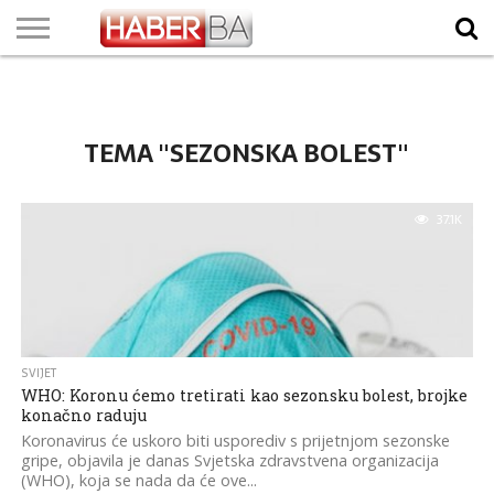
VIJESTI
BIZNIS
SPORT
SHOWBIZ
LIFESTYLE
SCI-
AUTO
ZANIMLJIVOSTI
FOTO
VIDEO
TV
VREMENSKA
STANJE NA
KURSNA
O
MARKETING
IMPRESSUM
KONTAKT
TECH
PROGRAM
PROGNOZA
PUTEVIMA
LISTA
NAMA
TEMA "SEZONSKA BOLEST"
37.1K
SVIJET
WHO: Koronu ćemo tretirati kao sezonsku bolest, brojke
konačno raduju
Koronavirus će uskoro biti usporediv s prijetnjom sezonske
gripe, objavila je danas Svjetska zdravstvena organizacija
(WHO), koja se nada da će ove...