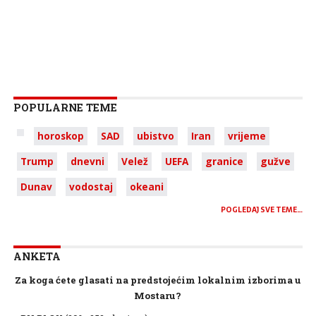
POPULARNE TEME
horoskop
SAD
ubistvo
Iran
vrijeme
Trump
dnevni
Velež
UEFA
granice
gužve
Dunav
vodostaj
okeani
POGLEDAJ SVE TEME…
ANKETA
Za koga ćete glasati na predstojećim lokalnim izborima u
Mostaru?