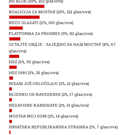
BH BLOK
(29%, 252 glas/ova)
KOALICIJA ZA MOSTAR
(25%, 221 glas/ova)
NEĆU GLASATI
(11%, 100 glas/ova)
PLATFORMA ZA PROGRES
(9%, 82 glas/ova)
ОСТАЈТЕ ОВДЈЕ - ЗАЈЕДНО ЗА НАШ МОСТАР
(8%, 67
glas/ova)
HDZ
(6%, 50 glas/ova)
HDZ 1990
(3%, 25 glas/ova)
NISAM JOŠ ODLUČILA/O
(2%, 21 glas/ova)
NIJEDNU OD NAVEDENIH
(2%, 17 glas/ova)
NEZAVISNE KANDIDATE
(2%, 15 glas/ova)
MOSTAR MOJ DOM
(2%, 14 glas/ova)
HRVATSKA REPUBLIKANSKA STRANKA
(1%, 7 glas/ova)