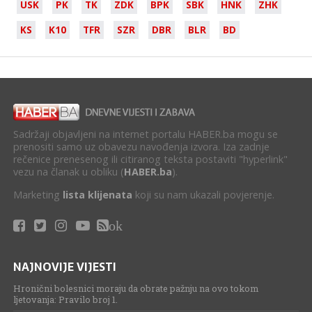
USK
PK
TK
ZDK
BPK
SBK
HNK
ZHK
KS
K10
TFR
SZR
DBR
BLR
BD
Sadržaji objavljeni na internet portalu HABER.ba mogu se
prenositi samo uz obavezu navođenja izvora. Iza zadnje
rečenice prenesenog ili citiranog teksta postaviti "hyperlink"
vezu na članak u obliku (
HABER.ba
).
Marketing
lista klijenata
koji su nam ukazali povjerenje.
ok
NAJNOVIJE VIJESTI
Hronični bolesnici moraju da obrate pažnju na ovo tokom
ljetovanja: Pravilo broj 1.