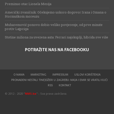
Preminuo otac Lionela Mesija
Američki zvaničnik: Očekujemo uskoro dogovor Irana i Omana o
Hormuškom moreuzu
Muharemović ponovo dobio veliko povjerenje, od prve minute
protiv Lajpciga
Stotine miliona za uvezena auta: Ferrari najskuplji, hibrida sve više
POTRAŽITE NAS NA FACEBOOKU
O NAMA
MARKETING
IMPRESSUM
USLOVI KORIŠTENJA
PRONAĐENI NESTALI TINEJDŽERI U ZAGREBU: MAJA I EMIR SE VRATILI KUĆI
RSS
KONTAKT
© 2012 - 2020 "
NMS.ba
" - Sva prava zadržana.