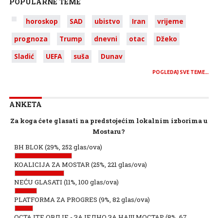
POPULARNE TEME
horoskop
SAD
ubistvo
Iran
vrijeme
prognoza
Trump
dnevni
otac
Džeko
Sladić
UEFA
suša
Dunav
POGLEDAJ SVE TEME…
ANKETA
Za koga ćete glasati na predstojećim lokalnim izborima u
Mostaru?
BH BLOK
(29%, 252 glas/ova)
KOALICIJA ZA MOSTAR
(25%, 221 glas/ova)
NEĆU GLASATI
(11%, 100 glas/ova)
PLATFORMA ZA PROGRES
(9%, 82 glas/ova)
ОСТАЈТЕ ОВДЈЕ - ЗАЈЕДНО ЗА НАШ МОСТАР
(8%, 67