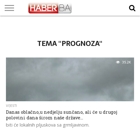
VIJESTI
BIZNIS
SPORT
SHOWBIZ
LIFESTYLE
SCI-
AUTO
ZANIMLJIVOSTI
FOTO
VIDEO
TV
VREMENSKA
STANJE NA
KURSNA
O
MARKETING
IMPRESSUM
KONTAKT
TECH
PROGRAM
PROGNOZA
PUTEVIMA
LISTA
NAMA
TEMA "PROGNOZA"
35.2K
VIJESTI
Danas oblačno,u nedjelju sunčano, ali će u drugoj
polovini dana širom naše države…
biti će lokalnih pljuskova sa grmljavinom.