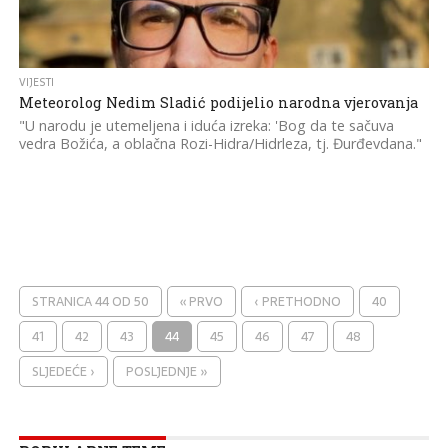
VIJESTI
Meteorolog Nedim Sladić podijelio narodna vjerovanja
"U narodu je utemeljena i iduća izreka: 'Bog da te sačuva
vedra Božića, a oblačna Rozi-Hidra/Hidrleza, tj. Đurđevdana."
STRANICA 44 OD 50
« PRVO
‹ PRETHODNO
40
41
42
43
44
45
46
47
48
SLJEDEĆE ›
POSLJEDNJE »