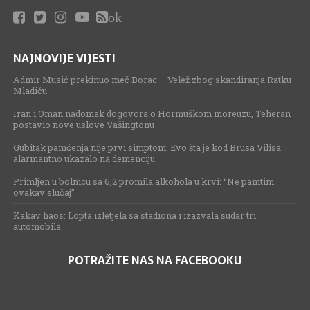
ok
NAJNOVIJE VIJESTI
Admir Musić prekinuo meč Borac – Velež zbog skandiranja Ratku
Mladiću
Iran i Oman nadomak dogovora o Hormuškom moreuzu, Teheran
postavio nove uslove Vašingtonu
Gubitak pamćenja nije prvi simptom: Evo šta je kod Brusa Vilisa
alarmantno ukazalo na demenciju
Primljen u bolnicu sa 6,2 promila alkohola u krvi: “Ne pamtim
ovakav slučaj”
Kakav haos: Lopta izletjela sa stadiona i izazvala sudar tri
automobila
POTRAŽITE NAS NA FACEBOOKU