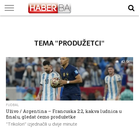
VIJESTI
BIZNIS
SPORT
SHOWBIZ
LIFESTYLE
SCI-
AUTO
ZANIMLJIVOSTI
FOTO
VIDEO
TV
VREMENSKA
STANJE NA
KURSNA
O
MARKETING
IMPRESSUM
KONTAKT
TECH
PROGRAM
PROGNOZA
PUTEVIMA
LISTA
NAMA
TEMA "PRODUŽETCI"
42.5K
FUDBAL
Uživo / Argentina – Francuska 2:2, kakva ludnica u
finalu, gledat ćemo produžetke
"Trikolori" izjednačili u dvije minute