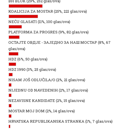
BH BLOK
(29%, 252 glas/ova)
KOALICIJA ZA MOSTAR
(25%, 221 glas/ova)
NEĆU GLASATI
(11%, 100 glas/ova)
PLATFORMA ZA PROGRES
(9%, 82 glas/ova)
ОСТАЈТЕ ОВДЈЕ - ЗАЈЕДНО ЗА НАШ МОСТАР
(8%, 67
glas/ova)
HDZ
(6%, 50 glas/ova)
HDZ 1990
(3%, 25 glas/ova)
NISAM JOŠ ODLUČILA/O
(2%, 21 glas/ova)
NIJEDNU OD NAVEDENIH
(2%, 17 glas/ova)
NEZAVISNE KANDIDATE
(2%, 15 glas/ova)
MOSTAR MOJ DOM
(2%, 14 glas/ova)
HRVATSKA REPUBLIKANSKA STRANKA
(1%, 7 glas/ova)