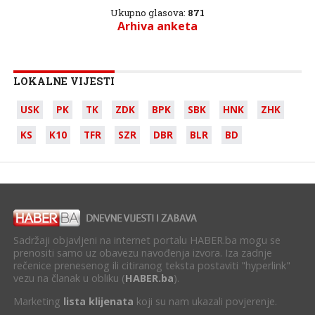
Ukupno glasova:
871
Arhiva anketa
LOKALNE VIJESTI
USK
PK
TK
ZDK
BPK
SBK
HNK
ZHK
KS
K10
TFR
SZR
DBR
BLR
BD
Sadržaji objavljeni na internet portalu HABER.ba mogu se
prenositi samo uz obavezu navođenja izvora. Iza zadnje
rečenice prenesenog ili citiranog teksta postaviti "hyperlink"
vezu na članak u obliku (
HABER.ba
).
Marketing
lista klijenata
koji su nam ukazali povjerenje.