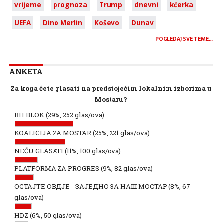
vrijeme
prognoza
Trump
dnevni
kćerka
UEFA
Dino Merlin
Koševo
Dunav
POGLEDAJ SVE TEME…
ANKETA
Za koga ćete glasati na predstojećim lokalnim izborima u
Mostaru?
BH BLOK
(29%, 252 glas/ova)
KOALICIJA ZA MOSTAR
(25%, 221 glas/ova)
NEĆU GLASATI
(11%, 100 glas/ova)
PLATFORMA ZA PROGRES
(9%, 82 glas/ova)
ОСТАЈТЕ ОВДЈЕ - ЗАЈЕДНО ЗА НАШ МОСТАР
(8%, 67
glas/ova)
HDZ
(6%, 50 glas/ova)