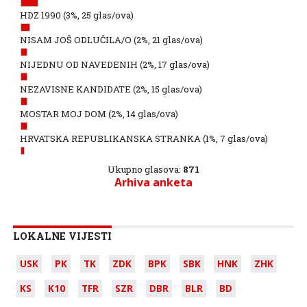
HDZ 1990
(3%, 25 glas/ova)
NISAM JOŠ ODLUČILA/O
(2%, 21 glas/ova)
NIJEDNU OD NAVEDENIH
(2%, 17 glas/ova)
NEZAVISNE KANDIDATE
(2%, 15 glas/ova)
MOSTAR MOJ DOM
(2%, 14 glas/ova)
HRVATSKA REPUBLIKANSKA STRANKA
(1%, 7 glas/ova)
Ukupno glasova:
871
Arhiva anketa
LOKALNE VIJESTI
USK
PK
TK
ZDK
BPK
SBK
HNK
ZHK
KS
K10
TFR
SZR
DBR
BLR
BD