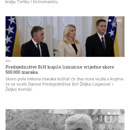
kralju Tvrtku I Kotromaniću.
57.8K
BIH
Predsjedništvo BiH kupilo limuzine vrijedne skoro
500.000 maraka
Skoro pola miliona maraka koštat će dva nova vozila u kojima
će se voziti članovi Predsjedništva BiH Željka Cvijanović i
Željko Komšić.
44.0K