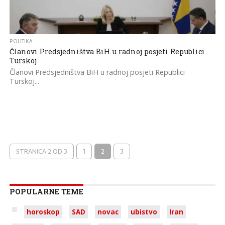
POLITIKA
Članovi Predsjedništva BiH u radnoj posjeti Republici
Turskoj
Članovi Predsjedništva BiH u radnoj posjeti Republici
Turskoj...
STRANICA 2 OD 3
1
2
3
POPULARNE TEME
horoskop
SAD
novac
ubistvo
Iran