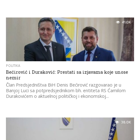
41.0K
POLITIKA
Bećirović i Duraković: Prestati sa izjavama koje unose
nemir
Član Predsjedništva BiH Denis Bećirović razgovarao je u
Banjoj Luci sa potpredsjednikom bh. entiteta RS Ćamilom
Durakovićem o aktuelnoj političkoj i ekonomskoj...
38.0K