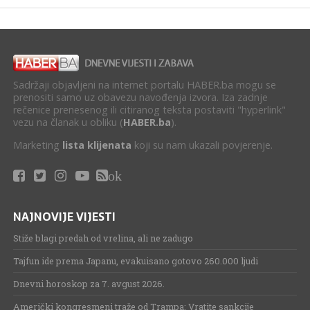
Sadržaji objavljeni na internet portalu HABER.ba mogu se
prenositi samo uz obavezu navođenja izvora. Iza zadnje
rečenice prenesenog ili citiranog teksta postaviti "hyperlink"
vezu na članak u obliku (
HABER.ba
).
Marketing
lista klijenata
koji su nam ukazali povjerenje.
ok
NAJNOVIJE VIJESTI
Stiže blagi predah od vrelina, ali ne zadugo
Tajfun ide prema Japanu, evakuisano gotovo 260.000 ljudi
Dnevni horoskop za 7. avgust 2026.
Američki kongresmeni traže od Trampa: Vratite sankcije