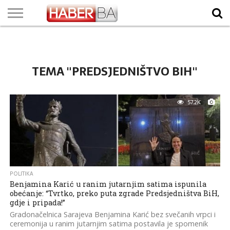
VIJESTI
BIZNIS
SPORT
SHOWBIZ
LIFESTYLE
SCI-
AUTO
ZANIMLJIVOSTI
FOTO
VIDEO
TV
VREMENSKA
STANJE NA
KURSNA
O
MARKETING
IMPRESSUM
KONTAKT
TECH
PROGRAM
PROGNOZA
PUTEVIMA
LISTA
NAMA
TEMA "PREDSJEDNIŠTVO BIH"
57.2K
POLITIKA
Benjamina Karić u ranim jutarnjim satima ispunila
obećanje: “Tvrtko, preko puta zgrade Predsjedništva BiH,
gdje i pripada!”
Gradonačelnica Sarajeva Benjamina Karić bez svečanih vrpci i
ceremonija u ranim jutarnjim satima postavila je spomenik