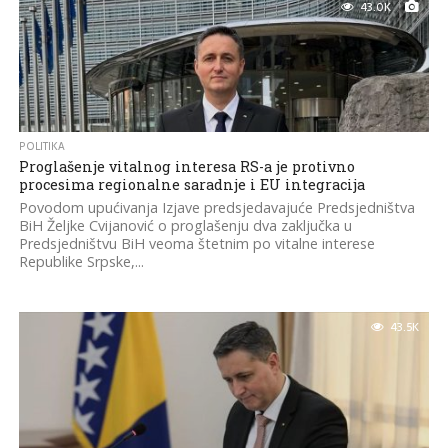
43.0K
POLITIKA
Proglašenje vitalnog interesa RS-a je protivno
procesima regionalne saradnje i EU integracija
Povodom upućivanja Izjave predsjedavajuće Predsjedništva
BiH Željke Cvijanović o proglašenju dva zaključka u
Predsjedništvu BiH veoma štetnim po vitalne interese
Republike Srpske,...
43.5K