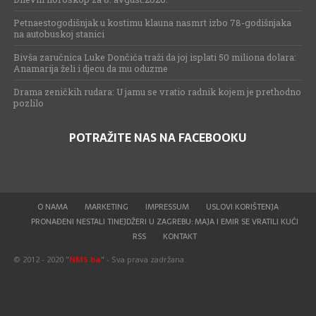
Petnaestogodišnjak u kostimu klauna nasmrt izbo 78-godišnjaka
na autobuskoj stanici
Bivša zaručnica Luke Dončića traži da joj isplati 50 miliona dolara:
Anamarija želi i djecu da mu oduzme
Drama zeničkih rudara: U jamu se vratio radnik kojem je prethodno
pozlilo
POTRAŽITE NAS NA FACEBOOKU
O NAMA
MARKETING
IMPRESSUM
USLOVI KORIŠTENJA
PRONAĐENI NESTALI TINEJDŽERI U ZAGREBU: MAJA I EMIR SE VRATILI KUĆI
RSS
KONTAKT
© 2012 - 2020 "
NMS.ba
" - Sva prava zadržana.