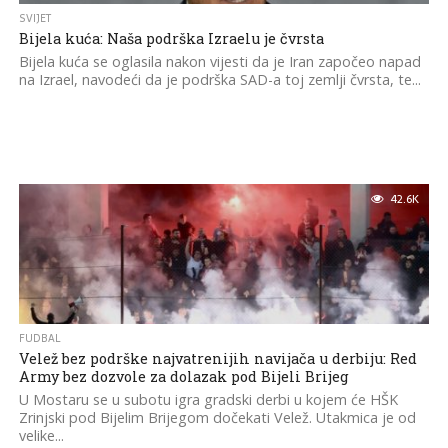
SVIJET
Bijela kuća: Naša podrška Izraelu je čvrsta
Bijela kuća se oglasila nakon vijesti da je Iran započeo napad
na Izrael, navodeći da je podrška SAD-a toj zemlji čvrsta, te...
42.6K
FUDBAL
Velež bez podrške najvatrenijih navijača u derbiju: Red
Army bez dozvole za dolazak pod Bijeli Brijeg
U Mostaru se u subotu igra gradski derbi u kojem će HŠK
Zrinjski pod Bijelim Brijegom dočekati Velež. Utakmica je od
velike...