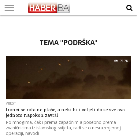
VIJESTI
BIZNIS
SPORT
SHOWBIZ
LIFESTYLE
SCI-
AUTO
ZANIMLJIVOSTI
FOTO
VIDEO
TV
VREMENSKA
STANJE NA
KURSNA
O
MARKETING
IMPRESSUM
KONTAKT
TECH
PROGRAM
PROGNOZA
PUTEVIMA
LISTA
NAMA
TEMA "PODRŠKA"
71.7K
VIJESTI
Iranci se rata ne plaše, a neki bi i voljeli da se sve ovo
jednom napokon završi
Po mnogima, čak i prema zapadnim a posebno prema
zvaničnicima iz islamskog svijeta, radi se o nesrazmjernoj
operaciji, navodi