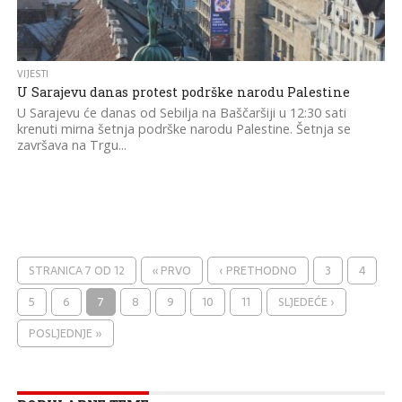
VIJESTI
U Sarajevu danas protest podrške narodu Palestine
U Sarajevu će danas od Sebilja na Baščaršiji u 12:30 sati
krenuti mirna šetnja podrške narodu Palestine. Šetnja se
završava na Trgu...
STRANICA 7 OD 12
« PRVO
‹ PRETHODNO
3
4
5
6
7
8
9
10
11
SLJEDEĆE ›
POSLJEDNJE »