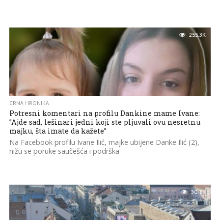
255.3K
CRNA HRONIKA
Potresni komentari na profilu Dankine mame Ivane:
”Ajde sad, lešinari jedni koji ste pljuvali ovu nesretnu
majku, šta imate da kažete”
Na Facebook profilu Ivane Ilić, majke ubijene Danke Ilić (2),
nižu se poruke saučešća i podrška
30.6K