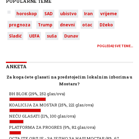
POPULARNE TEME
horoskop
SAD
ubistvo
Iran
vrijeme
prognoza
Trump
dnevni
otac
Džeko
Sladić
UEFA
suša
Dunav
POGLEDAJ SVE TEME…
ANKETA
Za koga ćete glasati na predstojećim lokalnim izborima u
Mostaru?
BH BLOK
(29%, 252 glas/ova)
KOALICIJA ZA MOSTAR
(25%, 221 glas/ova)
NEĆU GLASATI
(11%, 100 glas/ova)
PLATFORMA ZA PROGRES
(9%, 82 glas/ova)
ОСТАЈТЕ ОВДЈЕ - ЗАЈЕДНО ЗА НАШ МОСТАР
(8%, 67