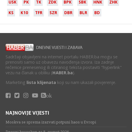
USK
PK
TK
ZDK
BPK
SBK
HNK
ZHK
KS
K10
TFR
SZR
DBR
BLR
BD
Sadržaji objavljeni na internet portalu HABER.ba mogu se
prenositi samo uz obavezu navođenja izvora. Iza zadnje
rečenice prenesenog ili citiranog teksta postaviti "hyperlink"
vezu na članak u obliku (
HABER.ba
).
Marketing
lista klijenata
koji su nam ukazali povjerenje.
ok
NAJNOVIJE VIJESTI
Moskva se sprema izazvati potpuni haos u Evropi
Dnevni horoskop za 8. avgust.2026.