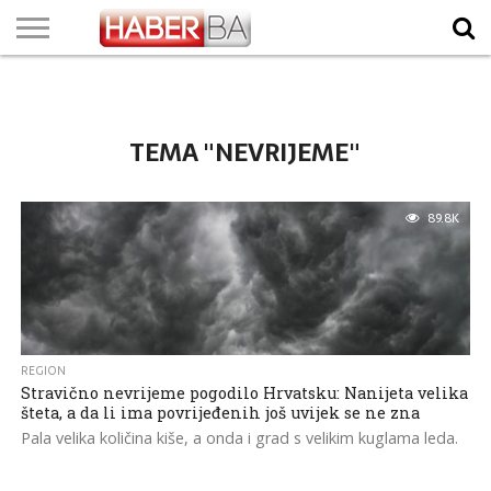
VIJESTI
BIZNIS
SPORT
SHOWBIZ
LIFESTYLE
SCI-
AUTO
ZANIMLJIVOSTI
FOTO
VIDEO
TV
VREMENSKA
STANJE NA
KURSNA
O
MARKETING
IMPRESSUM
KONTAKT
TECH
PROGRAM
PROGNOZA
PUTEVIMA
LISTA
NAMA
TEMA "NEVRIJEME"
89.8K
REGION
Stravično nevrijeme pogodilo Hrvatsku: Nanijeta velika
šteta, a da li ima povrijeđenih još uvijek se ne zna
Pala velika količina kiše, a onda i grad s velikim kuglama leda.