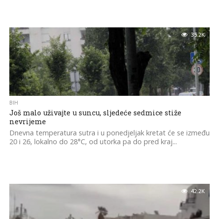
35.2K
BIH
Još malo uživajte u suncu, sljedeće sedmice stiže
nevrijeme
Dnevna temperatura sutra i u ponedjeljak kretat će se između
20 i 26, lokalno do 28°C, od utorka pa do pred kraj...
42.2K