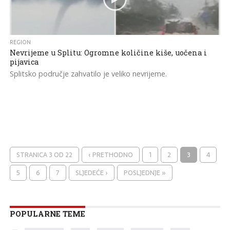
REGION
Nevrijeme u Splitu: Ogromne količine kiše, uočena i
pijavica
Splitsko područje zahvatilo je veliko nevrijeme.
STRANICA 3 OD 22
‹ PRETHODNO
1
2
3
4
5
6
7
SLJEDEĆE ›
POSLJEDNJE »
POPULARNE TEME