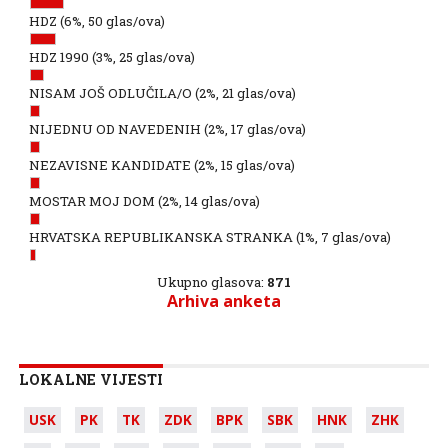
HDZ
(6%, 50 glas/ova)
HDZ 1990
(3%, 25 glas/ova)
NISAM JOŠ ODLUČILA/O
(2%, 21 glas/ova)
NIJEDNU OD NAVEDENIH
(2%, 17 glas/ova)
NEZAVISNE KANDIDATE
(2%, 15 glas/ova)
MOSTAR MOJ DOM
(2%, 14 glas/ova)
HRVATSKA REPUBLIKANSKA STRANKA
(1%, 7 glas/ova)
Ukupno glasova:
871
Arhiva anketa
LOKALNE VIJESTI
USK
PK
TK
ZDK
BPK
SBK
HNK
ZHK