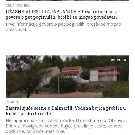
CRNA HRONIKA
UŽASNE VIJESTI IZ JABLANICE – Prve informacije
govore o pet poginulih, broj bi se mogao povećavati
Prve informacije govore o pet poginulih, broj bi se mogao
povećavati...
80.9K
REGION
Zastrašujuće scene u Dalmaciji: Vodena bujica probila u
kuće i prekrila ceste
Nezapamćena kiša u zaleđu Zadra. U mjestima oko Obrovca,
Pridrazi, Novigradu vodena bujica prekrila je ceste, konobe,
podrume, okućnice, maslinike.