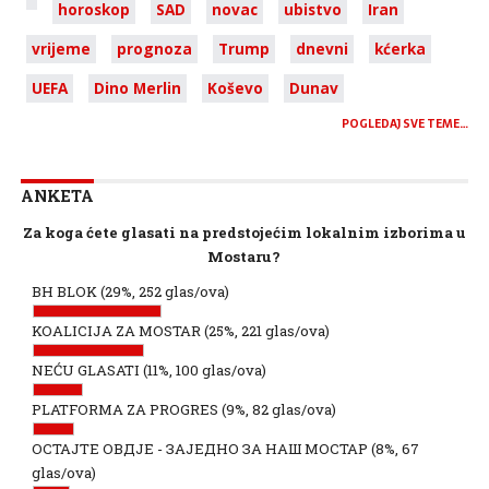
horoskop
SAD
novac
ubistvo
Iran
vrijeme
prognoza
Trump
dnevni
kćerka
UEFA
Dino Merlin
Koševo
Dunav
POGLEDAJ SVE TEME…
ANKETA
Za koga ćete glasati na predstojećim lokalnim izborima u
Mostaru?
BH BLOK
(29%, 252 glas/ova)
KOALICIJA ZA MOSTAR
(25%, 221 glas/ova)
NEĆU GLASATI
(11%, 100 glas/ova)
PLATFORMA ZA PROGRES
(9%, 82 glas/ova)
ОСТАЈТЕ ОВДЈЕ - ЗАЈЕДНО ЗА НАШ МОСТАР
(8%, 67
glas/ova)