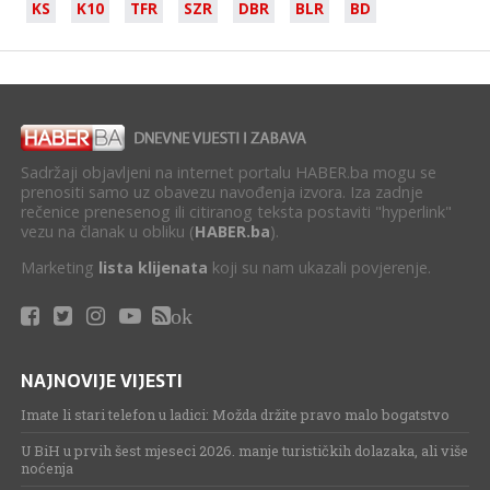
KS
K10
TFR
SZR
DBR
BLR
BD
Sadržaji objavljeni na internet portalu HABER.ba mogu se
prenositi samo uz obavezu navođenja izvora. Iza zadnje
rečenice prenesenog ili citiranog teksta postaviti "hyperlink"
vezu na članak u obliku (
HABER.ba
).
Marketing
lista klijenata
koji su nam ukazali povjerenje.
ok
NAJNOVIJE VIJESTI
Imate li stari telefon u ladici: Možda držite pravo malo bogatstvo
U BiH u prvih šest mjeseci 2026. manje turističkih dolazaka, ali više
noćenja