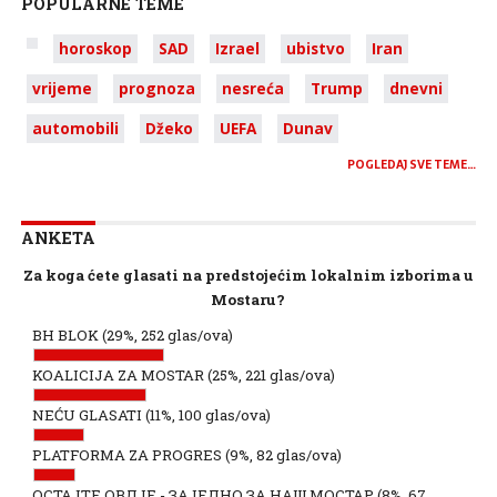
POPULARNE TEME
horoskop
SAD
Izrael
ubistvo
Iran
vrijeme
prognoza
nesreća
Trump
dnevni
automobili
Džeko
UEFA
Dunav
POGLEDAJ SVE TEME…
ANKETA
Za koga ćete glasati na predstojećim lokalnim izborima u
Mostaru?
BH BLOK
(29%, 252 glas/ova)
KOALICIJA ZA MOSTAR
(25%, 221 glas/ova)
NEĆU GLASATI
(11%, 100 glas/ova)
PLATFORMA ZA PROGRES
(9%, 82 glas/ova)
ОСТАЈТЕ ОВДЈЕ - ЗАЈЕДНО ЗА НАШ МОСТАР
(8%, 67