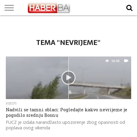
VIJESTI
BIZNIS
SPORT
SHOWBIZ
LIFESTYLE
SCI-
AUTO
ZANIMLJIVOSTI
FOTO
VIDEO
TV
VREMENSKA
STANJE NA
KURSNA
O
MARKETING
IMPRESSUM
KONTAKT
TECH
PROGRAM
PROGNOZA
PUTEVIMA
LISTA
NAMA
TEMA "NEVRIJEME"
56.4K
VIJESTI
Nadvili se tamni oblaci: Pogledajte kakvo nevrijeme je
pogodilo srednju Bosnu
FUCZ je izdala narandžasto upozorenje zbog opasnosti od
poplava ovog vikenda