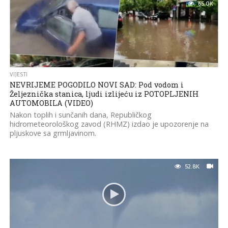
65.0K
VIJESTI
NEVRIJEME POGODILO NOVI SAD: Pod vodom i
Željeznička stanica, ljudi izlijeću iz POTOPLJENIH
AUTOMOBILA (VIDEO)
Nakon toplih i sunčanih dana, Republičkog
hidrometeorološkog zavod (RHMZ) izdao je upozorenje na
pljuskove sa grmljavinom.
52.8K