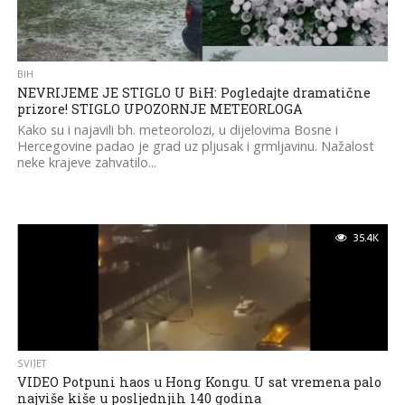
BIH
NEVRIJEME JE STIGLO U BiH: Pogledajte dramatične
prizore! STIGLO UPOZORNJE METEORLOGA
Kako su i najavili bh. meteorolozi, u dijelovima Bosne i
Hercegovine padao je grad uz pljusak i grmljavinu. Nažalost
neke krajeve zahvatilo...
35.4K
SVIJET
VIDEO Potpuni haos u Hong Kongu. U sat vremena palo
najviše kiše u posljednjih 140 godina