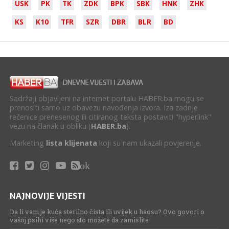
USK
PK
TK
ZDK
BPK
SBK
HNK
ZHK
KS
K10
TFR
SZR
DBR
BLR
BD
Sadržaji objavljeni na internet portalu HABER.ba mogu se
prenositi samo uz obavezu navođenja izvora. Iza zadnje
rečenice prenesenog ili citiranog teksta postaviti "hyperlink"
vezu na članak u obliku (
HABER.ba
).
Marketing
lista klijenata
koji su nam ukazali povjerenje.
ok
NAJNOVIJE VIJESTI
Da li vam je kuća sterilno čista ili uvijek u haosu? Ovo govori o
vašoj psihi više nego što možete da zamislite