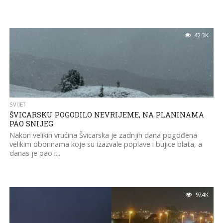
42.3K
SVIJET
ŠVICARSKU POGODILO NEVRIJEME, NA PLANINAMA
PAO SNIJEG
Nakon velikih vrućina Švicarska je zadnjih dana pogođena
velikim oborinama koje su izazvale poplave i bujice blata, a
danas je pao i...
97.4K