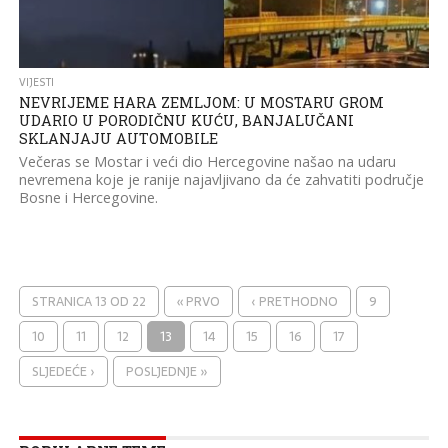
VIJESTI
NEVRIJEME HARA ZEMLJOM: U MOSTARU GROM
UDARIO U PORODIČNU KUĆU, BANJALUČANI
SKLANJAJU AUTOMOBILE
Večeras se Mostar i veći dio Hercegovine našao na udaru
nevremena koje je ranije najavljivano da će zahvatiti područje
Bosne i Hercegovine.
STRANICA 13 OD 22
« PRVO
‹ PRETHODNO
9
10
11
12
13
14
15
16
17
SLJEDEĆE ›
POSLJEDNJE »