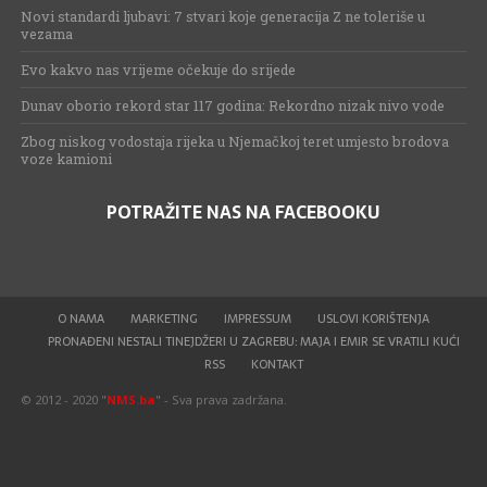
Novi standardi ljubavi: 7 stvari koje generacija Z ne toleriše u
vezama
Evo kakvo nas vrijeme očekuje do srijede
Dunav oborio rekord star 117 godina: Rekordno nizak nivo vode
Zbog niskog vodostaja rijeka u Njemačkoj teret umjesto brodova
voze kamioni
POTRAŽITE NAS NA FACEBOOKU
O NAMA
MARKETING
IMPRESSUM
USLOVI KORIŠTENJA
PRONAĐENI NESTALI TINEJDŽERI U ZAGREBU: MAJA I EMIR SE VRATILI KUĆI
RSS
KONTAKT
© 2012 - 2020 "
NMS.ba
" - Sva prava zadržana.