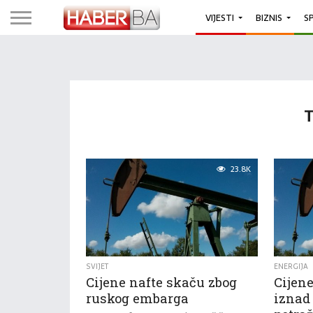
VIJESTI
BIZNIS
S
23.8K
SVIJET
ENERGIJA
Cijene nafte skaču zbog
Cijene
ruskog embarga
iznad