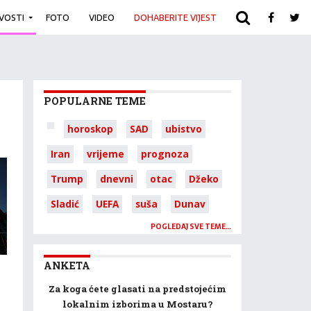
IVOSTI
FOTO
VIDEO
DOHABERITE VIJEST
ARHIVA
POPULARNE TEME
horoskop
SAD
ubistvo
Iran
vrijeme
prognoza
Trump
dnevni
otac
Džeko
Sladić
UEFA
suša
Dunav
POGLEDAJ SVE TEME…
ANKETA
Za koga ćete glasati na predstojećim
lokalnim izborima u Mostaru?