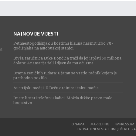
NAJNOVIJE VIJESTI
Petnaestogodišnjak u kostimu klauna nasmrt izbo 78-
godišnjaka na autobuskoj stanici
a.
Bivša zaručnica Luke Dončića traži da joj isplati 50 miliona
dolara: Anamarija želi i djecu da mu oduzme
Drama zeničkih rudara: U jamu se vratio radnik kojem je
prethodno pozlilo
Austrijski mediji: U Beču ordinira i taksi mafija
Imate li stari telefon u ladici: Možda držite pravo malo
bogatstvo
O NAMA
MARKETING
IMPRESSUM
PRONAĐENI NESTALI TINEJDŽERI U ZAG