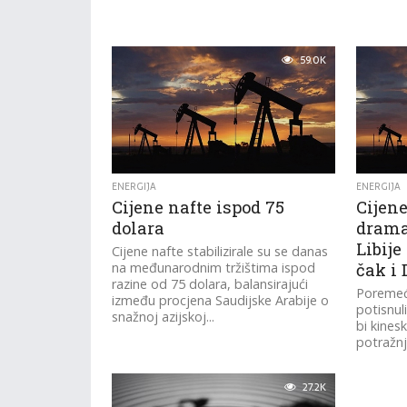
59.0K
ENERGIJA
ENERGIJA
Cijene nafte ispod 75
Cijene
dolara
drama
Libije
Cijene nafte stabilizirale su se danas
na međunarodnim tržištima ispod
čak i
razine od 75 dolara, balansirajući
Poremeća
između procjena Saudijske Arabije o
potisnul
snažnoj azijskoj...
bi kines
potražnj
27.2K