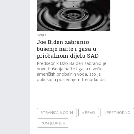
SVIJET
Joe Biden zabranio
bušenje nafte i gasa u
priobalnom dijelu SAD
Predsednik Džo Bajden zabranio je
novo bušenja nafte i gasa u većini
američkih priobalnih voda, što je
pokušaj u poslednjem trenutku da...
STRANICA 6 OD 14
« PRVO
‹ PRETHODNO
POSLJEDNJE »