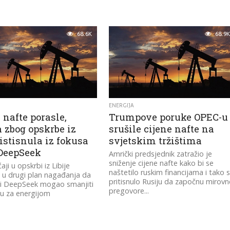
68.6K
68.9K
ENERGIJA
 nafte porasle,
Trumpove poruke OPEC-u
 zbog opskrbe iz
srušile cijene nafte na
 istisnula iz fokusa
svjetskim tržištima
 DeepSeek
Amrički predsjednik zatražio je
sniženje cijene nafte kako bi se
ji u opskrbi iz Libije
naštetilo ruskim financijama i tako 
i u drugi plan nagađanja da
pritisnulo Rusiju da započnu mirovn
ki DeepSeek mogao smanjiti
pregovore...
u za energijom