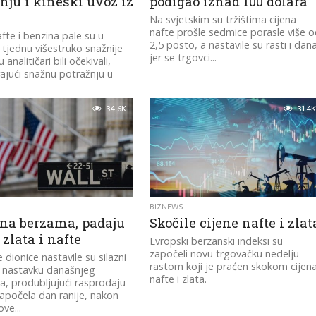
nju i kineski uvoz iz
podigao iznad 100 dolara
Na svjetskim su tržištima cijena
nafte prošle sedmice porasle više 
afte i benzina pale su u
2,5 posto, a nastavile su rasti i dan
tjednu višestruko snažnije
jer se trgovci...
 analitičari bili očekivali,
irajući snažnu potražnju u
34.6K
31.4K
BIZNEWS
 na berzama, padaju
Skočile cijene nafte i zlat
 zlata i nafte
Evropski berzanski indeksi su
započeli novu trgovačku nedelju
 dionice nastavile su silazni
rastom koji je praćen skokom cijen
u nastavku današnjeg
nafte i zlata.
a, produbljujući rasprodaju
započela dan ranije, nakon
ve...