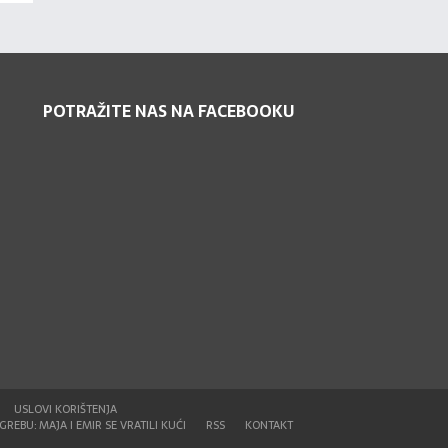
POTRAŽITE NAS NA FACEBOOKU
USLOVI KORIŠTENJA
REBU: MAJA I EMIR SE VRATILI KUĆI
RSS
KONTAKT