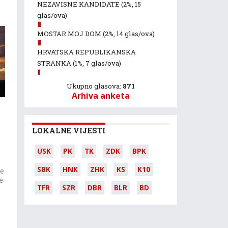
NEZAVISNE KANDIDATE
(2%, 15
glas/ova)
MOSTAR MOJ DOM
(2%, 14 glas/ova)
HRVATSKA REPUBLIKANSKA
STRANKA
(1%, 7 glas/ova)
Ukupno glasova:
871
Arhiva anketa
LOKALNE VIJESTI
USK
PK
TK
ZDK
BPK
SBK
HNK
ZHK
KS
K10
se
e
TFR
SZR
DBR
BLR
BD