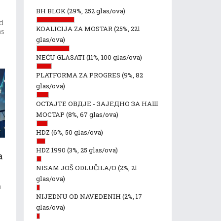
BH BLOK
(29%, 252 glas/ova)
od
KOALICIJA ZA MOSTAR
(25%, 221
as
glas/ova)
NEĆU GLASATI
(11%, 100 glas/ova)
PLATFORMA ZA PROGRES
(9%, 82
glas/ova)
ОСТАЈТЕ ОВДЈЕ - ЗАЈЕДНО ЗА НАШ
МОСТАР
(8%, 67 glas/ova)
HDZ
(6%, 50 glas/ova)
HDZ 1990
(3%, 25 glas/ova)
a
NISAM JOŠ ODLUČILA/O
(2%, 21
glas/ova)
a
NIJEDNU OD NAVEDENIH
(2%, 17
glas/ova)