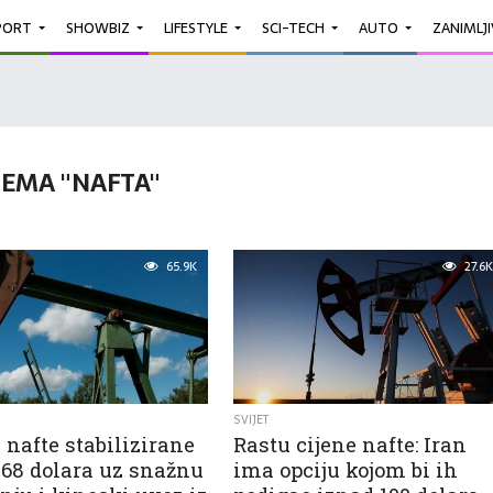
PORT
SHOWBIZ
LIFESTYLE
SCI-TECH
AUTO
ZANIMLJ
TEMA "NAFTA"
65.9K
27.6K
SVIJET
 nafte stabilizirane
Rastu cijene nafte: Iran
 68 dolara uz snažnu
ima opciju kojom bi ih