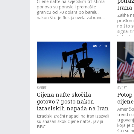
potraž
Cijene nafte na svjetskim tržištima
ponovo su porasle i premašile
Irana
granicu od 70 dolara po barelu,
Zalihe n
nakon što je Rusija uvela zabranu...
prošlom 
no što su
signaliz
ljetnoj...
23.5K
SVIJET
SVIJET
Cijena nafte skočila
Potop
gotovo 7 posto nakon
cijene
izraelskih napada na Iran
Američke
trend i 
Izraelski zračni napadi na Iran izazvali
trgovanj
su snažan skok cijene nafte, javlja
koja je 
BBC.
što su no