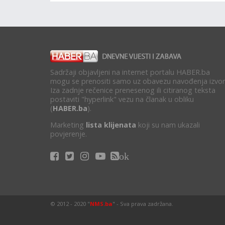
Sadržaji objavljeni na internet portalu HABER.ba
mogu se prenositi samo uz obavezu navođenja izvor
Iza zadnje rečenice prenesenog ili citiranog teksta
postaviti "hyperlink" vezu na članak u obliku
(
HABER.ba
).
Marketing
lista klijenata
koji su nam ukazali
povjerenje.
ok
© 2012 - 2020 "
NMS.ba
" - Sva prava zadržana.