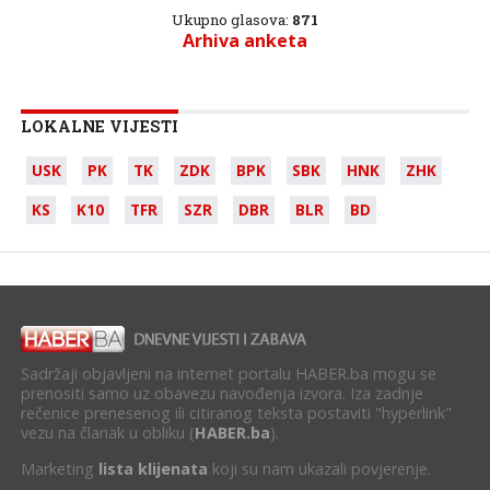
Ukupno glasova:
871
Arhiva anketa
LOKALNE VIJESTI
USK
PK
TK
ZDK
BPK
SBK
HNK
ZHK
KS
K10
TFR
SZR
DBR
BLR
BD
Sadržaji objavljeni na internet portalu HABER.ba mogu se
prenositi samo uz obavezu navođenja izvora. Iza zadnje
rečenice prenesenog ili citiranog teksta postaviti "hyperlink"
vezu na članak u obliku (
HABER.ba
).
Marketing
lista klijenata
koji su nam ukazali povjerenje.