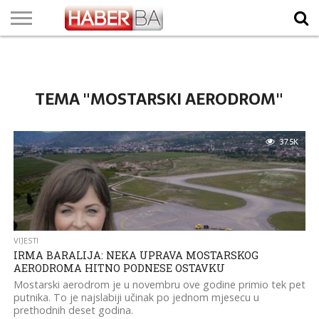
VIJESTI
BIZNIS
SPORT
SHOWBIZ
LIFESTYLE
SCI-
AUTO
ZANIMLJIVOSTI
FOTO
VIDEO
TV
VREMENSKA
STANJE NA
KURSNA
O
MARKETING
IMPRESSUM
KONTAKT
TECH
PROGRAM
PROGNOZA
PUTEVIMA
LISTA
NAMA
TEMA "MOSTARSKI AERODROM"
37.5K
VIJESTI
IRMA BARALIJA: NEKA UPRAVA MOSTARSKOG
AERODROMA HITNO PODNESE OSTAVKU
Mostarski aerodrom je u novembru ove godine primio tek pet
putnika. To je najslabiji učinak po jednom mjesecu u
prethodnih deset godina.