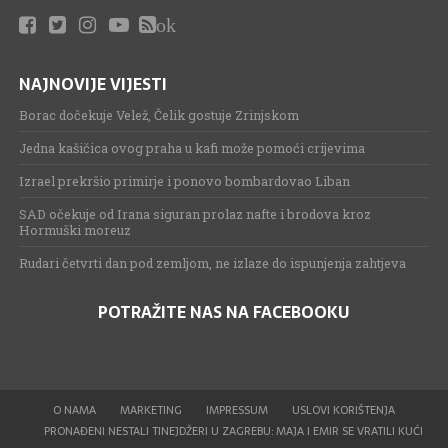
ok
NAJNOVIJE VIJESTI
Borac dočekuje Velež, Čelik gostuje Zrinjskom
Jedna kašičica ovog praha u kafi može pomoći crijevima
Izrael prekršio primirje i ponovo bombardovao Liban
SAD očekuje od Irana siguran prolaz nafte i brodova kroz
Hormuški moreuz
Rudari četvrti dan pod zemljom, ne izlaze do ispunjenja zahtjeva
POTRAŽITE NAS NA FACEBOOKU
O NAMA
MARKETING
IMPRESSUM
USLOVI KORIŠTENJA
PRONAĐENI NESTALI TINEJDŽERI U ZAGREBU: MAJA I EMIR SE VRATILI KUĆI