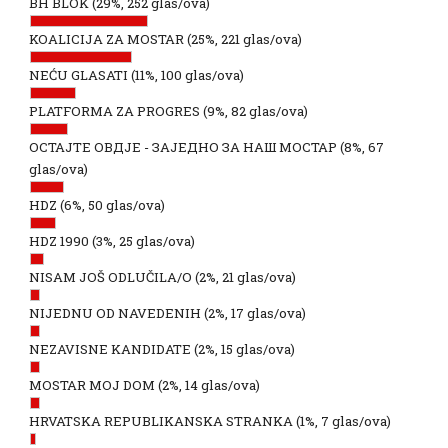
BH BLOK
(29%, 252 glas/ova)
KOALICIJA ZA MOSTAR
(25%, 221 glas/ova)
NEĆU GLASATI
(11%, 100 glas/ova)
PLATFORMA ZA PROGRES
(9%, 82 glas/ova)
ОСТАЈТЕ ОВДЈЕ - ЗАЈЕДНО ЗА НАШ МОСТАР
(8%, 67
glas/ova)
HDZ
(6%, 50 glas/ova)
HDZ 1990
(3%, 25 glas/ova)
NISAM JOŠ ODLUČILA/O
(2%, 21 glas/ova)
NIJEDNU OD NAVEDENIH
(2%, 17 glas/ova)
NEZAVISNE KANDIDATE
(2%, 15 glas/ova)
MOSTAR MOJ DOM
(2%, 14 glas/ova)
HRVATSKA REPUBLIKANSKA STRANKA
(1%, 7 glas/ova)