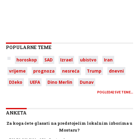
POPULARNE TEME
horoskop
SAD
Izrael
ubistvo
Iran
vrijeme
prognoza
nesreća
Trump
dnevni
Džeko
UEFA
Dino Merlin
Dunav
POGLEDAJ SVE TEME…
ANKETA
Za koga ćete glasati na predstojećim lokalnim izborima u
Mostaru?