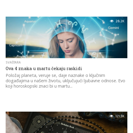
28.2K
SVAŠTARA
Ova 4 znaka u martu čekaju raskidi
Položaj planeta, veruje se, daje naznake o ključnim
događajima u našem životu, uključujući ljubavne odnose. Evo
koji horoskopski znaci bi u martu...
121.3K