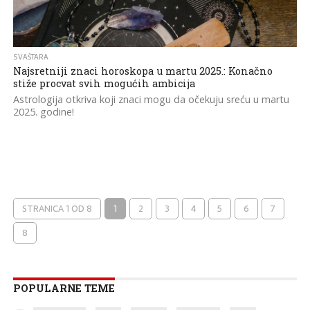
SVAŠTARA
Najsretniji znaci horoskopa u martu 2025.: Konačno
stiže procvat svih mogućih ambicija
Astrologija otkriva koji znaci mogu da očekuju sreću u martu
2025. godine!
STRANICA 1 OD 8
1
2
3
4
5
6
7
8
POPULARNE TEME