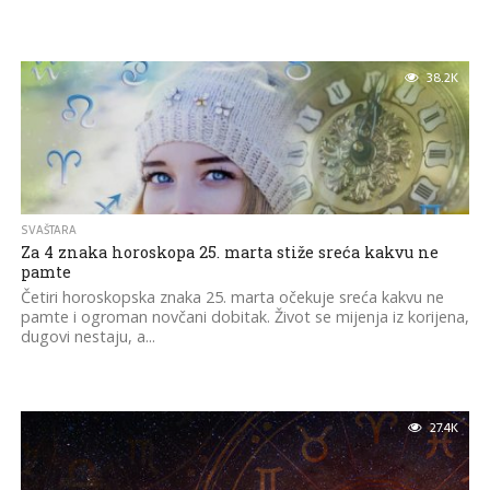
38.2K
SVAŠTARA
Za 4 znaka horoskopa 25. marta stiže sreća kakvu ne
pamte
Četiri horoskopska znaka 25. marta očekuje sreća kakvu ne
pamte i ogroman novčani dobitak. Život se mijenja iz korijena,
dugovi nestaju, a...
27.4K