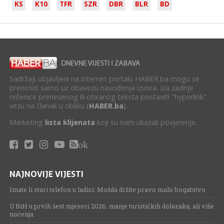
KS
K10
TFR
SZR
DBR
BLR
BD
Sadržaji objavljeni na internet portalu HABER.ba mogu se
prenositi samo uz obavezu navođenja izvora. Iza zadnje
rečenice prenesenog ili citiranog teksta postaviti "hyperlink"
vezu na članak u obliku (
HABER.ba
).
Marketing
lista klijenata
koji su nam ukazali povjerenje.
ok
NAJNOVIJE VIJESTI
Imate li stari telefon u ladici: Možda držite pravo malo bogatstvo
U BiH u prvih šest mjeseci 2026. manje turističkih dolazaka, ali više
noćenja