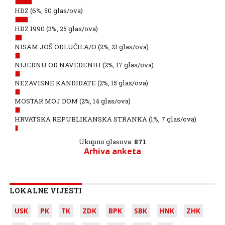
HDZ
(6%, 50 glas/ova)
HDZ 1990
(3%, 25 glas/ova)
NISAM JOŠ ODLUČILA/O
(2%, 21 glas/ova)
NIJEDNU OD NAVEDENIH
(2%, 17 glas/ova)
NEZAVISNE KANDIDATE
(2%, 15 glas/ova)
MOSTAR MOJ DOM
(2%, 14 glas/ova)
HRVATSKA REPUBLIKANSKA STRANKA
(1%, 7 glas/ova)
Ukupno glasova:
871
Arhiva anketa
LOKALNE VIJESTI
USK
PK
TK
ZDK
BPK
SBK
HNK
ZHK