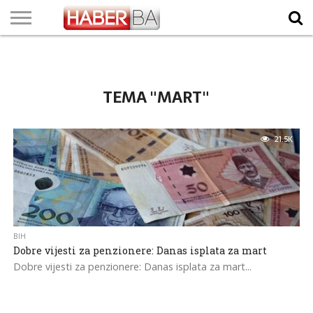
VIJESTI
BIZNIS
SPORT
SHOWBIZ
LIFESTYLE
SCI-
AUTO
ZANIMLJIVOSTI
FOTO
VIDEO
TV
VREMENSKA
STANJE NA
KURSNA
O
MARKETING
IMPRESSUM
KONTAKT
TECH
PROGRAM
PROGNOZA
PUTEVIMA
LISTA
NAMA
TEMA "MART"
21.5K
BIH
Dobre vijesti za penzionere: Danas isplata za mart
Dobre vijesti za penzionere: Danas isplata za mart...