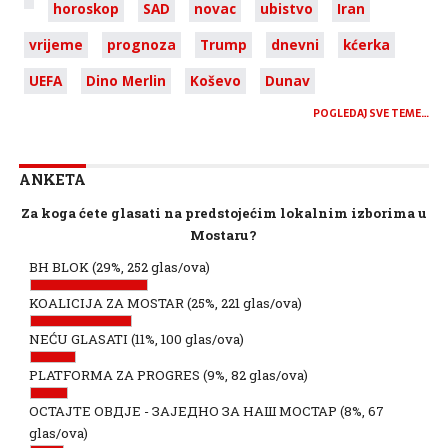
horoskop
SAD
novac
ubistvo
Iran
vrijeme
prognoza
Trump
dnevni
kćerka
UEFA
Dino Merlin
Koševo
Dunav
POGLEDAJ SVE TEME…
ANKETA
Za koga ćete glasati na predstojećim lokalnim izborima u
Mostaru?
BH BLOK
(29%, 252 glas/ova)
KOALICIJA ZA MOSTAR
(25%, 221 glas/ova)
NEĆU GLASATI
(11%, 100 glas/ova)
PLATFORMA ZA PROGRES
(9%, 82 glas/ova)
ОСТАЈТЕ ОВДЈЕ - ЗАЈЕДНО ЗА НАШ МОСТАР
(8%, 67
glas/ova)