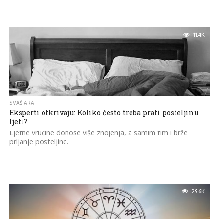
11.4K
SVAŠTARA
Eksperti otkrivaju: Koliko često treba prati posteljinu
ljeti?
Ljetne vrućine donose više znojenja, a samim tim i brže
prljanje posteljine.
29.6K