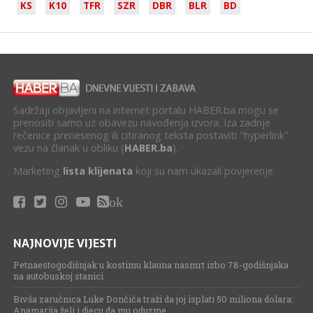
KS
K10
TFR
SZR
DBR
BLR
BD
Sadržaji objavljeni na internet portalu HABER.ba mogu se
prenositi samo uz obavezu navođenja izvora. Iza zadnje
rečenice prenesenog ili citiranog teksta postaviti "hyperlink"
vezu na članak u obliku (
HABER.ba
).
Marketing
lista klijenata
koji su nam ukazali povjerenje.
ok
NAJNOVIJE VIJESTI
Petnaestogodišnjak u kostimu klauna nasmrt izbo 78-godišnjaka
na autobuskoj stanici
Bivša zaručnica Luke Dončića traži da joj isplati 50 miliona dolara:
Anamarija želi i djecu da mu oduzme