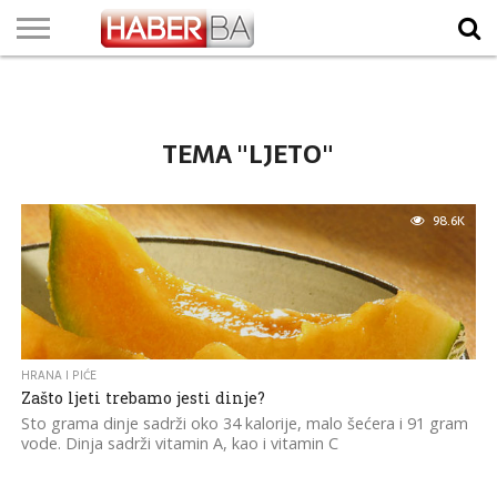
VIJESTI
BIZNIS
SPORT
SHOWBIZ
LIFESTYLE
SCI-
AUTO
ZANIMLJIVOSTI
FOTO
VIDEO
TV
VREMENSKA
STANJE NA
KURSNA
O
MARKETING
IMPRESSUM
KONTAKT
TECH
PROGRAM
PROGNOZA
PUTEVIMA
LISTA
NAMA
TEMA "LJETO"
98.6K
HRANA I PIĆE
Zašto ljeti trebamo jesti dinje?
Sto grama dinje sadrži oko 34 kalorije, malo šećera i 91 gram
vode. Dinja sadrži vitamin A, kao i vitamin C