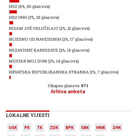
HDZ
(6%, 50 glas/ova)
HDZ 1990
(3%, 25 glas/ova)
NISAM JOŠ ODLUČILA/O
(2%, 21 glas/ova)
NIJEDNU OD NAVEDENIH
(2%, 17 glas/ova)
NEZAVISNE KANDIDATE
(2%, 15 glas/ova)
MOSTAR MOJ DOM
(2%, 14 glas/ova)
HRVATSKA REPUBLIKANSKA STRANKA
(1%, 7 glas/ova)
Ukupno glasova:
871
Arhiva anketa
LOKALNE VIJESTI
USK
PK
TK
ZDK
BPK
SBK
HNK
ZHK