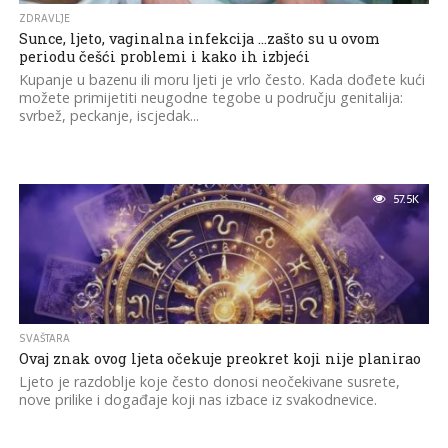
ZDRAVLJE
Sunce, ljeto, vaginalna infekcija …zašto su u ovom
periodu češći problemi i kako ih izbjeći
Kupanje u bazenu ili moru ljeti je vrlo često. Kada dođete kući
možete primijetiti neugodne tegobe u području genitalija:
svrbež, peckanje, iscjedak...
57.5K
SVAŠTARA
Ovaj znak ovog ljeta očekuje preokret koji nije planirao
Ljeto je razdoblje koje često donosi neočekivane susrete,
nove prilike i događaje koji nas izbace iz svakodnevice.