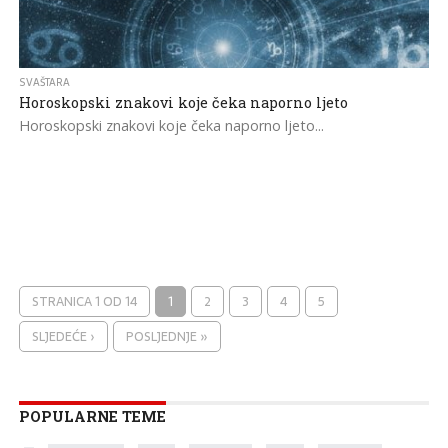
SVAŠTARA
Horoskopski znakovi koje čeka naporno ljeto
Horoskopski znakovi koje čeka naporno ljeto...
STRANICA 1 OD 14
1
2
3
4
5
SLJEDEĆE ›
POSLJEDNJE »
POPULARNE TEME