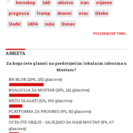
horoskop
SAD
ubistvo
Iran
vrijeme
prognoza
Trump
dnevni
otac
Džeko
Sladić
UEFA
suša
Dunav
POGLEDAJ SVE TEME…
ANKETA
Za koga ćete glasati na predstojećim lokalnim izborima u
Mostaru?
BH BLOK
(29%, 252 glas/ova)
KOALICIJA ZA MOSTAR
(25%, 221 glas/ova)
NEĆU GLASATI
(11%, 100 glas/ova)
PLATFORMA ZA PROGRES
(9%, 82 glas/ova)
ОСТАЈТЕ ОВДЈЕ - ЗАЈЕДНО ЗА НАШ МОСТАР
(8%, 67
glas/ova)