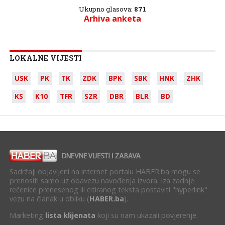
Ukupno glasova:
871
Arhiva anketa
LOKALNE VIJESTI
USK
PK
TK
ZDK
BPK
SBK
HNK
ZHK
KS
K10
TFR
SZR
DBR
BLR
BD
Sadržaji objavljeni na internet portalu HABER.ba mogu se
prenositi samo uz obavezu navođenja izvora. Iza zadnje
rečenice prenesenog ili citiranog teksta postaviti "hyperlink"
vezu na članak u obliku (
HABER.ba
).
Marketing
lista klijenata
koji su nam ukazali povjerenje.