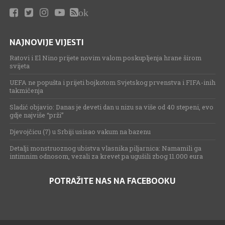
ok
NAJNOVIJE VIJESTI
Ratovi i El Nino prijete novim valom poskupljenja hrane širom
svijeta
UEFA ne popušta i prijeti bojkotom Svjetskog prvenstva i FIFA-inih
takmičenja
Sladić objavio: Danas je deveti dan u nizu sa više od 40 stepeni, evo
gdje najviše “prži”
Djevojčicu (7) u Srbiji usisao vakum na bazenu
Detalji monstruoznog ubistva vlasnika piljarnica: Namamili ga
intimnim odnosom, vezali za krevet pa ugušili zbog 11.000 eura
POTRAŽITE NAS NA FACEBOOKU