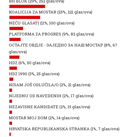
BH BLOK
(29%, 252 glas/ova)
KOALICIJA ZA MOSTAR
(25%, 221 glas/ova)
NEĆU GLASATI
(11%, 100 glas/ova)
PLATFORMA ZA PROGRES
(9%, 82 glas/ova)
ОСТАЈТЕ ОВДЈЕ - ЗАЈЕДНО ЗА НАШ МОСТАР
(8%, 67
glas/ova)
HDZ
(6%, 50 glas/ova)
HDZ 1990
(3%, 25 glas/ova)
NISAM JOŠ ODLUČILA/O
(2%, 21 glas/ova)
NIJEDNU OD NAVEDENIH
(2%, 17 glas/ova)
NEZAVISNE KANDIDATE
(2%, 15 glas/ova)
MOSTAR MOJ DOM
(2%, 14 glas/ova)
HRVATSKA REPUBLIKANSKA STRANKA
(1%, 7 glas/ova)