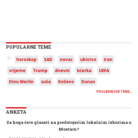
POPULARNE TEME
horoskop
SAD
novac
ubistvo
Iran
vrijeme
Trump
dnevni
kćerka
UEFA
Dino Merlin
suša
Koševo
Dunav
POGLEDAJ SVE TEME…
ANKETA
Za koga ćete glasati na predstojećim lokalnim izborima u
Mostaru?