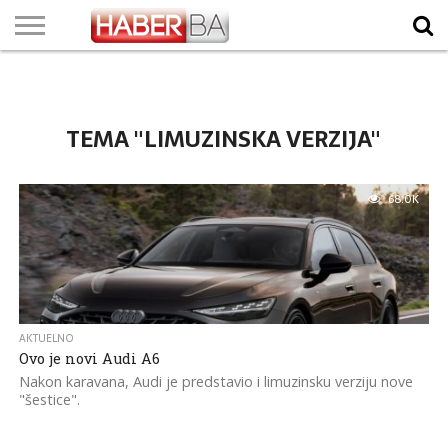
VIJESTI
BIZNIS
SPORT
SHOWBIZ
LIFESTYLE
SCI-
AUTO
ZANIMLJIVOSTI
FOTO
VIDEO
TV
VREMENSKA
STANJE NA
KURSNA
O
MARKETING
IMPRESSUM
KONTAKT
TECH
PROGRAM
PROGNOZA
PUTEVIMA
LISTA
NAMA
TEMA "LIMUZINSKA VERZIJA"
68.0K
AKTUELNO
Ovo je novi Audi A6
​Nakon karavana, Audi je predstavio i limuzinsku verziju nove
"šestice".