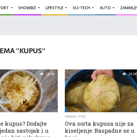
PORT
SHOWBIZ
LIFESTYLE
SCI-TECH
AUTO
ZANIMLJ
EMA "KUPUS"
28.5K
24.3K
HRANA I PIĆE
e kupus? Dodajte
Ova sorta kupusa nije za
edan sastojak i u
kiseljenje: Raspadne se u