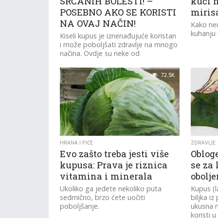
SRČANIH BOLESTI! –
kući 
POSEBNO AKO SE KORISTI
miris
NA OVAJ NAČIN!
Kako neu
kuhanju
Kiseli kupus je iznenađujuće koristan
i može poboljšati zdravlje na mnogo
načina. Ovdje su neke od
zdravstvenih prednosti kiselog
kupusa:
72.5K
HRANA I PIĆE
ZDRAVLJE
Evo zašto treba jesti više
Oblog
kupusa: Prava je riznica
se za 
vitamina i minerala
obolje
Ukoliko ga jedete nekoliko puta
Kupus (l
sedmično, brzo ćete uočiti
biljka iz
poboljšanje.
ukusna n
koristi u