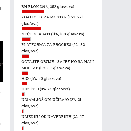
BH BLOK
(29%, 252 glas/ova)
i.
KOALICIJA ZA MOSTAR
(25%, 221
e
glas/ova)
NEĆU GLASATI
(11%, 100 glas/ova)
PLATFORMA ZA PROGRES
(9%, 82
glas/ova)
ОСТАЈТЕ ОВДЈЕ - ЗАЈЕДНО ЗА НАШ
МОСТАР
(8%, 67 glas/ova)
HDZ
(6%, 50 glas/ova)
HDZ 1990
(3%, 25 glas/ova)
e
NISAM JOŠ ODLUČILA/O
(2%, 21
glas/ova)
NIJEDNU OD NAVEDENIH
(2%, 17
glas/ova)
i