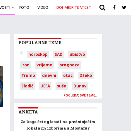
IVOSTI
FOTO
VIDEO
DOHABERITE VIJEST
ARHIVA
POPULARNE TEME
horoskop
SAD
ubistvo
Iran
vrijeme
prognoza
Trump
dnevni
otac
Džeko
Sladić
UEFA
suša
Dunav
POGLEDAJ SVE TEME…
ANKETA
Za koga ćete glasati na predstojećim
lokalnim izborima u Mostaru?