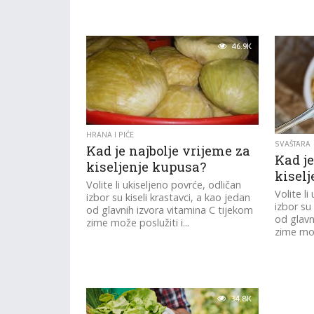
46.9K
HRANA I PIĆE
SVAŠTARA
Kad je najbolje vrijeme za
Kad je
kiseljenje kupusa?
kisel
Volite li ukiseljeno povrće, odličan
Volite li
izbor su kiseli krastavci, a kao jedan
izbor su 
od glavnih izvora vitamina C tijekom
od glavn
zime može poslužiti i...
zime može
34.8K