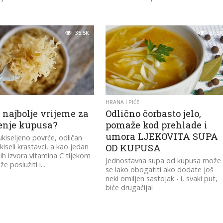
35.5K
81.8K
HRANA I PIĆE
 najbolje vrijeme za
Odlično čorbasto jelo,
jenje kupusa?
pomaže kod prehlade i
umora LJEKOVITA SUPA
 ukiseljeno povrće, odličan
kiseli krastavci, a kao jedan
OD KUPUSA
ih izvora vitamina C tijekom
Jednostavna supa od kupusa može
 poslužiti i...
se lako obogatiti ako dodate još
neki omiljen sastojak - i, svaki put,
biće drugačija!