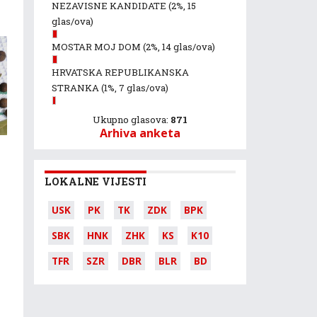
NEZAVISNE KANDIDATE
(2%, 15
glas/ova)
MOSTAR MOJ DOM
(2%, 14 glas/ova)
HRVATSKA REPUBLIKANSKA
STRANKA
(1%, 7 glas/ova)
Ukupno glasova:
871
Arhiva anketa
LOKALNE VIJESTI
USK
PK
TK
ZDK
BPK
SBK
HNK
ZHK
KS
K10
TFR
SZR
DBR
BLR
BD