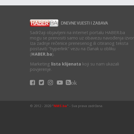
Sadržaji objavljeni na internet portalu HABER.ba
mogu se prenositi samo uz obavezu navođenja izvor
Iza zadnje rečenice prenesenog ili citiranog teksta
postaviti "hyperlink" vezu na članak u obliku
(
HABER.ba
).
Marketing
lista klijenata
koji su nam ukazali
povjerenje.
ok
© 2012 - 2020 "
NMS.ba
" - Sva prava zadržana.