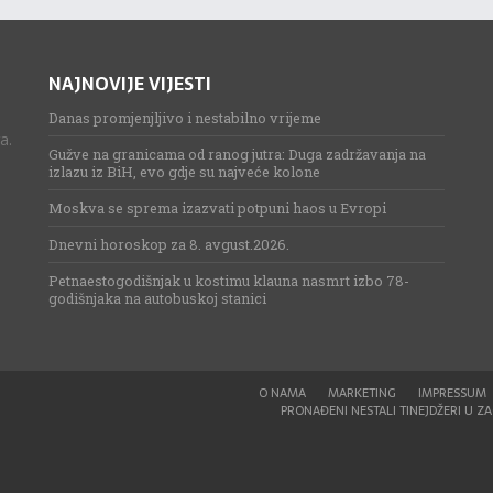
NAJNOVIJE VIJESTI
Danas promjenjljivo i nestabilno vrijeme
a.
Gužve na granicama od ranog jutra: Duga zadržavanja na
izlazu iz BiH, evo gdje su najveće kolone
Moskva se sprema izazvati potpuni haos u Evropi
Dnevni horoskop za 8. avgust.2026.
Petnaestogodišnjak u kostimu klauna nasmrt izbo 78-
godišnjaka na autobuskoj stanici
O NAMA
MARKETING
IMPRESSUM
PRONAĐENI NESTALI TINEJDŽERI U ZAG