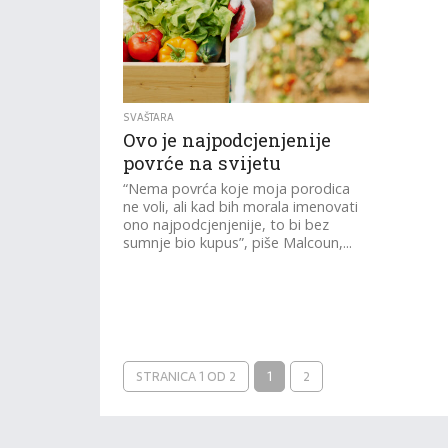
SVAŠTARA
Ovo je najpodcjenjenije
povrće na svijetu
“Nema povrća koje moja porodica
ne voli, ali kad bih morala imenovati
ono najpodcjenjenije, to bi bez
sumnje bio kupus”, piše Malcoun,...
STRANICA 1 OD 2
1
2