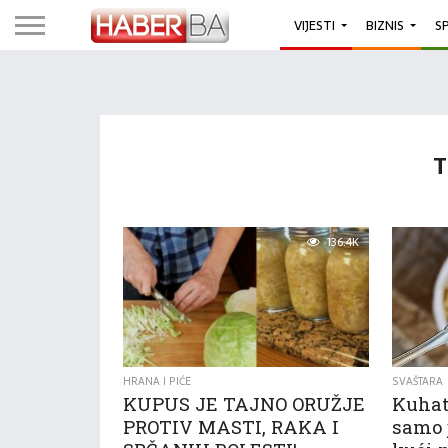
VIJESTI
BIZNIS
S
T
136.4K
HRANA I PIĆE
SVAŠTARA
KUPUS JE TAJNO ORUŽJE
Kuhat
PROTIV MASTI, RAKA I
samo j