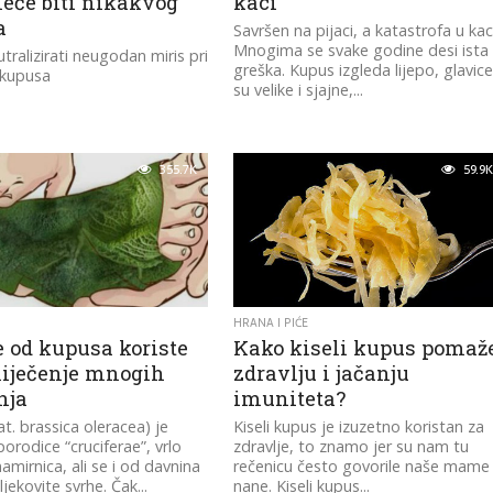
neće biti nikakvog
kaci
a
Savršen na pijaci, a katastrofa u kac
Mnogima se svake godine desi ista
tralizirati neugodan miris pri
greška. Kupus izgleda lijepo, glavic
 kupusa
su velike i sjajne,...
355.7K
59.9K
HRANA I PIĆE
e od kupusa koriste
Kako kiseli kupus pomaž
liječenje mnogih
zdravlju i jačanju
nja
imuniteta?
at. brassica oleracea) je
Kiseli kupus je izuzetno koristan za
 porodice “cruciferae”, vrlo
zdravlje, to znamo jer su nam tu
amirnica, ali se i od davnina
rečenicu često govorile naše mame 
 ljekovite svrhe. Čak...
nane. Kiseli kupus...