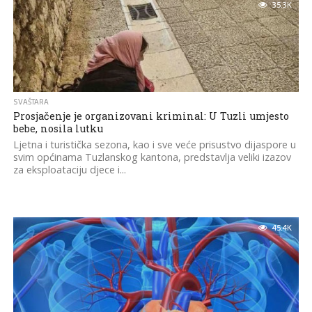
35.3K
SVAŠTARA
Prosjačenje je organizovani kriminal: U Tuzli umjesto
bebe, nosila lutku
Ljetna i turistička sezona, kao i sve veće prisustvo dijaspore u
svim općinama Tuzlanskog kantona, predstavlja veliki izazov
za eksploataciju djece i...
45.4K