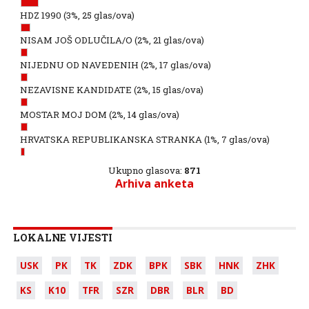
HDZ 1990
(3%, 25 glas/ova)
NISAM JOŠ ODLUČILA/O
(2%, 21 glas/ova)
NIJEDNU OD NAVEDENIH
(2%, 17 glas/ova)
NEZAVISNE KANDIDATE
(2%, 15 glas/ova)
MOSTAR MOJ DOM
(2%, 14 glas/ova)
HRVATSKA REPUBLIKANSKA STRANKA
(1%, 7 glas/ova)
Ukupno glasova:
871
Arhiva anketa
LOKALNE VIJESTI
USK
PK
TK
ZDK
BPK
SBK
HNK
ZHK
KS
K10
TFR
SZR
DBR
BLR
BD