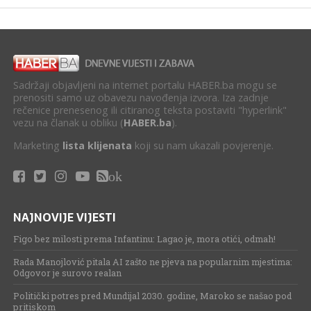
Sadržaji objavljeni na internet portalu HABER.ba mogu se
prenositi samo uz obavezu navođenja izvora. Iza zadnje
rečenice prenesenog ili citiranog teksta postaviti "hyperlink"
vezu na članak u obliku (
HABER.ba
).
Marketing
lista klijenata
koji su nam ukazali povjerenje.
ok
NAJNOVIJE VIJESTI
Figo bez milosti prema Infantinu: Lagao je, mora otići, odmah!
Rada Manojlović pitala AI zašto ne pjeva na popularnim mjestima:
Odgovor je surovo realan
Politički potres pred Mundijal 2030. godine, Maroko se našao pod
pritiskom