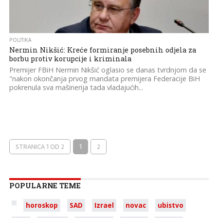
POLITIKA
Nermin Nikšić: Kreće formiranje posebnih odjela za
borbu protiv korupcije i kriminala
Premijer FBiH Nermin Nikšić oglasio se danas tvrdnjom da se
"nakon okončanja prvog mandata premijera Federacije BiH
pokrenula sva mašinerija tada vladajućih...
STRANICA 1 OD 2
1
2
POPULARNE TEME
horoskop
SAD
Izrael
novac
ubistvo