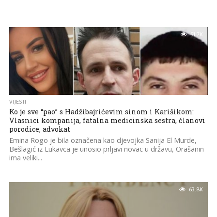
51.7K
VIJESTI
Ko je sve “pao” s Hadžibajrićevim sinom i Karišikom:
Vlasnici kompanija, fatalna medicinska sestra, članovi
porodice, advokat
Emina Rogo je bila označena kao djevojka Sanija El Murde,
Bešlagić iz Lukavca je unosio prljavi novac u državu, Orašanin
ima veliki...
63.8K