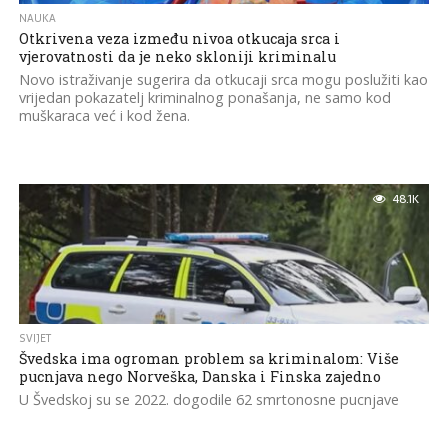
NAUKA
Otkrivena veza između nivoa otkucaja srca i
vjerovatnosti da je neko skloniji kriminalu
Novo istraživanje sugerira da otkucaji srca mogu poslužiti kao
vrijedan pokazatelj kriminalnog ponašanja, ne samo kod
muškaraca već i kod žena.
48.1K
SVIJET
Švedska ima ogroman problem sa kriminalom: Više
pucnjava nego Norveška, Danska i Finska zajedno
U Švedskoj su se 2022. dogodile 62 smrtonosne pucnjave