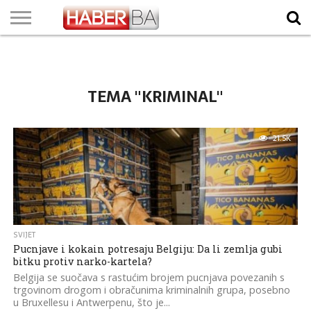
VIJESTI
BIZNIS
SPORT
SHOWBIZ
LIFESTYLE
SCI-
AUTO
ZANIMLJIVOSTI
FOTO
VIDEO
TV
VREMENSKA
STANJE NA
KURSNA
O
MARKETING
IMPRESSUM
KONTAKT
TECH
PROGRAM
PROGNOZA
PUTEVIMA
LISTA
NAMA
TEMA "KRIMINAL"
21.5K
SVIJET
Pucnjave i kokain potresaju Belgiju: Da li zemlja gubi
bitku protiv narko-kartela?
Belgija se suočava s rastućim brojem pucnjava povezanih s
trgovinom drogom i obračunima kriminalnih grupa, posebno
u Bruxellesu i Antwerpenu, što je...