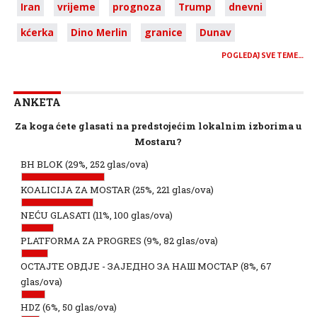
Iran
vrijeme
prognoza
Trump
dnevni
kćerka
Dino Merlin
granice
Dunav
POGLEDAJ SVE TEME…
ANKETA
Za koga ćete glasati na predstojećim lokalnim izborima u
Mostaru?
BH BLOK
(29%, 252 glas/ova)
KOALICIJA ZA MOSTAR
(25%, 221 glas/ova)
NEĆU GLASATI
(11%, 100 glas/ova)
PLATFORMA ZA PROGRES
(9%, 82 glas/ova)
ОСТАЈТЕ ОВДЈЕ - ЗАЈЕДНО ЗА НАШ МОСТАР
(8%, 67
glas/ova)
HDZ
(6%, 50 glas/ova)