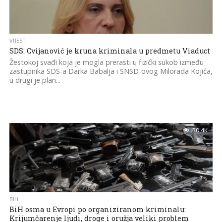
VIJESTI
SDS: Cvijanović je kruna kriminala u predmetu Viaduct
Žestokoj svađi koja je mogla prerasti u fizički sukob između
zastupnika SDS-a Darka Babalja i SNSD-ovog Milorada Kojića,
u drugi je plan...
30.4K
BIH
BiH osma u Evropi po organiziranom kriminalu:
Krijumčarenje ljudi, droge i oružja veliki problem