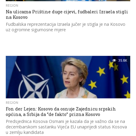
REGION
Na ulicama Prištine duge cijevi, fudbaleri Izraela stigli
na Kosovo
Fudbalska reprezentacija Izraela jučer je stigla je na Kosovo
uz ogromne sigurnosne mjere
35.8K
REGION
Fon der Lejen: Kosovo da osnuje Zajednicu srpskih
općina, a Srbija da ”de fakto” prizna Kosovo
Predsjednica Kosova Osmani je kazala da je važno da se na
decembarskom sastanku Vijeća EU unaprijedi status Kosova
u zemlju kandidata