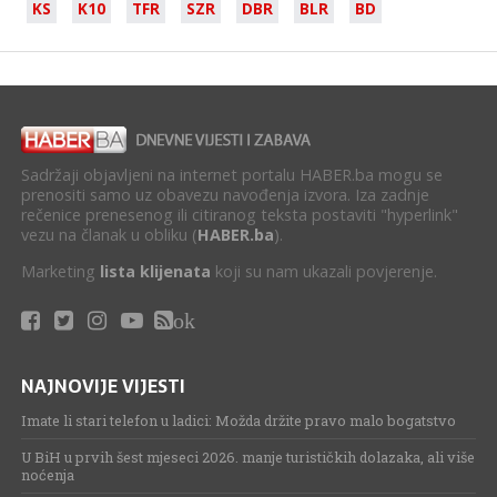
KS
K10
TFR
SZR
DBR
BLR
BD
Sadržaji objavljeni na internet portalu HABER.ba mogu se
prenositi samo uz obavezu navođenja izvora. Iza zadnje
rečenice prenesenog ili citiranog teksta postaviti "hyperlink"
vezu na članak u obliku (
HABER.ba
).
Marketing
lista klijenata
koji su nam ukazali povjerenje.
ok
NAJNOVIJE VIJESTI
Imate li stari telefon u ladici: Možda držite pravo malo bogatstvo
U BiH u prvih šest mjeseci 2026. manje turističkih dolazaka, ali više
noćenja