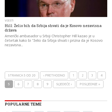
VIJESTI
Hill: Želio bih da Srbija shvati da je Kosovo nezavisna
država
Američki ambasador u Srbiji Christopher Hill kazao je u
četvrtak kako bi "želio da Srbija shvati i prizna da je Kosovo
nezavisna...
STRANICA 5 OD 20
‹ PRETHODNO
1
2
3
4
5
6
7
8
9
SLJEDEĆE ›
POSLJEDNJE »
POPULARNE TEME