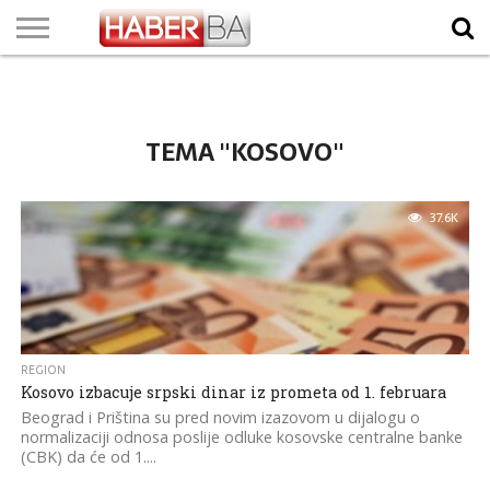
VIJESTI
BIZNIS
SPORT
SHOWBIZ
LIFESTYLE
SCI-
AUTO
ZANIMLJIVOSTI
FOTO
VIDEO
TV
VREMENSKA
STANJE NA
KURSNA
O
MARKETING
IMPRESSUM
KONTAKT
TECH
PROGRAM
PROGNOZA
PUTEVIMA
LISTA
NAMA
TEMA "KOSOVO"
37.6K
REGION
Kosovo izbacuje srpski dinar iz prometa od 1. februara
Beograd i Priština su pred novim izazovom u dijalogu o
normalizaciji odnosa poslije odluke kosovske centralne banke
(CBK) da će od 1....