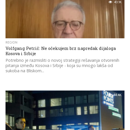
43.1K
REGION
Volfgang Petrič: Ne očekujem brz napredak dijaloga
Kosova i Srbije
Potrebno je razmisliti o novoj strategiji rešavanja otvorenih
pitanja između Kosova i Srbije - koja su mnogo lakša od
sukoba na Bliskom...
44.4K