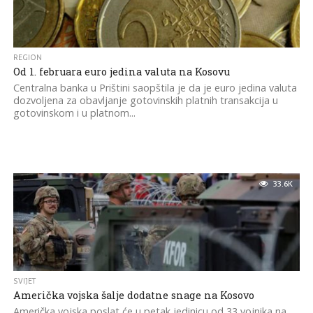
REGION
Od 1. februara euro jedina valuta na Kosovu
Centralna banka u Prištini saopštila je da je euro jedina valuta
dozvoljena za obavljanje gotovinskih platnih transakcija u
gotovinskom i u platnom...
33.6K
SVIJET
Američka vojska šalje dodatne snage na Kosovo
Američka vojska poslat će u petak jedinicu od 33 vojnika na