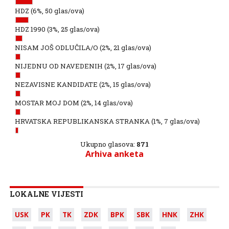
HDZ
(6%, 50 glas/ova)
HDZ 1990
(3%, 25 glas/ova)
NISAM JOŠ ODLUČILA/O
(2%, 21 glas/ova)
NIJEDNU OD NAVEDENIH
(2%, 17 glas/ova)
NEZAVISNE KANDIDATE
(2%, 15 glas/ova)
MOSTAR MOJ DOM
(2%, 14 glas/ova)
HRVATSKA REPUBLIKANSKA STRANKA
(1%, 7 glas/ova)
Ukupno glasova:
871
Arhiva anketa
LOKALNE VIJESTI
USK
PK
TK
ZDK
BPK
SBK
HNK
ZHK