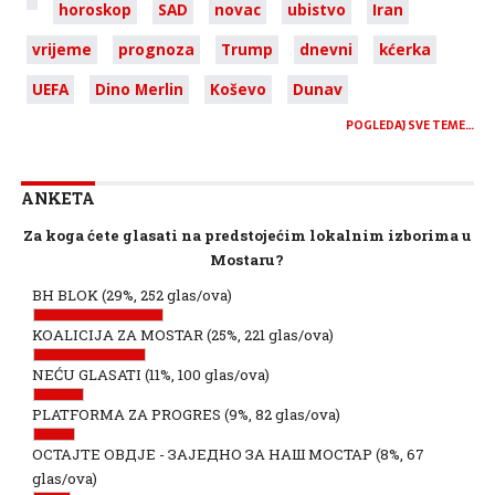
horoskop
SAD
novac
ubistvo
Iran
vrijeme
prognoza
Trump
dnevni
kćerka
UEFA
Dino Merlin
Koševo
Dunav
POGLEDAJ SVE TEME…
ANKETA
Za koga ćete glasati na predstojećim lokalnim izborima u
Mostaru?
BH BLOK
(29%, 252 glas/ova)
KOALICIJA ZA MOSTAR
(25%, 221 glas/ova)
NEĆU GLASATI
(11%, 100 glas/ova)
PLATFORMA ZA PROGRES
(9%, 82 glas/ova)
ОСТАЈТЕ ОВДЈЕ - ЗАЈЕДНО ЗА НАШ МОСТАР
(8%, 67
glas/ova)