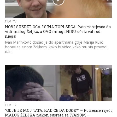
FILM I TV
NOVI SUSRET OCA I SINA TOPI SRCA: Ivan zahtjevao da
vidi malog Željka, a OVO mnogi NISU očekivali od
njega!
Ivan Marinković došao je do apartmana gdje Marija Kulić
boravi sa sinom Željkom, kako bi video kako mu sin provodi
dan.
102.9K
FILM I TV
“GDJE JE MOJ TATA, KAD ĆE DA DOĐE?” – Potresne riječi
MALOG ŽELJKA nakon susreta sa IVANOM –