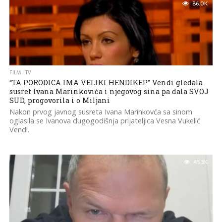
86.0K
FILM I TV
“TA PORODICA IMA VELIKI HENDIKEP” Vendi gledala
susret Ivana Marinkovića i njegovog sina pa dala SVOJ
SUD, progovorila i o Miljani
Nakon prvog javnog susreta Ivana Marinkovća sa sinom
oglasila se Ivanova dugogodišnja prijateljica Vesna Vukelić
Vendi.
45.3K