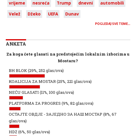
vrijeme
nesreća
Trump
dnevni
automobili
Velež
Džeko
UEFA
Dunav
POGLEDAJ SVE TEME…
ANKETA
Za koga ćete glasati na predstojećim lokalnim izborima u
Mostaru?
BH BLOK
(29%, 252 glas/ova)
KOALICIJA ZA MOSTAR
(25%, 221 glas/ova)
NEĆU GLASATI
(11%, 100 glas/ova)
PLATFORMA ZA PROGRES
(9%, 82 glas/ova)
ОСТАЈТЕ ОВДЈЕ - ЗАЈЕДНО ЗА НАШ МОСТАР
(8%, 67
glas/ova)
HDZ
(6%, 50 glas/ova)