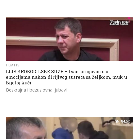
35.6K
FILM I TV
LIJE KROKODILSKE SUZE – Ivan progovorio o
emocijama nakon dirljivog susreta sa Željkom, muk u
Bijeloj kući
Beskrajna i bezuslovna ljubav!
84.5K