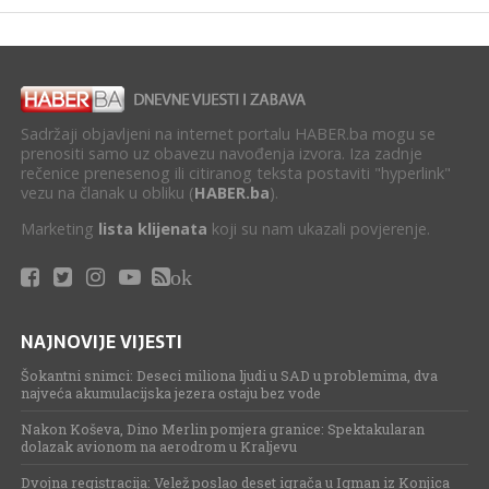
Sadržaji objavljeni na internet portalu HABER.ba mogu se
prenositi samo uz obavezu navođenja izvora. Iza zadnje
rečenice prenesenog ili citiranog teksta postaviti "hyperlink"
vezu na članak u obliku (
HABER.ba
).
Marketing
lista klijenata
koji su nam ukazali povjerenje.
ok
NAJNOVIJE VIJESTI
Šokantni snimci: Deseci miliona ljudi u SAD u problemima, dva
najveća akumulacijska jezera ostaju bez vode
Nakon Koševa, Dino Merlin pomjera granice: Spektakularan
dolazak avionom na aerodrom u Kraljevu
Dvojna registracija: Velež poslao deset igrača u Igman iz Konjica