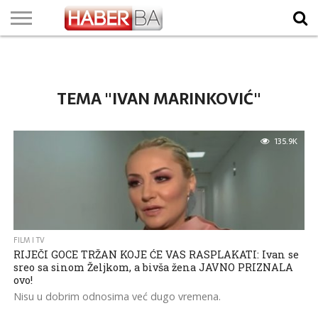
VIJESTI
BIZNIS
SPORT
SHOWBIZ
LIFESTYLE
SCI-
AUTO
ZANIMLJIVOSTI
FOTO
VIDEO
TV
VREMENSKA
STANJE NA
KURSNA
O
MARKETING
IMPRESSUM
KONTAKT
TECH
PROGRAM
PROGNOZA
PUTEVIMA
LISTA
NAMA
TEMA "IVAN MARINKOVIĆ"
135.9K
FILM I TV
RIJEČI GOCE TRŽAN KOJE ĆE VAS RASPLAKATI: Ivan se
sreo sa sinom Željkom, a bivša žena JAVNO PRIZNALA
ovo!
Nisu u dobrim odnosima već dugo vremena.