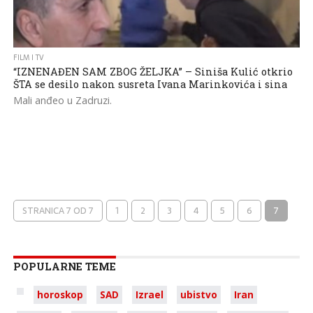
FILM I TV
“IZNENAĐEN SAM ZBOG ŽELJKA” – Siniša Kulić otkrio
ŠTA se desilo nakon susreta Ivana Marinkovića i sina
Mali anđeo u Zadruzi.
STRANICA 7 OD 7
1
2
3
4
5
6
7
POPULARNE TEME
horoskop
SAD
Izrael
ubistvo
Iran