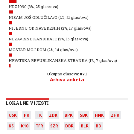
HDZ 1990
(3%, 25 glas/ova)
NISAM JOŠ ODLUČILA/O
(2%, 21 glas/ova)
NIJEDNU OD NAVEDENIH
(2%, 17 glas/ova)
NEZAVISNE KANDIDATE
(2%, 15 glas/ova)
MOSTAR MOJ DOM
(2%, 14 glas/ova)
HRVATSKA REPUBLIKANSKA STRANKA
(1%, 7 glas/ova)
Ukupno glasova:
871
Arhiva anketa
LOKALNE VIJESTI
USK
PK
TK
ZDK
BPK
SBK
HNK
ZHK
KS
K10
TFR
SZR
DBR
BLR
BD