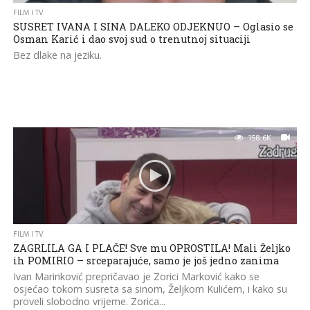
FILM I TV
SUSRET IVANA I SINA DALEKO ODJEKNUO – Oglasio se
Osman Karić i dao svoj sud o trenutnoj situaciji
Bez dlake na jeziku.
158.6K
FILM I TV
ZAGRLILA GA I PLAČE! Sve mu OPROSTILA! Mali Željko
ih POMIRIO – srceparajuće, samo je još jedno zanima
Ivan Marinković prepričavao je Zorici Marković kako se
osjećao tokom susreta sa sinom, Željkom Kulićem, i kako su
proveli slobodno vrijeme. Zorica...