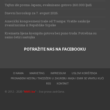
Tajfun ide prema Japanu, evakuisano gotovo 260.000 ljudi
Dnevni horoskop za 7. avgust 2026.
Američki kongresmeni traže od Trampa: Vratite sankcije
zvaničnicima iz Republike Srpske
Kremasta lijena krempita gotova bez puno truda: Potrebna su
samo četiri sastojka
POTRAŽITE NAS NA FACEBOOKU
O NAMA
MARKETING
IMPRESSUM
USLOVI KORIŠTENJA
PRONAĐENI NESTALI TINEJDŽERI U ZAGREBU: MAJA I EMIR SE VRATILI KUĆI
RSS
KONTAKT
© 2012 - 2020 "
NMS.ba
" - Sva prava zadržana.