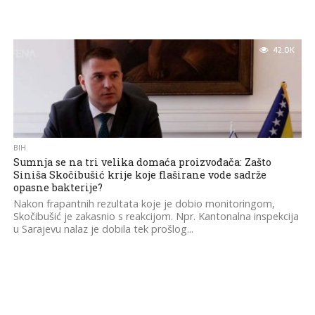
42.0K
BIH
Sumnja se na tri velika domaća proizvođača: Zašto
Siniša Skočibušić krije koje flaširane vode sadrže
opasne bakterije?
Nakon frapantnih rezultata koje je dobio monitoringom,
Skočibušić je zakasnio s reakcijom. Npr. Kantonalna inspekcija
u Sarajevu nalaz je dobila tek prošlog...