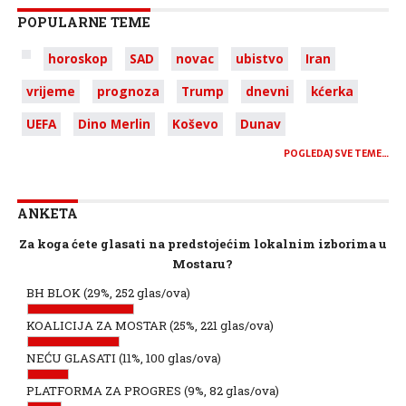
POPULARNE TEME
horoskop
SAD
novac
ubistvo
Iran
vrijeme
prognoza
Trump
dnevni
kćerka
UEFA
Dino Merlin
Koševo
Dunav
POGLEDAJ SVE TEME…
ANKETA
Za koga ćete glasati na predstojećim lokalnim izborima u
Mostaru?
BH BLOK
(29%, 252 glas/ova)
KOALICIJA ZA MOSTAR
(25%, 221 glas/ova)
NEĆU GLASATI
(11%, 100 glas/ova)
PLATFORMA ZA PROGRES
(9%, 82 glas/ova)