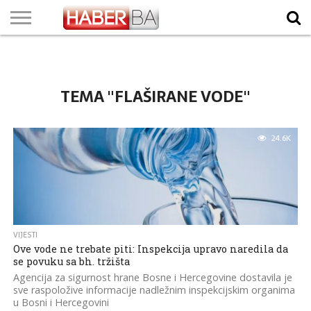
VIJESTI
BIZNIS
SPORT
SHOWBIZ
LIFESTYLE
SCI-
AUTO
ZANIMLJIVOSTI
FOTO
VIDEO
TV
VREMENSKA
STANJE NA
KURSNA
O
MARKETING
IMPRESSUM
KONTAKT
TECH
PROGRAM
PROGNOZA
PUTEVIMA
LISTA
NAMA
TEMA "FLAŠIRANE VODE"
24.6K
VIJESTI
Ove vode ne trebate piti: Inspekcija upravo naredila da
se povuku sa bh. tržišta
Agencija za sigurnost hrane Bosne i Hercegovine dostavila je
sve raspoložive informacije nadležnim inspekcijskim organima
u Bosni i Hercegovini