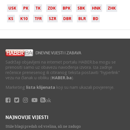
USK
PK
TK
ZDK
BPK
SBK
HNK
ZHK
KS
K10
TFR
SZR
DBR
BLR
BD
Sadržaji objavljeni na internet portalu HABER.ba mogu se
prenositi samo uz obavezu navođenja izvora. Iza zadnje
rečenice prenesenog ili citiranog teksta postaviti "hyperlink"
vezu na članak u obliku (
HABER.ba
).
Marketing
lista klijenata
koji su nam ukazali povjerenje.
ok
NAJNOVIJE VIJESTI
Stiže blagi predah od vrelina, ali ne zadugo