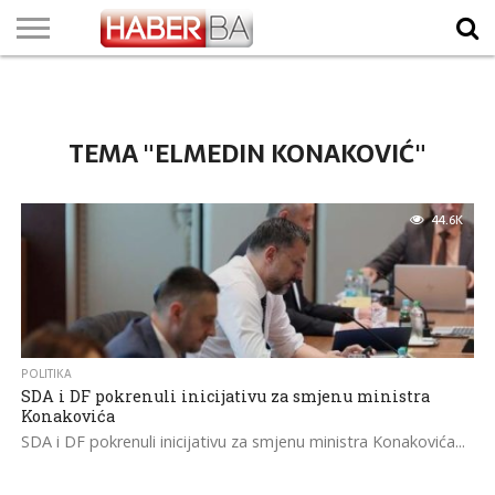
VIJESTI
BIZNIS
SPORT
SHOWBIZ
LIFESTYLE
SCI-
AUTO
ZANIMLJIVOSTI
FOTO
VIDEO
TV
VREMENSKA
STANJE NA
KURSNA
O
MARKETING
IMPRESSUM
KONTAKT
TECH
PROGRAM
PROGNOZA
PUTEVIMA
LISTA
NAMA
TEMA "ELMEDIN KONAKOVIĆ"
44.6K
POLITIKA
SDA i DF pokrenuli inicijativu za smjenu ministra
Konakovića
SDA i DF pokrenuli inicijativu za smjenu ministra Konakovića...