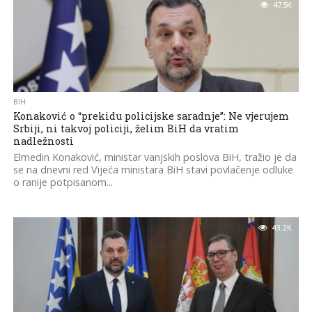
47.5K
BIH
Konaković o “prekidu policijske saradnje”: Ne vjerujem
Srbiji, ni takvoj policiji, želim BiH da vratim
nadležnosti
Elmedin Konaković, ministar vanjskih poslova BiH, tražio je da
se na dnevni red Vijeća ministara BiH stavi povlačenje odluke
o ranije potpisanom...
43.2K