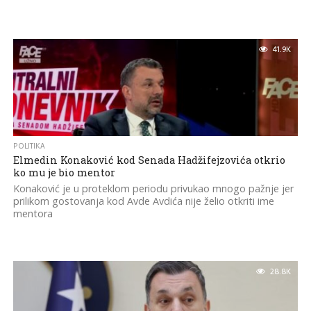
41.9K
POLITIKA
Elmedin Konaković kod Senada Hadžifejzovića otkrio
ko mu je bio mentor
Konaković je u proteklom periodu privukao mnogo pažnje jer
prilikom gostovanja kod Avde Avdića nije želio otkriti ime
mentora
28.8K