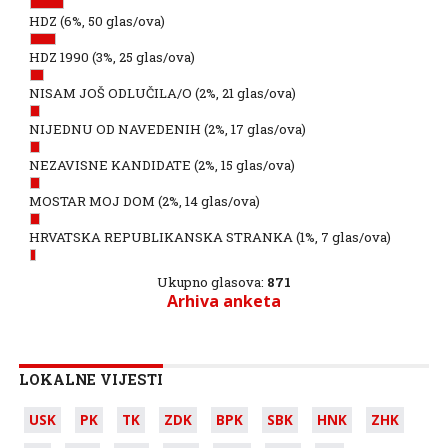
HDZ
(6%, 50 glas/ova)
HDZ 1990
(3%, 25 glas/ova)
NISAM JOŠ ODLUČILA/O
(2%, 21 glas/ova)
NIJEDNU OD NAVEDENIH
(2%, 17 glas/ova)
NEZAVISNE KANDIDATE
(2%, 15 glas/ova)
MOSTAR MOJ DOM
(2%, 14 glas/ova)
HRVATSKA REPUBLIKANSKA STRANKA
(1%, 7 glas/ova)
Ukupno glasova:
871
Arhiva anketa
LOKALNE VIJESTI
USK
PK
TK
ZDK
BPK
SBK
HNK
ZHK