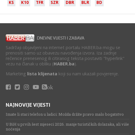
KS
K10
TFR
SZR
DBR
BLR
BD
Sadržaji objavljeni na internet portalu HABER.ba mogu se
prenositi samo uz obavezu navođenja izvora. Iza zadnje
rečenice prenesenog ili citiranog teksta postaviti "hyperlink"
vezu na članak u obliku (
HABER.ba
).
Marketing
lista klijenata
koji su nam ukazali povjerenje.
ok
NAJNOVIJE VIJESTI
Imate li stari telefon u ladici: Možda držite pravo malo bogatstvo
U BiH u prvih šest mjeseci 2026. manje turističkih dolazaka, ali više
noćenja