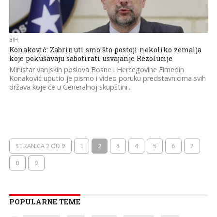
BIH
Konaković: Zabrinuti smo što postoji nekoliko zemalja
koje pokušavaju sabotirati usvajanje Rezolucije
Ministar vanjskih poslova Bosne i Hercegovine Elmedin
Konaković uputio je pismo i video poruku predstavnicima svih
država koje će u Generalnoj skupštini...
STRANICA 2 OD 9
1
2
3
4
5
6
7
8
9
POPULARNE TEME