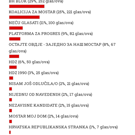
BH BLOK
(29%, 252 glas/ova)
KOALICIJA ZA MOSTAR
(25%, 221 glas/ova)
NEĆU GLASATI
(11%, 100 glas/ova)
PLATFORMA ZA PROGRES
(9%, 82 glas/ova)
ОСТАЈТЕ ОВДЈЕ - ЗАЈЕДНО ЗА НАШ МОСТАР
(8%, 67
glas/ova)
HDZ
(6%, 50 glas/ova)
HDZ 1990
(3%, 25 glas/ova)
NISAM JOŠ ODLUČILA/O
(2%, 21 glas/ova)
NIJEDNU OD NAVEDENIH
(2%, 17 glas/ova)
NEZAVISNE KANDIDATE
(2%, 15 glas/ova)
MOSTAR MOJ DOM
(2%, 14 glas/ova)
HRVATSKA REPUBLIKANSKA STRANKA
(1%, 7 glas/ova)