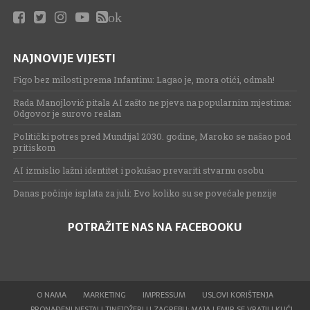
ok
NAJNOVIJE VIJESTI
Figo bez milosti prema Infantinu: Lagao je, mora otići, odmah!
Rada Manojlović pitala AI zašto ne pjeva na popularnim mjestima:
Odgovor je surovo realan
Politički potres pred Mundijal 2030. godine, Maroko se našao pod
pritiskom
AI izmislio lažni identitet i pokušao prevariti stvarnu osobu
Danas počinje isplata za juli: Evo koliko su se povećale penzije
POTRAŽITE NAS NA FACEBOOKU
O NAMA
MARKETING
IMPRESSUM
USLOVI KORIŠTENJA
PRONAĐENI NESTALI TINEJDŽERI U ZAGREBU: MAJA I EMIR SE VRATILI KUĆI