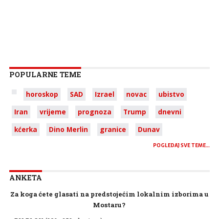
POPULARNE TEME
horoskop
SAD
Izrael
novac
ubistvo
Iran
vrijeme
prognoza
Trump
dnevni
kćerka
Dino Merlin
granice
Dunav
POGLEDAJ SVE TEME…
ANKETA
Za koga ćete glasati na predstojećim lokalnim izborima u
Mostaru?