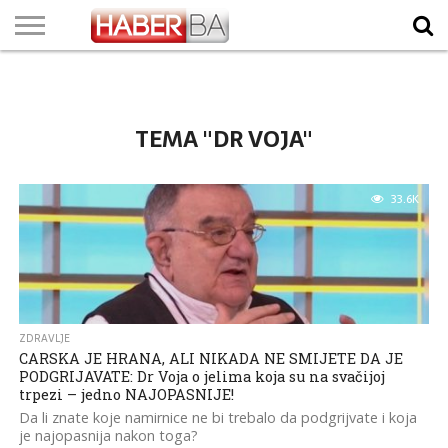
VIJESTI
BIZNIS
SPORT
SHOWBIZ
LIFESTYLE
SCI-
AUTO
ZANIMLJIVOSTI
FOTO
VIDEO
TV
VREMENSKA
STANJE NA
KURSNA
O
MARKETING
IMPRESSUM
KONTAKT
TECH
PROGRAM
PROGNOZA
PUTEVIMA
LISTA
NAMA
TEMA "DR VOJA"
33.6K
ZDRAVLJE
CARSKA JE HRANA, ALI NIKADA NE SMIJETE DA JE
PODGRIJAVATE: Dr Voja o jelima koja su na svačijoj
trpezi – jedno NAJOPASNIJE!
Da li znate koje namirnice ne bi trebalo da podgrijvate i koja
je najopasnija nakon toga?