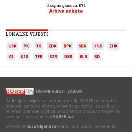
Ukupno glasova:
871
Arhiva anketa
LOKALNE VIJESTI
USK
PK
TK
ZDK
BPK
SBK
HNK
ZHK
KS
K10
TFR
SZR
DBR
BLR
BD
Sadržaji objavljeni na internet portalu HABER.ba mogu se
prenositi samo uz obavezu navođenja izvora. Iza zadnje
rečenice prenesenog ili citiranog teksta postaviti "hyperlink"
vezu na članak u obliku (
HABER.ba
).
Marketing
lista klijenata
koji su nam ukazali povjerenje.