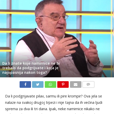
Da li znate koje namirnice ne bi
trebalo da podgrijvate i koja je
najopasnija nakon toga?
KOMENTARI
Da li podgrijavate pilav, sarmu ili pire krompir? Ova jela se
nalaze na svakoj drugoj trpezi i nije tajna da ih većina ljudi
sprema za dva ili tri dana. Ipak, neke namirnice nikako ne