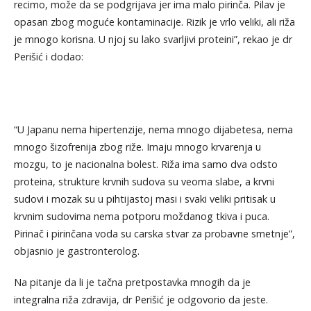
recimo, može da se podgrijava jer ima malo pirinča. Pilav je
opasan zbog moguće kontaminacije. Rizik je vrlo veliki, ali riža
je mnogo korisna. U njoj su lako svarljivi proteini”, rekao je dr
Perišić i dodao:
“U Japanu nema hipertenzije, nema mnogo dijabetesa, nema
mnogo šizofrenija zbog riže. Imaju mnogo krvarenja u
mozgu, to je nacionalna bolest. Riža ima samo dva odsto
proteina, strukture krvnih sudova su veoma slabe, a krvni
sudovi i mozak su u pihtijastoj masi i svaki veliki pritisak u
krvnim sudovima nema potporu moždanog tkiva i puca.
Pirinač i pirinčana voda su carska stvar za probavne smetnje”,
objasnio je gastronterolog.
Na pitanje da li je tačna pretpostavka mnogih da je
integralna riža zdravija, dr Perišić je odgovorio da jeste.