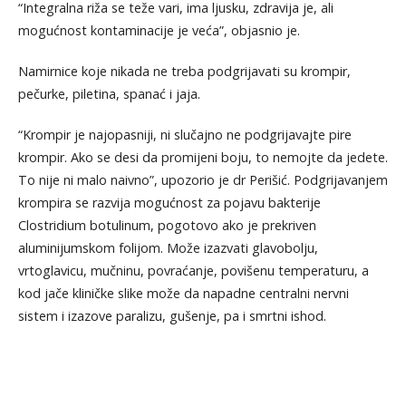
“Integralna riža se teže vari, ima ljusku, zdravija je, ali
mogućnost kontaminacije je veća”, objasnio je.
Namirnice koje nikada ne treba podgrijavati su krompir,
pečurke, piletina, spanać i jaja.
“Krompir je najopasniji, ni slučajno ne podgrijavajte pire
krompir. Ako se desi da promijeni boju, to nemojte da jedete.
To nije ni malo naivno”, upozorio je dr Perišić. Podgrijavanjem
krompira se razvija mogućnost za pojavu bakterije
Clostridium botulinum, pogotovo ako je prekriven
aluminijumskom folijom. Može izazvati glavobolju,
vrtoglavicu, mučninu, povraćanje, povišenu temperaturu, a
kod jače kliničke slike može da napadne centralni nervni
sistem i izazove paralizu, gušenje, pa i smrtni ishod.