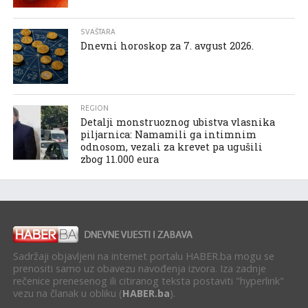
SVAŠTARA
Dnevni horoskop za 7. avgust 2026.
REGION
Detalji monstruoznog ubistva vlasnika
piljarnica: Namamili ga intimnim
odnosom, vezali za krevet pa ugušili
zbog 11.000 eura
Sadržaji objavljeni na internet portalu HABER.ba mogu se
prenositi samo uz obavezu navođenja izvora. Iza zadnje
rečenice prenesenog ili citiranog teksta postaviti "hyperlink"
vezu na članak u obliku (
HABER.ba
).