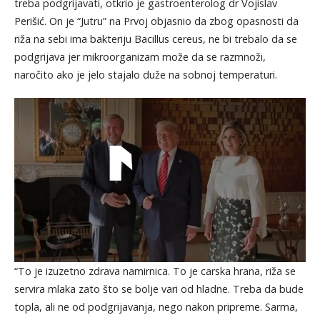
treba podgrijavati, otkrio je gastroenterolog dr Vojislav
Perišić. On je “Jutru” na Prvoj objasnio da zbog opasnosti da
riža na sebi ima bakteriju Bacillus cereus, ne bi trebalo da se
podgrijava jer mikroorganizam može da se razmnoži,
naročito ako je jelo stajalo duže na sobnoj temperaturi.
“To je izuzetno zdrava namirnica. To je carska hrana, riža se
servira mlaka zato što se bolje vari od hladne. Treba da bude
topla, ali ne od podgrijavanja, nego nakon pripreme. Sarma,