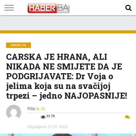
VIJESTI
BIZNIS
SPORT
SHOWBIZ
LIFESTYLE
SCI-
AUTO
ZANIMLJIVOSTI
FOTO
VIDEO
TV
VREMENSKA
STANJE NA
KURSNA
O
MARKETING
IMPRESSUM
KONTAKT
TECH
PROGRAM
PROGNOZA
PUTEVIMA
LISTA
NAMA
ZDRAVLJE
CARSKA JE HRANA, ALI
NIKADA NE SMIJETE DA JE
PODGRIJAVATE: Dr Voja o
jelima koja su na svačijoj
trpezi – jedno NAJOPASNIJE!
Piše
A. H.
33.7K
Objavljeno
31.01. 2023.