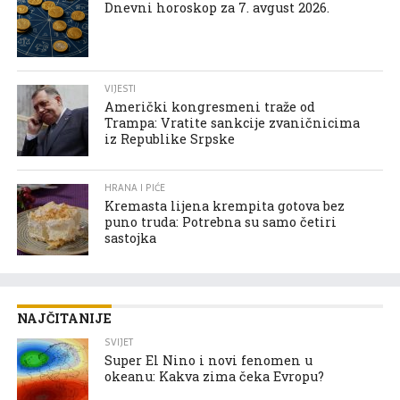
Dnevni horoskop za 7. avgust 2026.
VIJESTI
Američki kongresmeni traže od
Trampa: Vratite sankcije zvaničnicima
iz Republike Srpske
HRANA I PIĆE
Kremasta lijena krempita gotova bez
puno truda: Potrebna su samo četiri
sastojka
NAJČITANIJE
SVIJET
Super El Nino i novi fenomen u
okeanu: Kakva zima čeka Evropu?