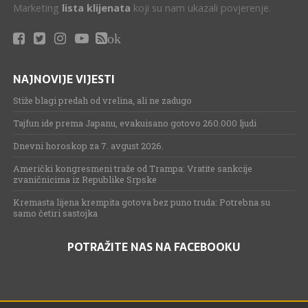
Marketing
lista klijenata
koji su nam ukazali povjerenje.
ok
NAJNOVIJE VIJESTI
Stiže blagi predah od vrelina, ali ne zadugo
Tajfun ide prema Japanu, evakuisano gotovo 260.000 ljudi
Dnevni horoskop za 7. avgust 2026.
Američki kongresmeni traže od Trampa: Vratite sankcije
zvaničnicima iz Republike Srpske
Kremasta lijena krempita gotova bez puno truda: Potrebna su
samo četiri sastojka
POTRAŽITE NAS NA FACEBOOKU