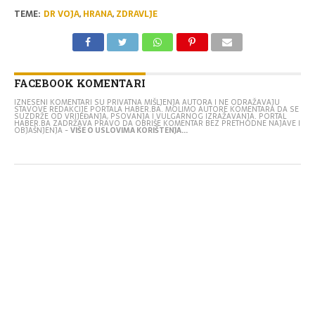
TEME:
DR VOJA
,
HRANA
,
ZDRAVLJE
FACEBOOK KOMENTARI
IZNESENI KOMENTARI SU PRIVATNA MIŠLJENJA AUTORA I NE ODRAŽAVAJU
STAVOVE REDAKCIJE PORTALA HABER.BA. MOLIMO AUTORE KOMENTARA DA SE
SUZDRŽE OD VRIJEĐANJA, PSOVANJA I VULGARNOG IZRAŽAVANJA. PORTAL
HABER.BA ZADRŽAVA PRAVO DA OBRIŠE KOMENTAR BEZ PRETHODNE NAJAVE I
OBJAŠNJENJA -
VIŠE O USLOVIMA KORIŠTENJA...