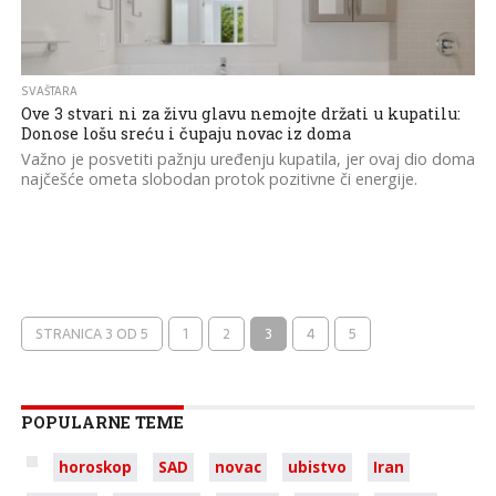
SVAŠTARA
Ove 3 stvari ni za živu glavu nemojte držati u kupatilu:
Donose lošu sreću i čupaju novac iz doma
Važno je posvetiti pažnju uređenju kupatila, jer ovaj dio doma
najčešće ometa slobodan protok pozitivne či energije.
STRANICA 3 OD 5
1
2
3
4
5
POPULARNE TEME
horoskop
SAD
novac
ubistvo
Iran