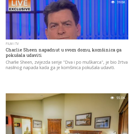
39.8K
FILM I TV
Charlie Sheen napadnut u svom domu, komšinica ga
pokušala udaviti
Charlie Sheen, zvijezda serije "Dva i po muškarca", je bio žrtva
nasilnog napada kada ga je komšinica pokušala udaviti.
55.0K