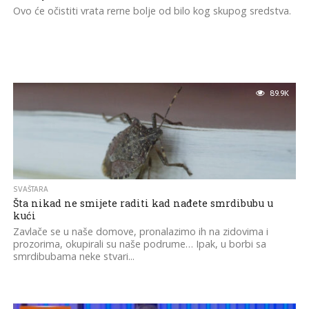
Ovo će očistiti vrata rerne bolje od bilo kog skupog sredstva.
89.9K
SVAŠTARA
Šta nikad ne smijete raditi kad nađete smrdibubu u
kući
Zavlače se u naše domove, pronalazimo ih na zidovima i
prozorima, okupirali su naše podrume… Ipak, u borbi sa
smrdibubama neke stvari...