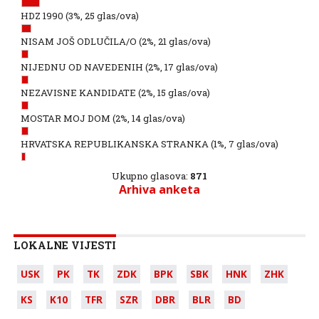
HDZ 1990
(3%, 25 glas/ova)
NISAM JOŠ ODLUČILA/O
(2%, 21 glas/ova)
NIJEDNU OD NAVEDENIH
(2%, 17 glas/ova)
NEZAVISNE KANDIDATE
(2%, 15 glas/ova)
MOSTAR MOJ DOM
(2%, 14 glas/ova)
HRVATSKA REPUBLIKANSKA STRANKA
(1%, 7 glas/ova)
Ukupno glasova:
871
Arhiva anketa
LOKALNE VIJESTI
USK
PK
TK
ZDK
BPK
SBK
HNK
ZHK
KS
K10
TFR
SZR
DBR
BLR
BD