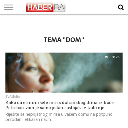
VIJESTI
BIZNIS
SPORT
SHOWBIZ
LIFESTYLE
SCI-
AUTO
ZANIMLJIVOSTI
FOTO
VIDEO
TV
VREMENSKA
STANJE NA
KURSNA
O
MARKETING
IMPRESSUM
KONTAKT
TECH
PROGRAM
PROGNOZA
PUTEVIMA
LISTA
NAMA
TEMA "DOM"
168.2K
SVAŠTARA
Kako da eliminišete miris duhanskog dima iz kuće:
Potreban vam je samo jedan sastojak iz kuhinje
Riješite se neprijatnog mirisa u vašem domu na potpuno
prirodan i efikasan način.