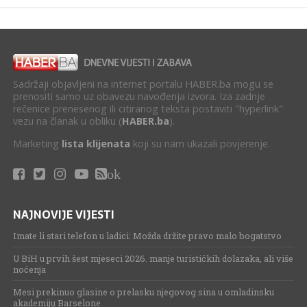
Sadržaji objavljeni na internet portalu HABER.ba mogu se
prenositi samo uz obavezu navođenja izvora. Iza zadnje
rečenice prenesenog ili citiranog teksta postaviti "hyperlink"
vezu na članak u obliku (
HABER.ba
).
Marketing
lista klijenata
koji su nam ukazali povjerenje.
ok
NAJNOVIJE VIJESTI
Imate li stari telefon u ladici: Možda držite pravo malo bogatstvo
U BiH u prvih šest mjeseci 2026. manje turističkih dolazaka, ali više
noćenja
Mesi prekinuo glasine o prelasku njegovog sina u omladinsku
akademiju Barselone