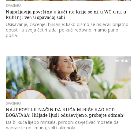
SVAŠTARA
Najprljavija površina u kući ne krije se ni u WC-u ni u
kuhinji već u spavaćoj sobi
Usisavanje, čišćenje, brisanje: kako bismo se osjećali prijatno i
opustili u svoja četiri zida, po kući redovno imamo puno
posla.
41.1K
SVAŠTARA
NAJPROSTIJI NAČIN DA KUĆA MIRIŠE KAO KOD
BOGATAŠA: Hiljade ljudi oduševljeno, probajte odmah!
Da bi kuća lijepo mirisala, prirodni osvježivač možete da
napravite od limuna, soli i alkohola.