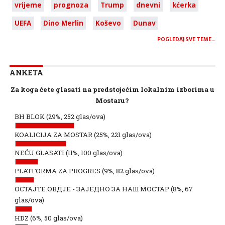
vrijeme
prognoza
Trump
dnevni
kćerka
UEFA
Dino Merlin
Koševo
Dunav
POGLEDAJ SVE TEME…
ANKETA
Za koga ćete glasati na predstojećim lokalnim izborima u
Mostaru?
BH BLOK
(29%, 252 glas/ova)
KOALICIJA ZA MOSTAR
(25%, 221 glas/ova)
NEĆU GLASATI
(11%, 100 glas/ova)
PLATFORMA ZA PROGRES
(9%, 82 glas/ova)
ОСТАЈТЕ ОВДЈЕ - ЗАЈЕДНО ЗА НАШ МОСТАР
(8%, 67
glas/ova)
HDZ
(6%, 50 glas/ova)