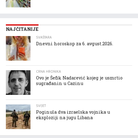
NAJČITANIJE
SVAŠTARA
Dnevni horoskop za 6. avgust.2026.
CRNA HRONIKA
Ovo je Šefik Nadarević kojeg je usmrtio
sugrađanin u Cazinu
SVIJET
Poginula dva izraelska vojnika u
eksploziji na jugu Libana