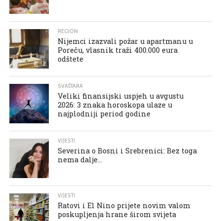
REGION
Nijemci izazvali požar u apartmanu u
Poreču, vlasnik traži 400.000 eura
odštete
SVAŠTARA
Veliki finansijski uspjeh u avgustu
2026: 3 znaka horoskopa ulaze u
najplodniji period godine
VIJESTI
Severina o Bosni i Srebrenici: Bez toga
nema dalje…
VIJESTI
Ratovi i El Nino prijete novim valom
poskupljenja hrane širom svijeta