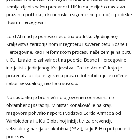
zemlja cijeni snažnu predanost UK kada je riječ o nastavku
pružanja političke, ekonomske i sigurnosne pomoći i podrške
Bosni i Hercegovini.
Lord Ahmad je ponovio neupitnu podršku Ujedinjenog
Kraljevstva teritorijalnom integritetu i suverenitetu Bosne i
Hercegovine, kao i reformskom procesu naše zemlje na putu
u EU. Izrazio je zahvalnost na podršci Bosne i Hercegovine
inicijativi Ujedinjenog Kraljevstva „Call to Action“, koja je
pokrenuta u cilju osiguranja prava i dobrobiti djece rođene
nakon seksualnog nasilja u sukobu.
Na sastanku je bilo riječi i o ugovornim odnosima i o
obrambenoj saradnji. Ministar Konaković je na kraju
razgovora pohvalio napore i vodstvo Lorda Ahmada od
Wimbledona i UK u Globalnoj inicijativi za prevenciju
seksualnog nasilja u sukobima (PSVI), koju BiH u potpunosti
podržava.