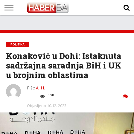
VIJESTI
BIZNIS
SPORT
SHOWBIZ
LIFESTYLE
SCI-
AUTO
ZANIMLJIVOSTI
FOTO
VIDEO
TV
VREMENSKA
STANJE NA
KURSNA
O
MARKETING
IMPRESSUM
KONTAKT
TECH
PROGRAM
PROGNOZA
PUTEVIMA
LISTA
NAMA
POLITIKA
Konaković u Dohi: Istaknuta
sadržajna saradnja BiH i UK
u brojnim oblastima
Piše
A. H.
35.9K
Objavljeno
10.12. 2023.