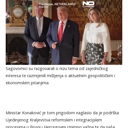
Sagovornici su razgovarali o nizu tema od zajedničkog
interesa te razmijenili mišljenja o aktuelnim geopolitičkim i
ekonomskim pitanjima.
Ministar Konaković je tom prigodom naglasio da je podrška
Ujedinjenog Kraljevstva reformskim i integracijskim
procesima u Bosni i Hercegovini iznimno važna te da naša