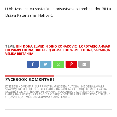
U bh. izaslanstvu sastanku je prisustvovao i ambasador BiH u
Državi Katar Semir Halilović.
TEME:
BIH
,
DOHA
,
ELMEDIN DINO KONAKOVIĆ
,
,
LORDTARIQ AHMAD
OD WIMBLEDONA
,
ORDTARIQ AHMAD OD WIMBLEDONA
,
SARADNJA
,
VELIKA BRITANIJA
FACEBOOK KOMENTARI
IZNESENI KOMENTARI SU PRIVATNA MIŠLJENJA AUTORA I NE ODRAŽAVAJU
STAVOVE REDAKCIJE PORTALA HABER.BA. MOLIMO AUTORE KOMENTARA DA SE
SUZDRŽE OD VRIJEĐANJA, PSOVANJA I VULGARNOG IZRAŽAVANJA. PORTAL
HABER.BA ZADRŽAVA PRAVO DA OBRIŠE KOMENTAR BEZ PRETHODNE NAJAVE I
OBJAŠNJENJA -
VIŠE O USLOVIMA KORIŠTENJA...