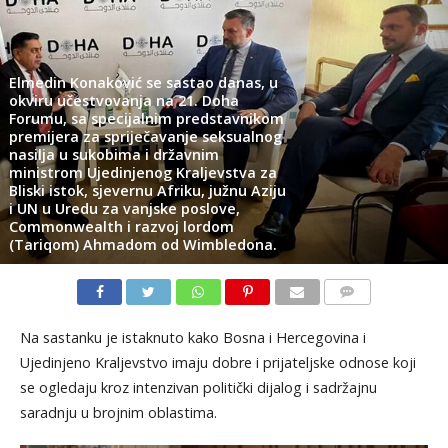
Elmedin Konaković se sastao danas, u
okviru učestvovanja na 21. Doha
Forumu, sa specijalnim predstavnikom
premijera za spriječavanje seksualnog
nasilja u sukobima i državnim
ministrom Ujedinjenog Kraljevstva za
Bliski istok, sjevernu Afriku, južnu Aziju
i UN u Uredu za vanjske poslove,
Commonwealth i razvoj lordom
(Tariqom) Ahmadom od Wimbledona.
KOMENTARI
Na sastanku je istaknuto kako Bosna i Hercegovina i
Ujedinjeno Kraljevstvo imaju dobre i prijateljske odnose koji
se ogledaju kroz intenzivan politički dijalog i sadržajnu
saradnju u brojnim oblastima.