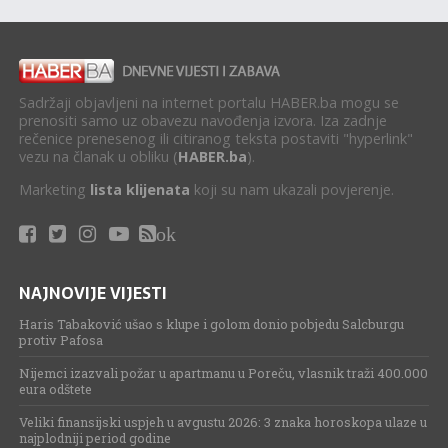
Sadržaji objavljeni na internet portalu HABER.ba mogu se
prenositi samo uz obavezu navođenja izvora. Iza zadnje
rečenice prenesenog ili citiranog teksta postaviti "hyperlink"
vezu na članak u obliku (
HABER.ba
).
Marketing
lista klijenata
koji su nam ukazali povjerenje.
ok
NAJNOVIJE VIJESTI
Haris Tabaković ušao s klupe i golom donio pobjedu Salcburgu
protiv Pafosa
Nijemci izazvali požar u apartmanu u Poreču, vlasnik traži 400.000
eura odštete
Veliki finansijski uspjeh u avgustu 2026: 3 znaka horoskopa ulaze u
najplodniji period godine