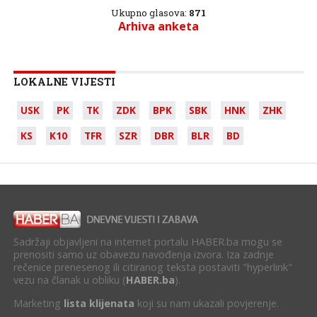
Ukupno glasova:
871
Arhiva anketa
LOKALNE VIJESTI
USK
PK
TK
ZDK
BPK
SBK
HNK
ZHK
KS
K10
TFR
SZR
DBR
BLR
BD
Sadržaji objavljeni na internet portalu HABER.ba mogu se
prenositi samo uz obavezu navođenja izvora. Iza zadnje
rečenice prenesenog ili citiranog teksta postaviti "hyperlink"
vezu na članak u obliku (
HABER.ba
).
Marketing
lista klijenata
koji su nam ukazali povjerenje.