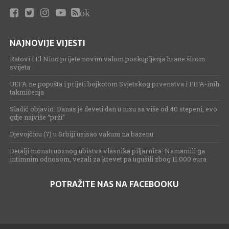
ok
NAJNOVIJE VIJESTI
Ratovi i El Nino prijete novim valom poskupljenja hrane širom
svijeta
UEFA ne popušta i prijeti bojkotom Svjetskog prvenstva i FIFA-inih
takmičenja
Sladić objavio: Danas je deveti dan u nizu sa više od 40 stepeni, evo
gdje najviše “prži”
Djevojčicu (7) u Srbiji usisao vakum na bazenu
Detalji monstruoznog ubistva vlasnika piljarnica: Namamili ga
intimnim odnosom, vezali za krevet pa ugušili zbog 11.000 eura
POTRAŽITE NAS NA FACEBOOKU