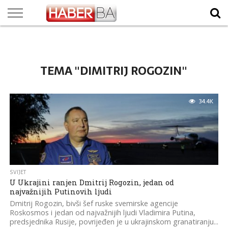
VIJESTI
BIZNIS
SPORT
SHOWBIZ
LIFESTYLE
SCI-
AUTO
ZANIMLJIVOSTI
FOTO
VIDEO
TV
VREMENSKA
STANJE NA
KURSNA
O
MARKETING
IMPRESSUM
KONTAKT
TECH
PROGRAM
PROGNOZA
PUTEVIMA
LISTA
NAMA
TEMA "DIMITRIJ ROGOZIN"
34.4K
SVIJET
U Ukrajini ranjen Dmitrij Rogozin, jedan od
najvažnijih Putinovih ljudi
Dmitrij Rogozin, bivši šef ruske svemirske agencije
Roskosmos i jedan od najvažnijih ljudi Vladimira Putina,
predsjednika Rusije, povrijeđen je u ukrajinskom granatiranju...