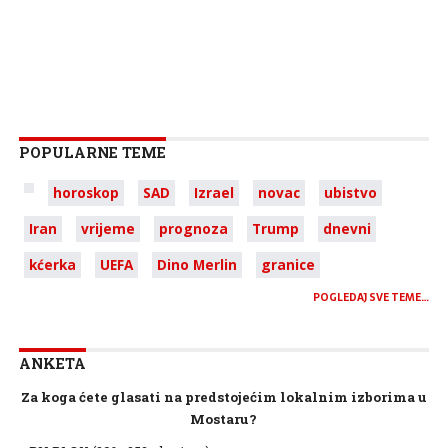
POPULARNE TEME
horoskop
SAD
Izrael
novac
ubistvo
Iran
vrijeme
prognoza
Trump
dnevni
kćerka
UEFA
Dino Merlin
granice
POGLEDAJ SVE TEME…
ANKETA
Za koga ćete glasati na predstojećim lokalnim izborima u
Mostaru?