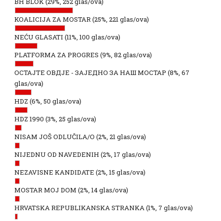
BH BLOK
(29%, 252 glas/ova)
KOALICIJA ZA MOSTAR
(25%, 221 glas/ova)
NEĆU GLASATI
(11%, 100 glas/ova)
PLATFORMA ZA PROGRES
(9%, 82 glas/ova)
ОСТАЈТЕ ОВДЈЕ - ЗАЈЕДНО ЗА НАШ МОСТАР
(8%, 67
glas/ova)
HDZ
(6%, 50 glas/ova)
HDZ 1990
(3%, 25 glas/ova)
NISAM JOŠ ODLUČILA/O
(2%, 21 glas/ova)
NIJEDNU OD NAVEDENIH
(2%, 17 glas/ova)
NEZAVISNE KANDIDATE
(2%, 15 glas/ova)
MOSTAR MOJ DOM
(2%, 14 glas/ova)
HRVATSKA REPUBLIKANSKA STRANKA
(1%, 7 glas/ova)