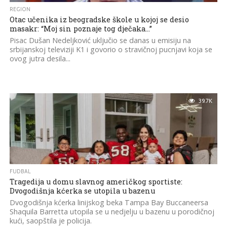
REGION
Otac učenika iz beogradske škole u kojoj se desio
masakr: “Moj sin poznaje tog dječaka…”
Pisac Dušan Nedeljković uključio se danas u emisiju na
srbijanskoj televiziji K1 i govorio o stravičnoj pucnjavi koja se
ovog jutra desila...
39.7K
FUDBAL
Tragedija u domu slavnog američkog sportiste:
Dvogodišnja kćerka se utopila u bazenu
Dvogodišnja kćerka linijskog beka Tampa Bay Buccaneersa
Shaquila Barretta utopila se u nedjelju u bazenu u porodičnoj
kući, saopštila je policija.