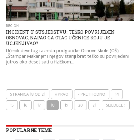
REGION
INCIDENT U SUSJEDSTVU: TEŠKO POVRIJEĐEN
OSNOVAC, NAPAO GA OTAC UČENICE KOJU JE
UCJENJIVAO?
Učenik devetog razreda podgoričke Osnove škole (OŠ)
„Štampar Makarije“ i njegov stariji brat teško su povrijeđeni
jutros oko deset sati u fizičkom...
STRANICA 18 OD 21
« PRVO
‹ PRETHODNO
14
15
16
17
18
19
20
21
SLJEDEĆE ›
POPULARNE TEME