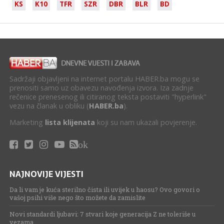
KS
K10
TFR
SZR
DBR
BLR
BD
Sadržaji objavljeni na internet portalu HABER.ba mogu se
prenositi samo uz obavezu navođenja izvora. Iza zadnje
rečenice prenesenog ili citiranog teksta postaviti "hyperlink"
vezu na članak u obliku (
HABER.ba
).
Marketing
lista klijenata
koji su nam ukazali povjerenje.
ok
NAJNOVIJE VIJESTI
Da li vam je kuća sterilno čista ili uvijek u haosu? Ovo govori o
vašoj psihi više nego što možete da zamislite
Novi standardi ljubavi: 7 stvari koje generacija Z ne toleriše u
vezama