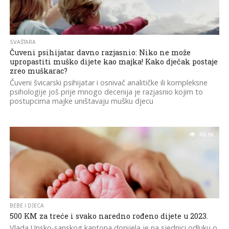
SVAŠTARA
Čuveni psihijatar davno razjasnio: Niko ne može
upropastiti muško dijete kao majka! Kako dječak postaje
zreo muškarac?
Čuveni švicarski psihijatar i osnivač analitičke ili kompleksne
psihologije još prije mnogo decenija je razjasnio kojim to
postupcima majke uništavaju mušku djecu
48.6K
BEBE I DJECA
500 KM za treće i svako naredno rođeno dijete u 2023.
Vlada Unsko-sanskog kantona donijela je na sjednici odluku o