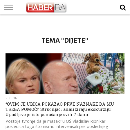
VIJESTI
BIZNIS
SPORT
SHOWBIZ
LIFESTYLE
SCI-
AUTO
ZANIMLJIVOSTI
FOTO
VIDEO
TV
VREMENSKA
STANJE NA
KURSNA
O
MARKETING
IMPRESSUM
KONTAKT
TECH
PROGRAM
PROGNOZA
PUTEVIMA
LISTA
NAMA
TEMA "DIJETE"
117.1K
REGION
“OVIM JE UBICA POKAZAO PRVE NAZNAKE DA MU
TREBA POMOĆ!” Stručnjaci analiziraju ekskurziju:
Upadljivo je isto ponašanje svih 7 dana
Postoje tvrdnje da je masakr u OŠ Vladislav Ribnikar
posledica toga što nismo intervenisali pre poslednjeg