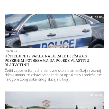
38.9K
SVAŠTARA
UČITELJICE IZ PAKLA NATJERALE DJEČAKA S
POSEBNIM POTREBAMA DA POJEDE VLASTITU
BLJUVOTINU
Četiri zaposlenika jedne osnovne škole u američkoj saveznoj
državi Indiani te zdravstvena radnica optuženi su prekršajnim
nalogom zbog šokantnog slučaja u koji...
43.7K