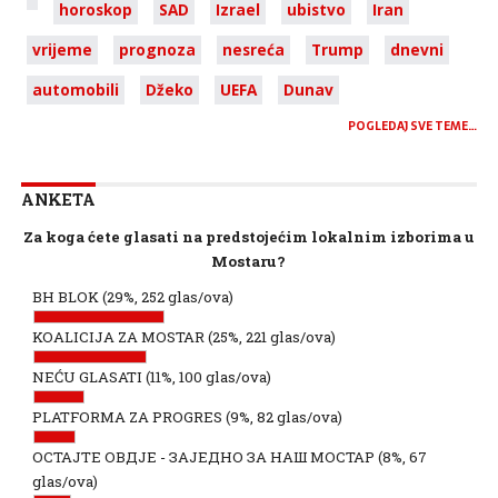
horoskop
SAD
Izrael
ubistvo
Iran
vrijeme
prognoza
nesreća
Trump
dnevni
automobili
Džeko
UEFA
Dunav
POGLEDAJ SVE TEME…
ANKETA
Za koga ćete glasati na predstojećim lokalnim izborima u
Mostaru?
BH BLOK
(29%, 252 glas/ova)
KOALICIJA ZA MOSTAR
(25%, 221 glas/ova)
NEĆU GLASATI
(11%, 100 glas/ova)
PLATFORMA ZA PROGRES
(9%, 82 glas/ova)
ОСТАЈТЕ ОВДЈЕ - ЗАЈЕДНО ЗА НАШ МОСТАР
(8%, 67
glas/ova)