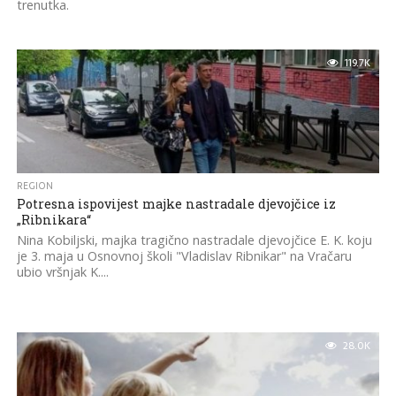
trenutka.
119.7K
REGION
Potresna ispovijest majke nastradale djevojčice iz
„Ribnikara“
Nina Kobiljski, majka tragično nastradale djevojčice E. K. koju
je 3. maja u Osnovnoj školi "Vladislav Ribnikar" na Vračaru
ubio vršnjak K....
28.0K