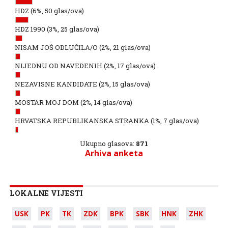
HDZ
(6%, 50 glas/ova)
HDZ 1990
(3%, 25 glas/ova)
NISAM JOŠ ODLUČILA/O
(2%, 21 glas/ova)
NIJEDNU OD NAVEDENIH
(2%, 17 glas/ova)
NEZAVISNE KANDIDATE
(2%, 15 glas/ova)
MOSTAR MOJ DOM
(2%, 14 glas/ova)
HRVATSKA REPUBLIKANSKA STRANKA
(1%, 7 glas/ova)
Ukupno glasova:
871
Arhiva anketa
LOKALNE VIJESTI
USK
PK
TK
ZDK
BPK
SBK
HNK
ZHK