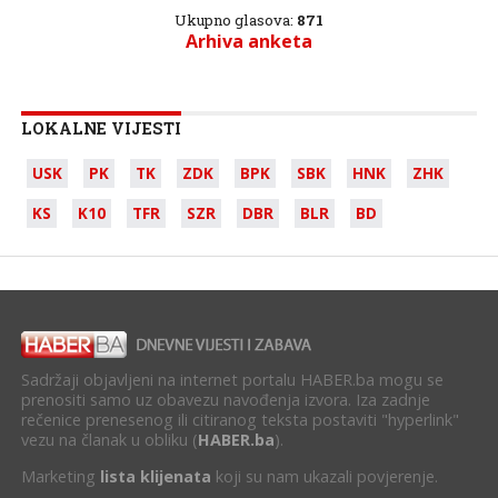
Ukupno glasova:
871
Arhiva anketa
LOKALNE VIJESTI
USK
PK
TK
ZDK
BPK
SBK
HNK
ZHK
KS
K10
TFR
SZR
DBR
BLR
BD
Sadržaji objavljeni na internet portalu HABER.ba mogu se
prenositi samo uz obavezu navođenja izvora. Iza zadnje
rečenice prenesenog ili citiranog teksta postaviti "hyperlink"
vezu na članak u obliku (
HABER.ba
).
Marketing
lista klijenata
koji su nam ukazali povjerenje.