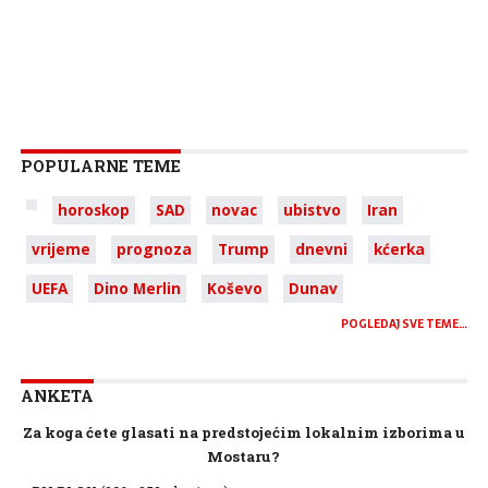
POPULARNE TEME
horoskop
SAD
novac
ubistvo
Iran
vrijeme
prognoza
Trump
dnevni
kćerka
UEFA
Dino Merlin
Koševo
Dunav
POGLEDAJ SVE TEME…
ANKETA
Za koga ćete glasati na predstojećim lokalnim izborima u
Mostaru?