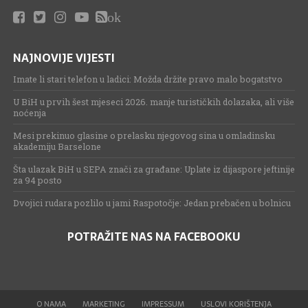
ok
NAJNOVIJE VIJESTI
Imate li stari telefon u ladici: Možda držite pravo malo bogatstvo
U BiH u prvih šest mjeseci 2026. manje turističkih dolazaka, ali više
noćenja
Mesi prekinuo glasine o prelasku njegovog sina u omladinsku
akademiju Barselone
Šta ulazak BiH u SEPA znači za građane: Uplate iz dijaspore jeftinije
za 94 posto
Dvojici rudara pozlilo u jami Raspotočje: Jedan prebačen u bolnicu
POTRAŽITE NAS NA FACEBOOKU
O NAMA
MARKETING
IMPRESSUM
USLOVI KORIŠTENJA