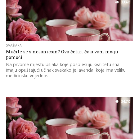
33.6K
SVAŠTARA
Mučite se s nesanicom? Ova četiri čaja vam mogu
pomoći
Na prvome mjestu biljaka koje pospješuju kvalitetu sna i
imaju opuštajući učinak svakako je lavanda, koja ima veliku
medicinsku vrijednost
34.7K