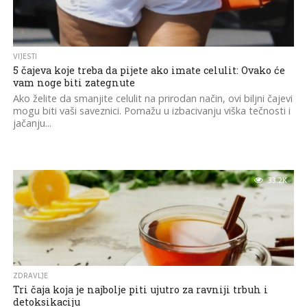
VIJESTI
5 čajeva koje treba da pijete ako imate celulit: Ovako će
vam noge biti zategnute
Ako želite da smanjite celulit na prirodan način, ovi biljni čajevi
mogu biti vaši saveznici. Pomažu u izbacivanju viška tečnosti i
jačanju...
33.2K
ZDRAVLJE
Tri čaja koja je najbolje piti ujutro za ravniji trbuh i
detoksikaciju