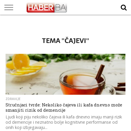
VIJESTI
BIZNIS
SPORT
SHOWBIZ
LIFESTYLE
SCI-
AUTO
ZANIMLJIVOSTI
FOTO
VIDEO
TV
VREMENSKA
STANJE NA
KURSNA
O
MARKETING
IMPRESSUM
KONTAKT
TECH
PROGRAM
PROGNOZA
PUTEVIMA
LISTA
NAMA
TEMA "ČAJEVI"
28.6K
ZDRAVLJE
Stručnjaci tvrde: Nekoliko čajeva ili kafa dnevno može
smanjiti rizik od demencije
Ljudi koji piju nekoliko čajeva ili kafa dnevno imaju manji rizik
od demencije i neznatno bolje kognitivne performanse od
onih koji izbjegavaju...