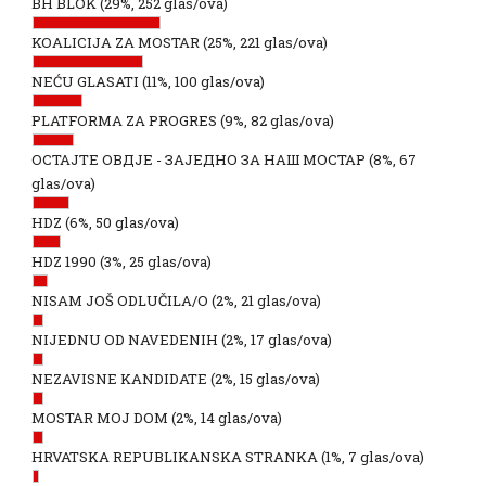
BH BLOK
(29%, 252 glas/ova)
KOALICIJA ZA MOSTAR
(25%, 221 glas/ova)
NEĆU GLASATI
(11%, 100 glas/ova)
PLATFORMA ZA PROGRES
(9%, 82 glas/ova)
ОСТАЈТЕ ОВДЈЕ - ЗАЈЕДНО ЗА НАШ МОСТАР
(8%, 67
glas/ova)
HDZ
(6%, 50 glas/ova)
HDZ 1990
(3%, 25 glas/ova)
NISAM JOŠ ODLUČILA/O
(2%, 21 glas/ova)
NIJEDNU OD NAVEDENIH
(2%, 17 glas/ova)
NEZAVISNE KANDIDATE
(2%, 15 glas/ova)
MOSTAR MOJ DOM
(2%, 14 glas/ova)
HRVATSKA REPUBLIKANSKA STRANKA
(1%, 7 glas/ova)