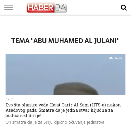
VIJESTI
BIZNIS
SPORT
SHOWBIZ
LIFESTYLE
SCI-
AUTO
ZANIMLJIVOSTI
FOTO
VIDEO
TV
VREMENSKA
STANJE NA
KURSNA
O
MARKETING
IMPRESSUM
KONTAKT
TECH
PROGRAM
PROGNOZA
PUTEVIMA
LISTA
NAMA
TEMA "ABU MUHAMED AL JULANI"
67.9K
SVIJET
Evo šta planira vođa Hajat Tarir Al Šam (HTS-a) nakon
Asadovog pada: Smatra da je jedna stvar ključna za
budućnost Sirije!
On smatra da je za Siriju ključno očuvanje jedinstva