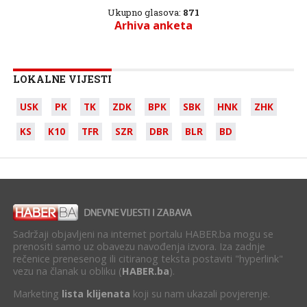
Ukupno glasova:
871
Arhiva anketa
LOKALNE VIJESTI
USK
PK
TK
ZDK
BPK
SBK
HNK
ZHK
KS
K10
TFR
SZR
DBR
BLR
BD
Sadržaji objavljeni na internet portalu HABER.ba mogu se
prenositi samo uz obavezu navođenja izvora. Iza zadnje
rečenice prenesenog ili citiranog teksta postaviti "hyperlink"
vezu na članak u obliku (
HABER.ba
).
Marketing
lista klijenata
koji su nam ukazali povjerenje.