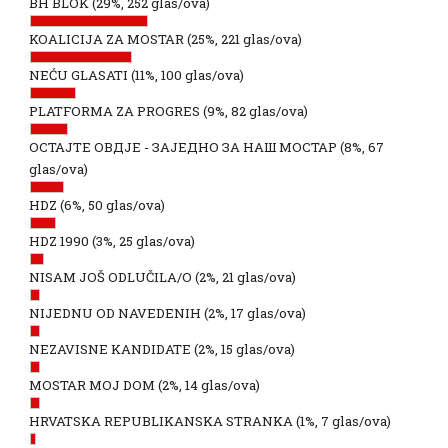
BH BLOK
(29%, 252 glas/ova)
KOALICIJA ZA MOSTAR
(25%, 221 glas/ova)
NEĆU GLASATI
(11%, 100 glas/ova)
PLATFORMA ZA PROGRES
(9%, 82 glas/ova)
ОСТАЈТЕ ОВДЈЕ - ЗАЈЕДНО ЗА НАШ МОСТАР
(8%, 67
glas/ova)
HDZ
(6%, 50 glas/ova)
HDZ 1990
(3%, 25 glas/ova)
NISAM JOŠ ODLUČILA/O
(2%, 21 glas/ova)
NIJEDNU OD NAVEDENIH
(2%, 17 glas/ova)
NEZAVISNE KANDIDATE
(2%, 15 glas/ova)
MOSTAR MOJ DOM
(2%, 14 glas/ova)
HRVATSKA REPUBLIKANSKA STRANKA
(1%, 7 glas/ova)