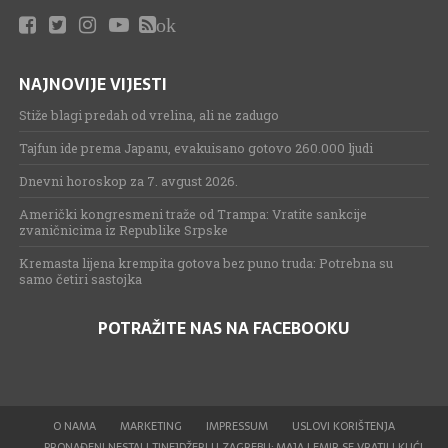
ok
NAJNOVIJE VIJESTI
Stiže blagi predah od vrelina, ali ne zadugo
Tajfun ide prema Japanu, evakuisano gotovo 260.000 ljudi
Dnevni horoskop za 7. avgust 2026.
Američki kongresmeni traže od Trampa: Vratite sankcije
zvaničnicima iz Republike Srpske
Kremasta lijena krempita gotova bez puno truda: Potrebna su
samo četiri sastojka
POTRAŽITE NAS NA FACEBOOKU
O NAMA
MARKETING
IMPRESSUM
USLOVI KORIŠTENJA
PRONAĐENI NESTALI TINEJDŽERI U ZAGREBU: MAJA I EMIR SE VRATILI KUĆI