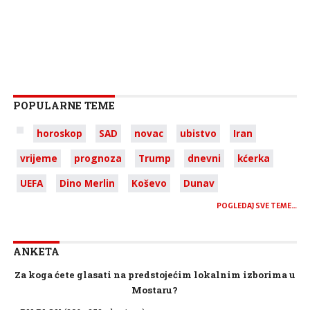
POPULARNE TEME
horoskop
SAD
novac
ubistvo
Iran
vrijeme
prognoza
Trump
dnevni
kćerka
UEFA
Dino Merlin
Koševo
Dunav
POGLEDAJ SVE TEME…
ANKETA
Za koga ćete glasati na predstojećim lokalnim izborima u
Mostaru?